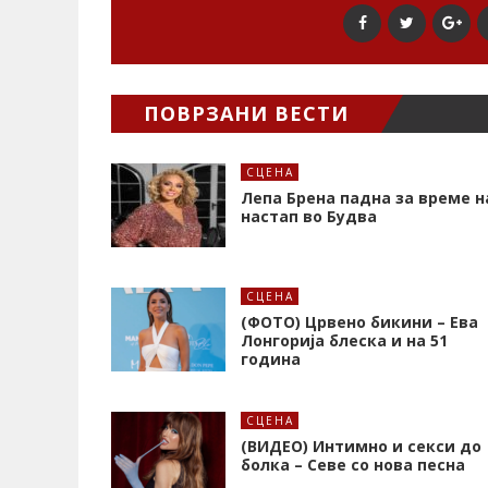
ПОВРЗАНИ ВЕСТИ
СЦЕНА
Лепа Брена падна за време н
настап во Будва
СЦЕНА
(ФОТО) Црвено бикини – Ева
Лонгорија блеска и на 51
година
СЦЕНА
(ВИДЕО) Интимно и секси до
болка – Севе со нова песна