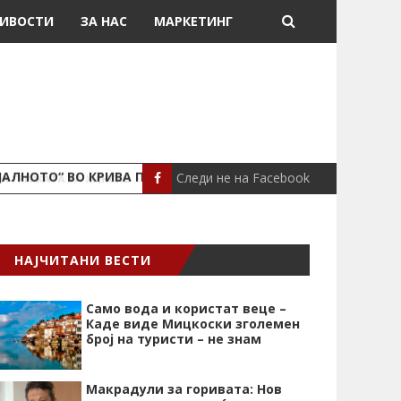
ИВОСТИ
ЗА НАС
МАРКЕТИНГ
Следи не на Facebook
ЈАЛНОТО“ ВО КРИВА ПАЛАНКА
ПОЖАР ВО СТАН
ЛОКАЛНО
НАЈЧИТАНИ ВЕСТИ
Само вода и користат веце –
Каде виде Мицкоски зголемен
број на туристи – не знам
Макрадули за горивата: Нов