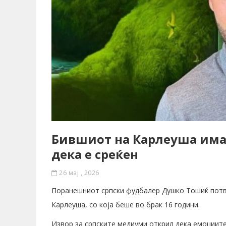
Бившиот на Карлеуша има 
дека е среќен
26 мај , 2026
Поранешниот српски фудбалер Душко Тошиќ потвр
Карлеуша, со која беше во брак 16 години.
Извор за српските медиуми открил дека емоциите 