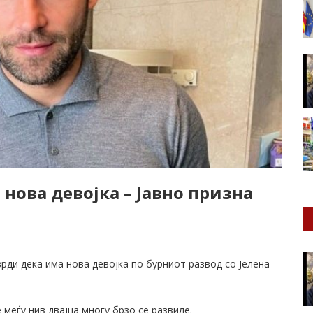
нова девојка – Јавно призна
ди дека има нова девојка по бурниот развод со Јелена
меѓу нив двајца многу брзо се развиле.