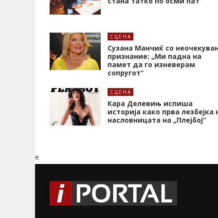
стана татко по осми пат
СЦЕНА
Сузана Манчиќ со неочекува
признание: „Ми падна на
памет да го изневерам
сопругот“
СЦЕНА
Кара Делевињ испиша
историја како прва лезбејка 
насловницата на „Плејбој“
e