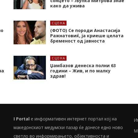
сонцето – Љупка Митрова знае
како да ужива
СЦЕНА
но
(ФОТО) Се породи Анастасија
Ражнатовиќ, ја криеше целата
бременост од јавноста
СЦЕНА
Џамбазов денеска полни 63
на
години – Жив, и по малку
здрав!
I Portal
е информативен интернет портал кој на
И
македонскиот медумски пазар ќе донесе едно ново
М
светло во информирањето, објективноста и