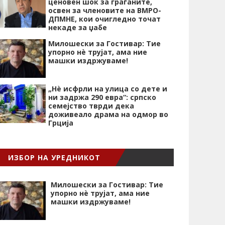
ценовен шок за граѓаните,
освен за членовите на ВМРО-
ДПМНЕ, кои очигледно точат
некаде за џабе
Милошески за Гостивар: Тие
упорно нѐ трујат, ама ние
машки издржуваме!
„Нѐ исфрли на улица со дете и
ни задржа 290 евра“: српско
семејство тврди дека
доживеало драма на одмор во
Грција
ИЗБОР НА УРЕДНИКОТ
Милошески за Гостивар: Тие
упорно нѐ трујат, ама ние
машки издржуваме!