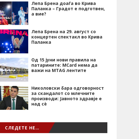
Лепа Брена доаѓа во Крива
Паланка – Градот е подготвен,
а вие?
Лепа Брена на 29. август со
концертен спектакл во Крива
Паланка
Од 15 јуни нови правила на
патарините: MCard нема да
важи на MTAG лентите
Николовски бара одговорност
за скандалот со млечните
производи: Јавното здравје е
над сѐ
СЛЕДЕТЕ НЕ…