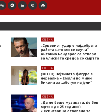
СЦЕНА
а
„Срцевиот удар е најдобрата
работа што ми се случи“ –
Антонио Бандерас се отвори
за блиската средба со смртта
СЦЕНА
(ФОТО) Нејзината фигура е
нереална – Емили во мини
бикини за „збогум на јули“
СЦЕНА
„Да не беше музиката, ќе бев
мртов до 25 години“:
Десингерица отворено за