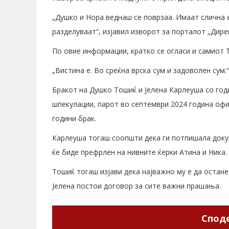
„Душко и Нора веднаш се поврзаа. Имаат слична е
разделуваат“, изјавил изворот за порталот „Дире
По овие информации, кратко се огласи и самиот Т
„Вистина е. Во среќна врска сум и задоволен сум.“
Бракот на Душко Тошиќ и Јелена Карлеуша со год
шпекулации, парот во септември 2024 година офи
години брак.
Карлеуша тогаш соопшти дека ги потпишала доку
ќе биде префрлен на нивните ќерки Атина и Ника.
Тошиќ тогаш изјави дека најважно му е да остане
Јелена постои договор за сите важни прашања.
Споде