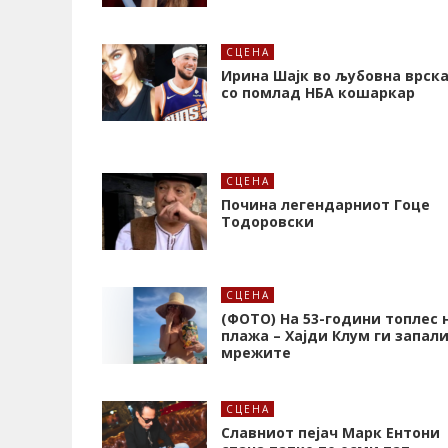
СЦЕНА
Ирина Шајк во љубовна врск
со помлад НБА кошаркар
СЦЕНА
Почина легендарниот Гоце
Тодоровски
СЦЕНА
(ФОТО) На 53-години топлес 
плажа – Хајди Клум ги запал
мрежите
СЦЕНА
Славниот пејач Марк Ентони