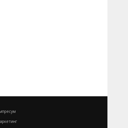
мпресум
аркетинг