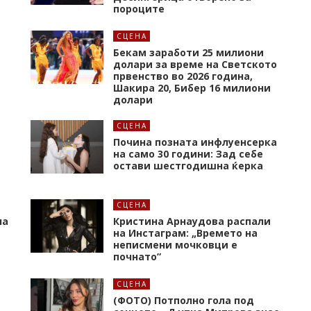
пороците
СЦЕНА
а
Бекам заработи 25 милиони
долари за време на Светското
првенство во 2026 година,
Шакира 20, Бибер 16 милиони
долари
СЦЕНА
Почина позната инфлуенсерка
на само 30 години: Зад себе
остави шестгодишна ќерка
СЦЕНА
на
Кристина Арнаудова распали
и
на Инстаграм: „Времето на
неписмени мочковци е
почнато”
СЦЕНА
(ФОТО) Потполно гола под