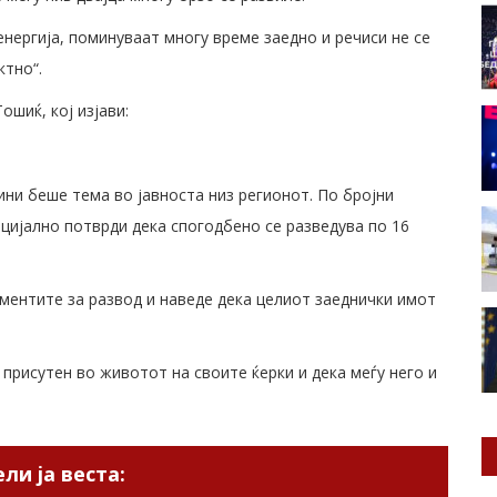
нергија, поминуваат многу време заедно и речиси не се
ктно“.
ошиќ, кој изјави:
ини беше тема во јавноста низ регионот. По бројни
цијално потврди дека спогодбено се разведува по 16
ментите за развод и наведе дека целиот заеднички имот
 присутен во животот на своите ќерки и дека меѓу него и
ли ја веста: