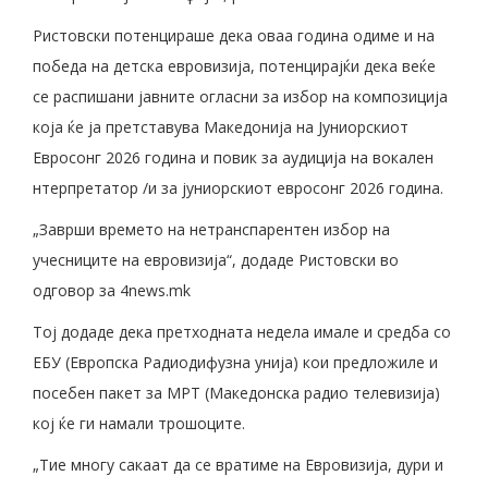
Ристовски потенцираше дека оваа година одиме и на
победа на детска евровизија, потенцирајќи дека веќе
се распишани јавните огласни за избор на композиција
која ќе ја претставува Македонија на Јуниорскиот
Евросонг 2026 година и повик за аудиција на вокален
нтерпретатор /и за јуниорскиот евросонг 2026 година.
„Заврши времето на нетранспарентен избор на
учесниците на евровизија“, додаде Ристовски во
одговор за 4news.mk
Тој додаде дека претходната недела имале и средба со
ЕБУ (Европска Радиодифузна унија) кои предложиле и
посебен пакет за МРТ (Македонска радио телевизија)
кој ќе ги намали трошоците.
„Тие многу сакаат да се вратиме на Евровизија, дури и