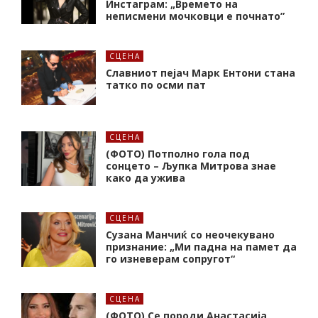
Инстаграм: „Времето на
неписмени мочковци е почнато”
СЦЕНА
Славниот пејач Марк Ентони стана
татко по осми пат
СЦЕНА
(ФОТО) Потполно гола под
сонцето – Љупка Митрова знае
како да ужива
СЦЕНА
Сузана Манчиќ со неочекувано
признание: „Ми падна на памет да
го изневерам сопругот“
СЦЕНА
(ФОТО) Се породи Анастасија