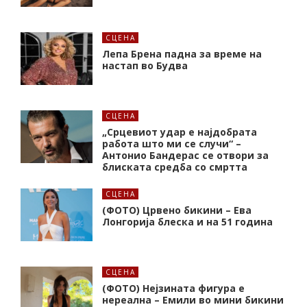
СЦЕНА
Лепа Брена падна за време на
настап во Будва
СЦЕНА
„Срцевиот удар е најдобрата
работа што ми се случи“ –
Антонио Бандерас се отвори за
блиската средба со смртта
СЦЕНА
(ФОТО) Црвено бикини – Ева
Лонгорија блеска и на 51 година
СЦЕНА
(ФОТО) Нејзината фигура е
нереална – Емили во мини бикини