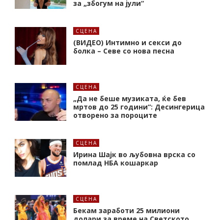
за „збогум на јули“
СЦЕНА
(ВИДЕО) Интимно и секси до
болка – Севе со нова песна
СЦЕНА
„Да не беше музиката, ќе бев
мртов до 25 години“: Десингерица
отворено за пороците
СЦЕНА
Ирина Шајк во љубовна врска со
помлад НБА кошаркар
СЦЕНА
Бекам заработи 25 милиони
долари за време на Светското