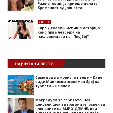
Ражнатовиќ, ја криеше целата
бременост од јавноста
СЦЕНА
Кара Делевињ испиша историја
како прва лезбејка на
насловницата на „Плејбој“
НАЈЧИТАНИ ВЕСТИ
Само вода и користат веце – Каде
виде Мицкоски зголемен број на
туристи – не знам
Макрадули за горивата: Нов
ценовен шок за граѓаните, освен за
членовите на ВМРО-ДПМНЕ, кои
очигледно точат некаде за џабе