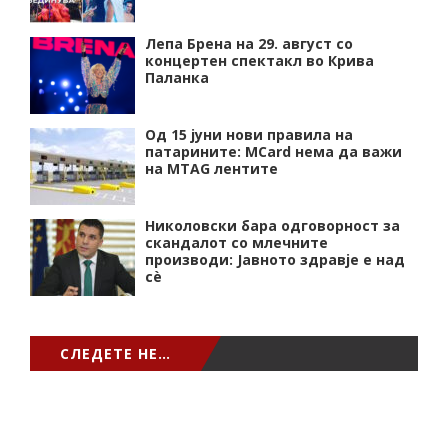
Лепа Брена на 29. август со
концертен спектакл во Крива
Паланка
Од 15 јуни нови правила на
патарините: MCard нема да важи
на MTAG лентите
Николовски бара одговорност за
скандалот со млечните
производи: Јавното здравје е над
сѐ
СЛЕДЕТЕ НЕ…