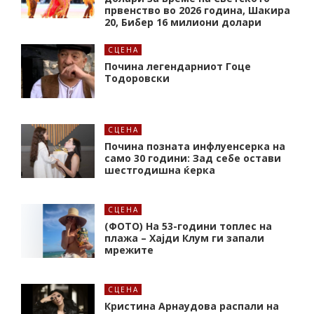
првенство во 2026 година, Шакира
20, Бибер 16 милиони долари
СЦЕНА
Почина легендарниот Гоце
Тодоровски
СЦЕНА
Почина позната инфлуенсерка на
само 30 години: Зад себе остави
шестгодишна ќерка
СЦЕНА
(ФОТО) На 53-години топлес на
плажа – Хајди Клум ги запали
мрежите
СЦЕНА
Кристина Арнаудова распали на