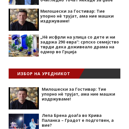
Милошески за Гостивар: Тие
упорно нѐ трујат, ама ние машки
издржуваме!
„Нѐ исфрли на улица со дете и ни
задржа 290 евра“: српско семејство
тврди дека доживеало драма на
одмор во Грција
ИЗБОР НА УРЕДНИКОТ
Милошески за Гостивар: Тие
упорно нѐ трујат, ама ние машки
издржуваме!
Лепа Брена доаѓа во Крива
Паланка – Градот е подготвен, а
вие?