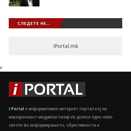
СЛЕДЕТЕ НЕ…
iPortal.mk
e
I Portal
е информативен интернет портал кој на
македонскиот медумски пазар ќе донесе едно ново
светло во информирањето, објективноста и