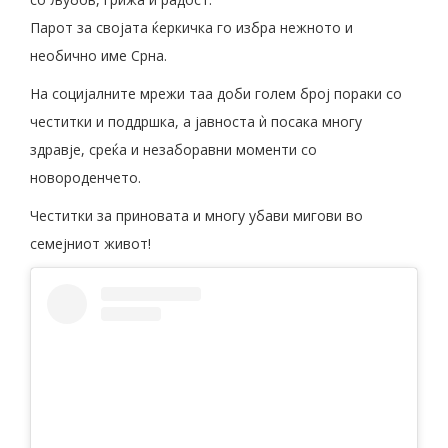
Парот за својата ќеркичка го избра нежното и
необично име Срна.
На социјалните мрежи таа доби голем број пораки со
честитки и поддршка, а јавноста ѝ посака многу
здравје, среќа и незаборавни моменти со
новороденчето.
Честитки за приновата и многу убави мигови во
семејниот живот!