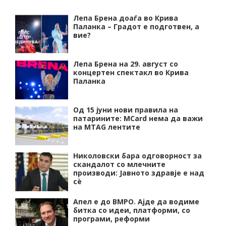
Лепа Брена доаѓа во Крива
Паланка – Градот е подготвен, а
вие?
Лепа Брена на 29. август со
концертен спектакл во Крива
Паланка
Од 15 јуни нови правила на
патарините: MCard нема да важи
на MTAG лентите
Николовски бара одговорност за
скандалот со млечните
производи: Јавното здравје е над
сѐ
Апел е до ВМРО. Ајде да водиме
битка со идеи, платформи, со
програми, реформи