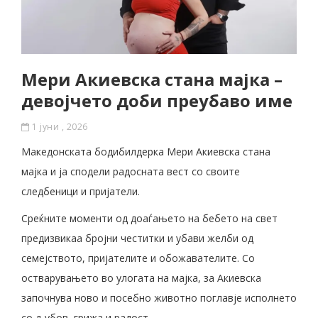
Мери Акиевска стана мајка –
девојчето доби преубаво име
1 јуни , 2026
Македонската бодибилдерка Мери Акиевска стана
мајка и ја сподели радосната вест со своите
следбеници и пријатели.
Среќните моменти од доаѓањето на бебето на свет
предизвикаа бројни честитки и убави желби од
семејството, пријателите и обожавателите. Со
остварувањето во улогата на мајка, за Акиевска
започнува ново и посебно животно поглавје исполнето
со љубов, грижа и радост.