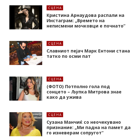
СЦЕНА
Кристина Арнаудова распали на
Инстаграм: „Времето на
неписмени мочковци е почнато”
СЦЕНА
Славниот пејач Марк Ентони стана
татко по осми пат
СЦЕНА
(ФОТО) Потполно гола под
сонцето – Љупка Митрова знае
како да ужива
СЦЕНА
Сузана Манчиќ со неочекувано
признание: „Ми падна на памет да
го изневерам сопругот“