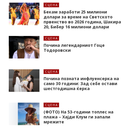
СЦЕНА
Бекам заработи 25 милиони
долари за време на Светското
првенство во 2026 година, Шакира
20, Бибер 16 милиони долари
СЦЕНА
Почина легендарниот Гоце
Тодоровски
СЦЕНА
Почина позната инфлуенсерка на
само 30 години: Зад себе остави
шестгодишна ќерка
СЦЕНА
(ФОТО) На 53-години топлес на
плажа – Хајди Клум ги запали
мрежите