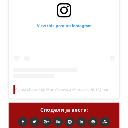
View this post on Instagram
A post shared by Meri Akievska Mitrovska 💎 (@meri_ifbbprowellness_akievska)
Сподели ја веста: