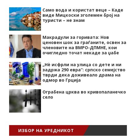
Само вода и користат веце – Каде
виде Мицкоски зголемен број на
туристи – не знам
Макрадули за горивата: Нов
ценовен шок за граѓаните, освен за
членовите на ВМРО-ДПМНЕ, кои
очигледно точат некаде за џабе
„Нѐ исфрли на улица со дете и ни
задржа 290 евра“: српско семејство
тврди дека доживеало драма на
одмор во Грција
Ограбена црква во кривопаланечко
село
ИЗБОР НА УРЕДНИКОТ