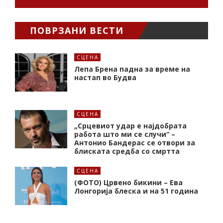
ПОВРЗАНИ ВЕСТИ
СЦЕНА
Лепа Брена падна за време на
настап во Будва
СЦЕНА
„Срцевиот удар е најдобрата
работа што ми се случи“ –
Антонио Бандерас се отвори за
блиската средба со смртта
СЦЕНА
(ФОТО) Црвено бикини – Ева
Лонгорија блеска и на 51 година