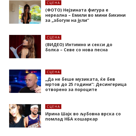
СЦЕНА
(ФОТО) Нејзината фигура е
нереална – Емили во мини бикини
за „збогум на јули“
СЦЕНА
(ВИДЕО) Интимно и секси до
болка – Севе со нова песна
СЦЕНА
„Да не беше музиката, ќе бев
мртов до 25 години“: Десингерица
отворено за пороците
СЦЕНА
Ирина Шајк во љубовна врска со
помлад НБА кошаркар