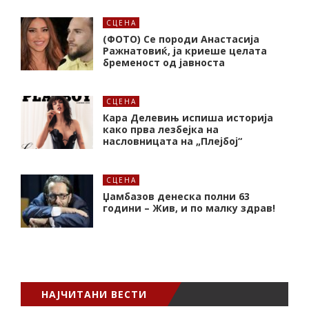
СЦЕНА
(ФОТО) Се породи Анастасија
Ражнатовиќ, ја криеше целата
бременост од јавноста
СЦЕНА
Кара Делевињ испиша историја
како прва лезбејка на
насловницата на „Плејбој“
СЦЕНА
Џамбазов денеска полни 63
години – Жив, и по малку здрав!
НАЈЧИТАНИ ВЕСТИ