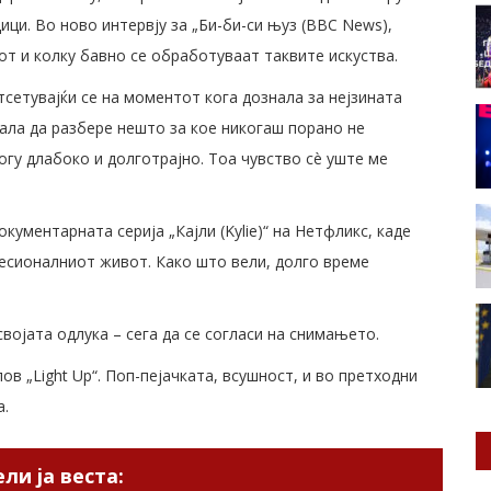
ци. Во ново интервју за „Би-би-си њуз (BBC News),
т и колку бавно се обработуваат таквите искуства.
тсетувајќи се на моментот кога дознала за нејзината
вала да разбере нешто за кое никогаш порано не
ногу длабоко и долготрајно. Тоа чувство сè уште ме
окументарната серија „Кајли (Kylie)“ на Нетфликс, каде
есионалниот живот. Како што вели, долго време
а својата одлука – сега да се согласи на снимањето.
лов „Light Up“. Поп-пејачката, всушност, и во претходни
а.
ли ја веста: