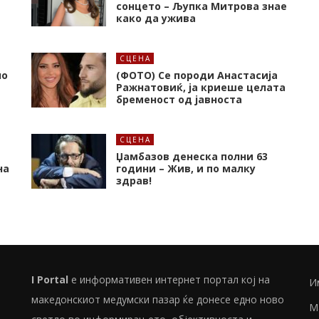
сонцето – Љупка Митрова знае
како да ужива
СЦЕНА
но
(ФОТО) Се породи Анастасија
Ражнатовиќ, ја криеше целата
бременост од јавноста
СЦЕНА
Џамбазов денеска полни 63
на
години – Жив, и по малку
здрав!
I Portal
е информативен интернет портал кој на
И
македонскиот медумски пазар ќе донесе едно ново
М