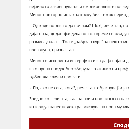
нејзиното закрепнување и емоционалните последи
Миног повторно истакна колку бил тежок периодо
– Од каде воопшто да почнам? Шок!, рече таа, по
дијагноза, додавајќи дека во тоа време се обиду
размислувала. – Тоа е „забрзан курс“ за нешто м
прогонува, призна таа.
Миног го искористи интервјуто и за да ја најави д
што првпат подробно зборува за личниот и проф
одбивала слични проекти.
– Па, ако не сега, кога?, рече таа, објаснувајќи ј
Заедно со серијата, таа најави и нов сингл со нас
интервјуа навести дека размислува за нова музик
Споде