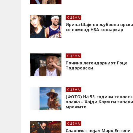
СЦЕНА
Ирина Шајк во љубовна врск
со помлад НБА кошаркар
СЦЕНА
Почина легендарниот Гоце
Тодоровски
СЦЕНА
(ФОТО) На 53-години топлес 
плажа – Хајди Клум ги запал
мрежите
СЦЕНА
Славниот пејач Марк Ентони