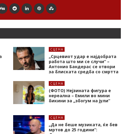
СЦЕНА
а
„Срцевиот удар е најдобрата
работа што ми се случи“ –
Антонио Бандерас се отвори
за блиската средба со смртта
СЦЕНА
(ФОТО) Нејзината фигура е
нереална – Емили во мини
бикини за „збогум на јули“
СЦЕНА
„Да не беше музиката, ќе бев
мртов до 25 години“: