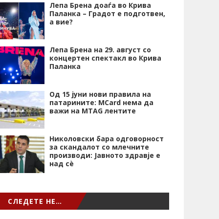
Лепа Брена доаѓа во Крива
Паланка – Градот е подготвен,
а вие?
Лепа Брена на 29. август со
концертен спектакл во Крива
Паланка
Од 15 јуни нови правила на
патарините: MCard нема да
важи на MTAG лентите
Николовски бара одговорност
за скандалот со млечните
производи: Јавното здравје е
над сѐ
СЛЕДЕТЕ НЕ…