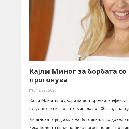
Кајли Миног за борбата со
прогонува
21 мај , 2026
Кајли Миног проговори за долгорочните ефекти од
искуството низ коешто минала во 2005 година и д
Дијагнозата ја добила на 36 години, што довело 
дека болеста првично била погрешно дијагностици