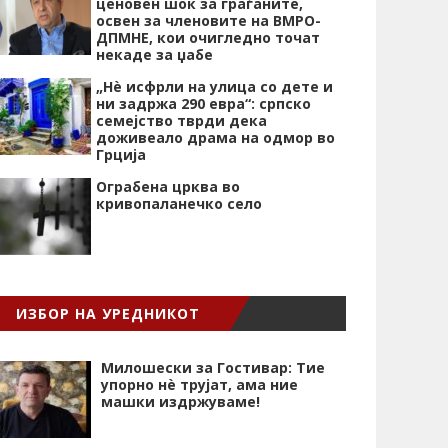
ценовен шок за граѓаните,
освен за членовите на ВМРО-
ДПМНЕ, кои очигледно точат
некаде за џабе
„Нѐ исфрли на улица со дете и
ни задржа 290 евра“: српско
семејство тврди дека
доживеало драма на одмор во
Грција
Ограбена црква во
кривопаланечко село
ИЗБОР НА УРЕДНИКОТ
Милошески за Гостивар: Тие
упорно нѐ трујат, ама ние
машки издржуваме!