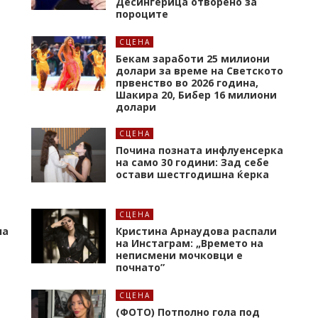
Десингерица отворено за
пороците
СЦЕНА
а
Бекам заработи 25 милиони
долари за време на Светското
првенство во 2026 година,
Шакира 20, Бибер 16 милиони
долари
СЦЕНА
Почина позната инфлуенсерка
на само 30 години: Зад себе
остави шестгодишна ќерка
СЦЕНА
на
Кристина Арнаудова распали
и
на Инстаграм: „Времето на
неписмени мочковци е
почнато”
СЦЕНА
(ФОТО) Потполно гола под