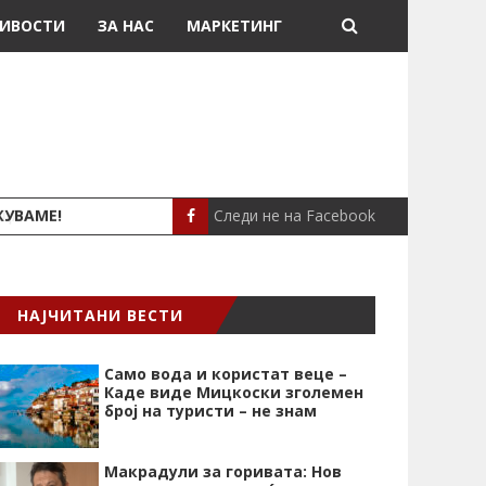
ИВОСТИ
ЗА НАС
МАРКЕТИНГ
Следи не на Facebook
ЖУВАМЕ!
ЛЕПА БРЕНА ПАДНА
СЦЕНА
НАЈЧИТАНИ ВЕСТИ
Само вода и користат веце –
Каде виде Мицкоски зголемен
број на туристи – не знам
Макрадули за горивата: Нов