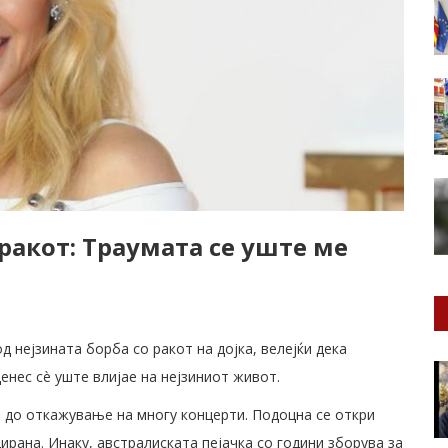
 ракот: Траумата се уште ме
 нејзината борба со ракот на дојка, велејќи дека
енес сè уште влијае на нејзиниот живот.
и до откажување на многу концерти. Подоцна се откри
рана. Инаку, австралиската пејачка со години зборува за