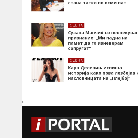
стана татко по осми пат
СЦЕНА
Сузана Манчиќ со неочекува
признание: „Ми падна на
памет да го изневерам
сопругот“
СЦЕНА
Кара Делевињ испиша
историја како прва лезбејка 
насловницата на „Плејбој“
e