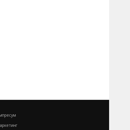
мпресум
аркетинг