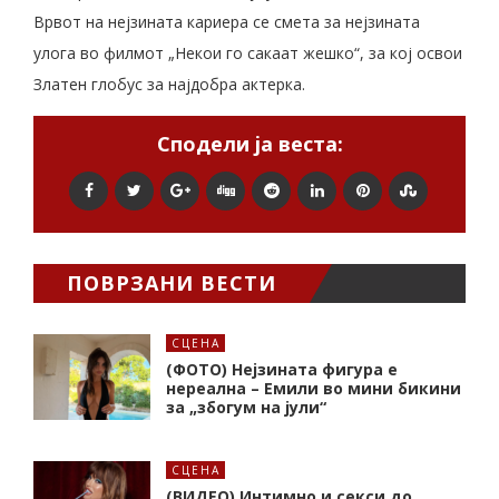
Врвот на нејзината кариера се смета за нејзината
улога во филмот „Некои го сакаат жешко“, за кој освои
Златен глобус за најдобра актерка.
Сподели ја веста:
ПОВРЗАНИ ВЕСТИ
СЦЕНА
(ФОТО) Нејзината фигура е
нереална – Емили во мини бикини
за „збогум на јули“
СЦЕНА
(ВИДЕО) Интимно и секси до