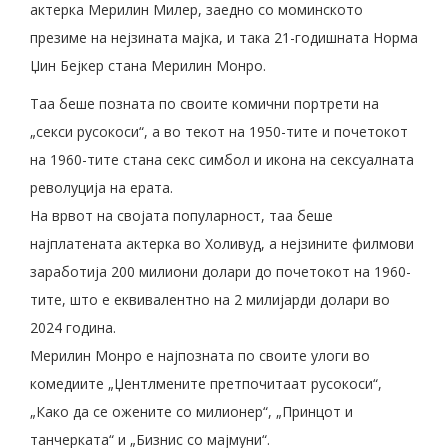
актерка Мерилин Милер, заедно со моминското
презиме на нејзината мајка, и така 21-годишната Норма
Џин Бејкер стана Мерилин Монро.
Таа беше позната по своите комични портрети на
„секси русокоси“, а во текот на 1950-тите и почетокот
на 1960-тите стана секс симбол и икона на сексуалната
револуција на ерата.
На врвот на својата популарност, таа беше
најплатената актерка во Холивуд, а нејзините филмови
заработија 200 милиони долари до почетокот на 1960-
тите, што е еквивалентно на 2 милијарди долари во
2024 година.
Мерилин Монро е најпозната по своите улоги во
комедиите „Џентлмените претпочитаат русокоси“,
„Како да се ожените со милионер“, „Принцот и
танчерката“ и „Бизнис со мајмуни“.