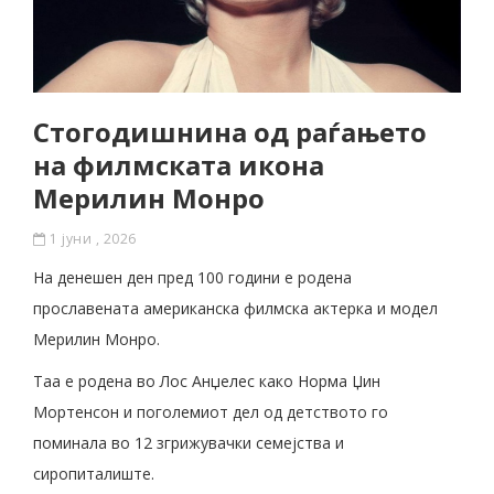
Стогодишнина од раѓањето
на филмската икона
Мерилин Монро
1 јуни , 2026
На денешен ден пред 100 години е родена
прославената американска филмска актерка и модел
Мерилин Монро.
Таа е родена во Лос Анџелес како Норма Џин
Мортенсон и поголемиот дел од детството го
поминала во 12 згрижувачки семејства и
сиропиталиште.