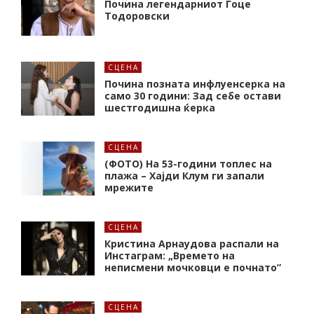
Почина легендарниот Гоце
Тодоровски
СЦЕНА
Почина позната инфлуенсерка на
само 30 години: Зад себе остави
шестгодишна ќерка
СЦЕНА
(ФОТО) На 53-години топлес на
плажа – Хајди Клум ги запали
мрежите
СЦЕНА
Кристина Арнаудова распали на
Инстаграм: „Времето на
неписмени мочковци е почнато”
СЦЕНА