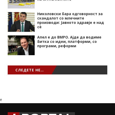
Николовски бара одговорност за
скандалот со млечните
производи: Јавното здравје е над
сѐ
Апел е до ВМРО. Ајде да водиме
битка со идеи, платформи, со
програми, реформи
СЛЕДЕТЕ НЕ…
e