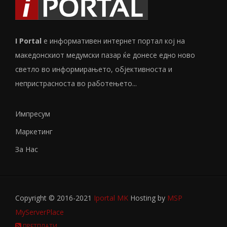
I Portal
е информативен интернет портал кој на
македонскиот медумски пазар ќе донесе едно ново
светло во информирањето, објективноста и
непристрасноста во работењето...
Импресум
Маркетинг
За Нас
Copyright © 2016-2021
Iportal MK
Hosting by
MSP
MyServerPlace
ПРЕТПЛАТИ