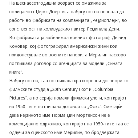
На шеснаесетгодишна возраст се омажила за
полицаецот Џејмс Доерти, а набргу потоа почнала да
работи во фабриката на компанијата „Рејдиоплејн“, во
сопственост на холивудскиот актер Реџиналд Дени.
Во фабриката ја забележал воениот фотограф Дејвид
Коновер, кој фотографирал американски жени кои
придонесувале во воените напори, а Мерилин наскоро
потпишала договор со агенцијата за модели „Сината
книга“.
Набргу потоа, таа потпишала краткорочни договори со
филмските студија „20th Century Fox“ и „Columbia
Pictures“, а по серија помали филмски улоги, кон крајот
на 1950-тите потпишала договор со „Фокс“. Сметајќи
дека нејзиното име Норма Џин Мортенсон не е
комерцијално одржливо, кон крајот на 1950-тите таа се
одлучи за сценското име Мерилин, по бродвејската