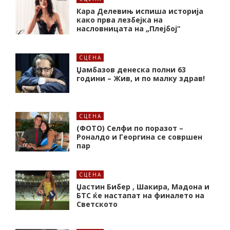
Кара Делевињ испиша историја
како прва лезбејка на
насловницата на „Плејбој“
СЦЕНА
Џамбазов денеска полни 63
години – Жив, и по малку здрав!
СЦЕНА
(ФОТО) Селфи по поразот –
Роналдо и Георгина се совршен
пар
СЦЕНА
Џастин Бибер , Шакира, Мадона и
БТС ќе настапат на финалето на
Светското