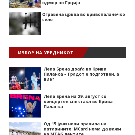
одмор во Грција
Ограбена црква во кривопаланечко
село
ИЗБОР НА УРЕДНИКОТ
Лепа Брена доаѓа во Крива
Паланка – Градот е подготвен, а
вие?
Лепа Брена на 29. август со
концертен спектакл во Крива
Паланка
Од 15 јуни нови правила на
патарините: MCard нема да важи
на MTAG лентите