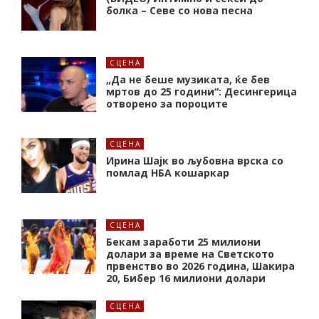
болка – Севе со нова песна
СЦЕНА
„Да не беше музиката, ќе бев
мртов до 25 години“: Десингерица
отворено за пороците
СЦЕНА
Ирина Шајк во љубовна врска со
помлад НБА кошаркар
СЦЕНА
Бекам заработи 25 милиони
долари за време на Светското
првенство во 2026 година, Шакира
20, Бибер 16 милиони долари
СЦЕНА