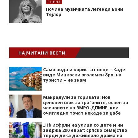
СЦЕНА
Почина музичката легенда Бони
Тејлор
НАЈЧИТАНИ ВЕСТИ
Само вода и користат веце – Каде
виде Мицкоски зголемен број на
туристи – не знам
Макрадули за горивата: Нов
ценовен шок за граѓаните, освен за
членовите на ВМРО-ДПМНЕ, кои
очигледно точат некаде за џабе
„Нѐ исфрли на улица со дете и ни
задржа 290 евра“: српско семејство
тврди дека доживеало драма на