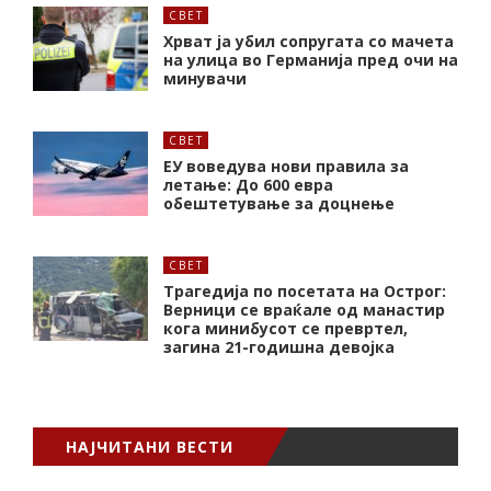
СВЕТ
Хрват ја убил сопругата со мачета
на улица во Германија пред очи на
минувачи
СВЕТ
ЕУ воведува нови правила за
летање: До 600 евра
обештетување за доцнење
СВЕТ
Трагедија по посетата на Острог:
Верници се враќале од манастир
кога минибусот се превртел,
загина 21-годишна девојка
НАЈЧИТАНИ ВЕСТИ