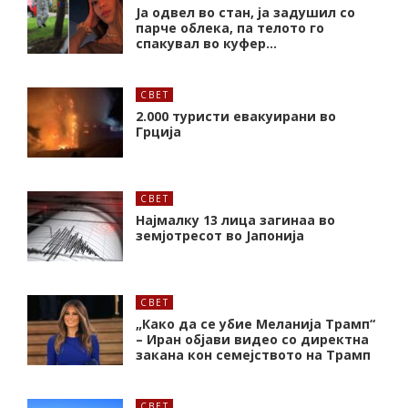
Ја одвел во стан, ја задушил со
парче облека, па телото го
спакувал во куфер…
СВЕТ
2.000 туристи евакуирани во
Грција
СВЕТ
Најмалку 13 лица загинаа во
земјотресот во Јапонија
СВЕТ
„Како да се убие Меланија Трамп“
– Иран објави видео со директна
закана кон семејството на Трамп
СВЕТ