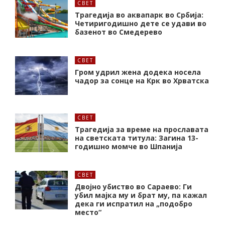
СВЕТ
Трагедија во аквапарк во Србија:
Четиригодишно дете се удави во
базенот во Смедерево
СВЕТ
Гром удрил жена додека носела
чадор за сонце на Крк во Хрватска
СВЕТ
Трагедија за време на прославата
на светската титула: Загина 13-
годишно момче во Шпанија
СВЕТ
Двојно убиство во Сараево: Ги
убил мајка му и брат му, па кажал
дека ги испратил на „подобро
место“