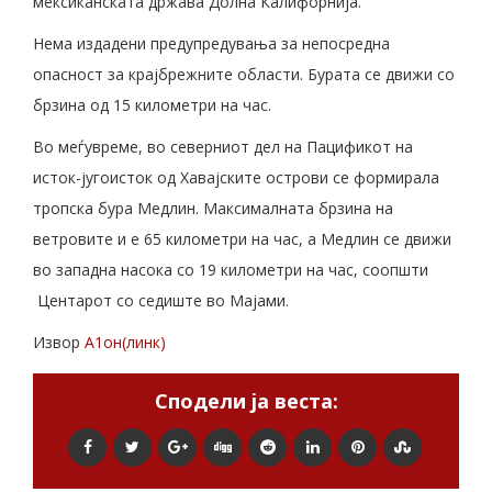
мексиканската држава Долна Калифорнија.
Нема издадени предупредувања за непосредна
опасност за крајбрежните области. Бурата се движи со
брзина од 15 километри на час.
Во меѓувреме, во северниот дел на Пацификот на
исток-југоисток од Хавајските острови се формирала
тропска бура Медлин. Максималната брзина на
ветровите и е 65 километри на час, а Медлин се движи
во западна насока со 19 километри на час, соопшти
Центарот со седиште во Мајами.
Извор
А1он(линк)
Сподели ја веста: