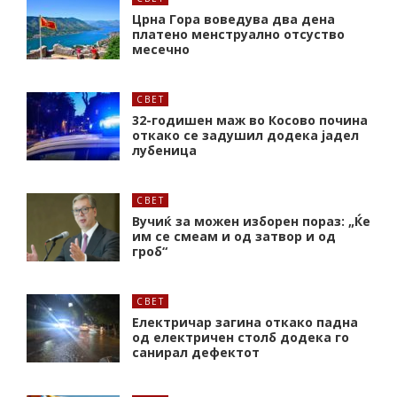
Црна Гора воведува два дена
платено менструално отсуство
месечно
СВЕТ
32-годишен маж во Косово почина
откако се задушил додека јадел
лубеница
СВЕТ
Вучиќ за можен изборен пораз: „Ќе
им се смеам и од затвор и од
гроб“
СВЕТ
Електричар загина откако падна
од електричен столб додека го
санирал дефектот