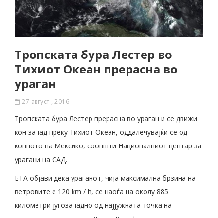
Тропската бура Лестер во
Тихиот Океан прерасна во
ураган
27 август , 2016
Тропската бура Лестер прерасна во ураган и се движи
кон запад преку Тихиот Океан, оддалечувајќи се од
копното на Мексико, соопшти Националниот центар за
урагани на САД.
БТА објави дека ураганот, чија максимална брзина на
ветровите е 120 km / h, се наоѓа на околу 885
километри југозападно од најјужната точка на