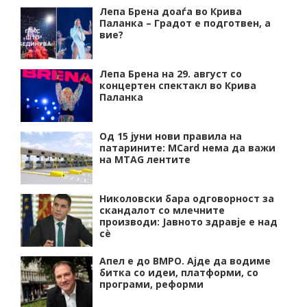
Лепа Брена доаѓа во Крива
Паланка – Градот е подготвен, а
вие?
Лепа Брена на 29. август со
концертен спектакл во Крива
Паланка
Од 15 јуни нови правила на
патарините: MCard нема да важи
на MTAG лентите
Николовски бара одговорност за
скандалот со млечните
производи: Јавното здравје е над
сѐ
Апел е до ВМРО. Ајде да водиме
битка со идеи, платформи, со
програми, реформи