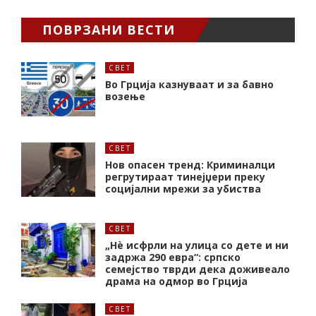
ПОВРЗАНИ ВЕСТИ
СВЕТ
Во Грција казнуваат и за бавно
возење
СВЕТ
Нов опасен тренд: Криминалци
регрутираат тинејџери преку
социјални мрежи за убиства
СВЕТ
„Нѐ исфрли на улица со дете и ни
задржа 290 евра“: српско
семејство тврди дека доживеало
драма на одмор во Грција
СВЕТ