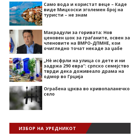
Само вода и користат веце – Каде
виде Мицкоски зголемен број на
туристи – не знам
Макрадули за горивата: Нов
ценовен шок за граѓаните, освен за
членовите на ВМРО-ДПМНЕ, кои
очигледно точат некаде за џабе
„Нѐ исфрли на улица со дете и ни
задржа 290 евра“: српско семејство
тврди дека доживеало драма на
одмор во Грција
Ограбена црква во кривопаланечко
село
ИЗБОР НА УРЕДНИКОТ