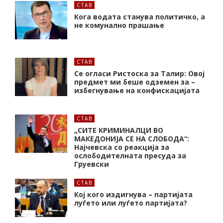
СТАВ
Кога водата станува политичко, а
не комунално прашање
СТАВ
Се огласи Ристоска за Талир: Овој
предмет ми беше одземен за –
избегнување на конфискацијата
СТАВ
„СИТЕ КРИМИНАЛЦИ ВО
МАКЕДОНИЈА СЕ НА СЛОБОДА“:
Најчевска со реакција за
ослободителната пресуда за
Груевски
СТАВ
Кој кого издигнува – партијата
луѓето или луѓето партијата?