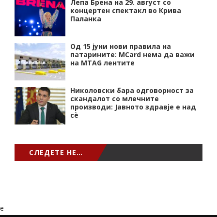
Лепа Брена на 29. август со
концертен спектакл во Крива
Паланка
Од 15 јуни нови правила на
патарините: MCard нема да важи
на MTAG лентите
Николовски бара одговорност за
скандалот со млечните
производи: Јавното здравје е над
сѐ
СЛЕДЕТЕ НЕ…
e