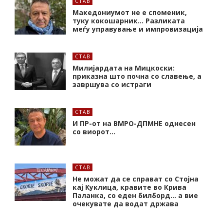
СТАВ
Македониумот не е споменик,
туку кокошарник… Разликата
меѓу управување и импровизација
СТАВ
Милијардата на Мицкоски:
приказна што почна со славење, а
завршува со истраги
СТАВ
И ПР-от на ВМРО-ДПМНЕ однесен
со виорот…
СТАВ
Не можат да се справат со Стојна
кај Куклица, кравите во Крива
Паланка, со еден билборд… а вие
очекувате да водат држава