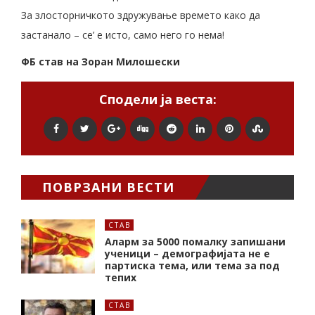
За злосторничкото здружување времето како да
застанало – се’ е исто, само него го нема!
ФБ став на Зоран Милошески
Сподели ја веста:
ПОВРЗАНИ ВЕСТИ
СТАВ
Аларм за 5000 помалку запишани
ученици – демографијата не е
партиска тема, или тема за под
тепих
СТАВ