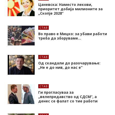
Цаневска: Наместо лекови,
приоритет добија милионите за
„Скопје 2028“
СТАВ
Во право е Мицко: за убави работи
треба да зборуваме…
СТАВ
Од скандали до разочарување:
„Не е до нив, до нас е“
СТАВ
Ги прогласуваа за
„велепредавство од СДСМ“, а
денес се фалат со тие работи