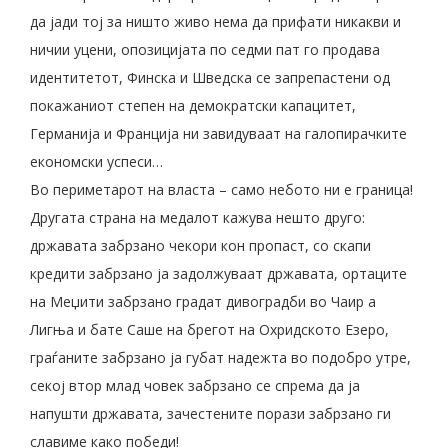
да јади тој за ништо живо нема да прифати никакви и
ничии уцени, опозицијата по седми пат го продава
идентитетот, Финска и Шведска се запрепастени од
покажаниот степен на демократски капацитет,
Германија и Франција ни завидуваат на галопирачките
економски успеси…
Во периметарот на власта – само небото ни е граница!
Другата страна на медалот кажува нешто друго:
државата забрзано чекори кон пропаст, со скапи
кредити забрзано ја задолжуваат државата, ортаците
на Меџити забрзано градат дивоградби во Чаир а
Лигња и бате Саше на брегот на Охридското Езеро,
граѓаните забрзано ја губат надежта во подобро утре,
секој втор млад човек забрзано се спрема да ја
напушти државата, зачестените порази забрзано ги
славиме како победи!