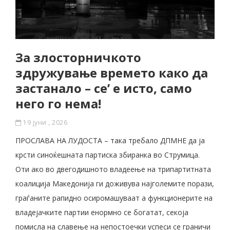
За злосторничкото
здружување времето како да
застанало – се’ е исто, само
него го нема!
19 јуни , 2026
ПРОСЛАВА НА ЛУДОСТА – така требало ДПМНЕ да ја
крсти синоќешната партиска збиранка во Струмица.
Оти ако во двегодишното владеење на трипартитната
коалиција Македонија ги доживува најголемите порази,
граѓаните рапидно осиромашуваат а функционерите на
владејачките партии енормно се богатат, секоја
помисла на славење на непостоечки успеси се граничи