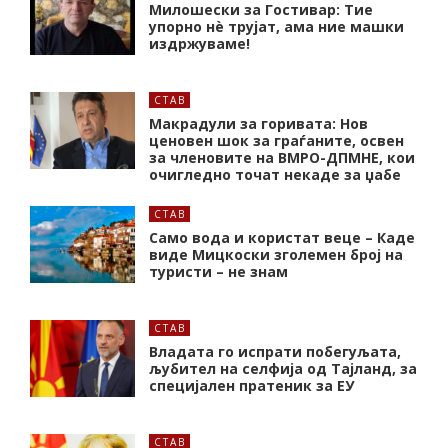
Милошески за Гостивар: Тие
упорно нѐ трујат, ама ние машки
издржуваме!
СТАВ
Макрадули за горивата: Нов
ценовен шок за граѓаните, освен
за членовите на ВМРО-ДПМНЕ, кои
очигледно точат некаде за џабе
СТАВ
Само вода и користат веце – Каде
виде Мицкоски зголемен број на
туристи – не знам
СТАВ
Владата го испрати побегуљата,
љубител на селфија од Тајланд, за
специјален пратеник за ЕУ
СТАВ