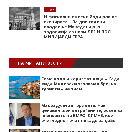
СТАВ
И фискални сметки бадијала ќе
скенирате – За две години
владеење Македонија ја
задолжија со нови ДВЕ И ПОЛ
МИЛИЈАРДИ ЕВРА
НАЈЧИТАНИ ВЕСТИ
Само вода и користат веце – Каде
виде Мицкоски зголемен број на
туристи – не знам
Макрадули за горивата: Нов
ценовен шок за граѓаните, освен за
членовите на ВМРО-ДПМНЕ, кои
очигледно точат некаде за џабе
Милошески за Гостивар: Тие