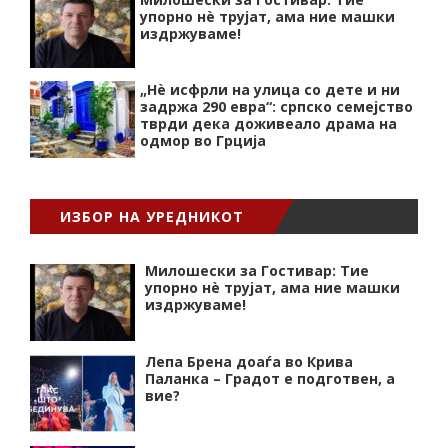
упорно нѐ трујат, ама ние машки
издржуваме!
„Нѐ исфрли на улица со дете и ни
задржа 290 евра“: српско семејство
тврди дека доживеало драма на
одмор во Грција
ИЗБОР НА УРЕДНИКОТ
Милошески за Гостивар: Тие
упорно нѐ трујат, ама ние машки
издржуваме!
Лепа Брена доаѓа во Крива
Паланка – Градот е подготвен, а
вие?