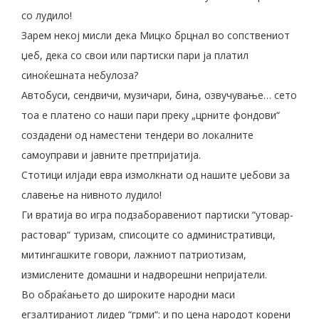
со лудило!
Зарем некој мисли дека Мицко брцнал во сопствениот
џеб, дека со свои или партиски пари ја платил
синоќешната небулоза?
Автобуси, сендвичи, музичари, бина, озвучување… сето
тоа е платено со наши пари преку „црните фондови“
создадени од наместени тендери во локалните
самоуправи и јавните претпријатија.
Стотици илјади евра измолкнати од нашите џебови за
славење на нивното лудило!
Ги вратија во игра подзаборавениот партиски “утовар-
растовар“ туризам, списоците со административци,
митингашките говори, лажниот патриотизам,
измислените домашни и надворешни непријатели.
Во обраќањето до широките народни маси
егзалтираниот лидер “грми“: и по цена народот корени