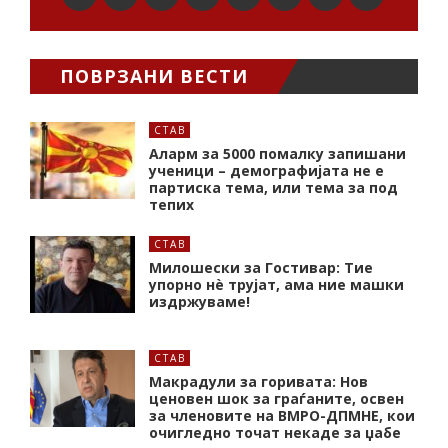
ПОВРЗАНИ ВЕСТИ
СТАВ
Аларм за 5000 помалку запишани
ученици – демографијата не е
партиска тема, или тема за под
тепих
СТАВ
Милошески за Гостивар: Тие
упорно нѐ трујат, ама ние машки
издржуваме!
СТАВ
Макрадули за горивата: Нов
ценовен шок за граѓаните, освен
за членовите на ВМРО-ДПМНЕ, кои
очигледно точат некаде за џабе