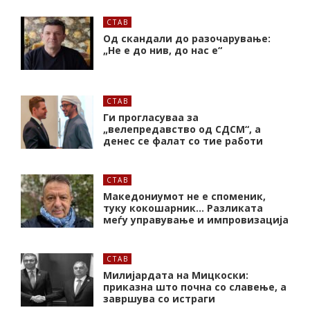
СТАВ
Од скандали до разочарување:
„Не е до нив, до нас е“
СТАВ
Ги прогласуваа за
„велепредавство од СДСМ“, а
денес се фалат со тие работи
СТАВ
Македониумот не е споменик,
туку кокошарник… Разликата
меѓу управување и импровизација
СТАВ
Милијардата на Мицкоски:
приказна што почна со славење, а
завршува со истраги