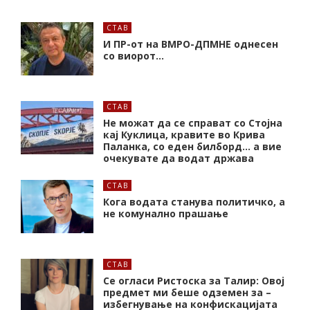
СТАВ
И ПР-от на ВМРО-ДПМНЕ однесен
со виорот…
СТАВ
Не можат да се справат со Стојна
кај Куклица, кравите во Крива
Паланка, со еден билборд… а вие
очекувате да водат држава
СТАВ
Кога водата станува политичко, а
не комунално прашање
СТАВ
Се огласи Ристоска за Талир: Овој
предмет ми беше одземен за –
избегнување на конфискацијата