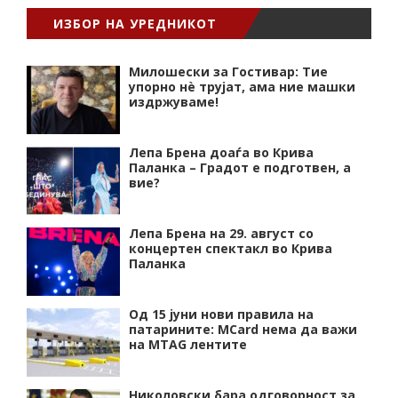
ИЗБОР НА УРЕДНИКОТ
Милошески за Гостивар: Тие
упорно нѐ трујат, ама ние машки
издржуваме!
Лепа Брена доаѓа во Крива
Паланка – Градот е подготвен, а
вие?
Лепа Брена на 29. август со
концертен спектакл во Крива
Паланка
Од 15 јуни нови правила на
патарините: MCard нема да важи
на MTAG лентите
Николовски бара одговорност за