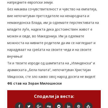
напредните европски земји.
Без никаква сочувствителност и чувство на емпатија,
вие непочитуван претседателе на ненародната и
немакедонска Влада, им ја одземате перспективата на
младите луѓе, надежта дека достоинствен живот е
можен и овде, во Македонија. Им ја одземате
можноста на нивните родители да им се нагледаат и
нарадуваат на среќата на своите чеда и на своите
внучиња!
Ти и твоите изроди од шампитата на „Илинденска“ и
арамиската „Бела палата“, непочитуван Христијан
Мицкоски, сте зло какво овој народ досега не видел!
ФБ став на Зоран Милошески
Сподели ја веста: