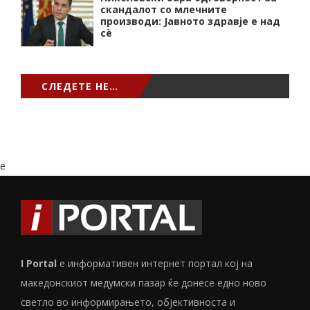
скандалот со млечните
производи: Јавното здравје е над
сѐ
СЛЕДЕТЕ НЕ…
e
I Portal
е информативен интернет портал кој на
македонскиот медумски пазар ќе донесе едно ново
светло во информирањето, објективноста и