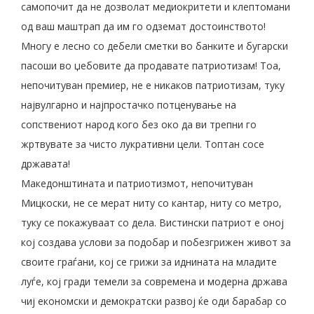
самопочит да не дозволат медиокритети и клептомани
од ваш маштрап да им го одземат достоинството!
Многу е лесно со дебели сметки во банките и бугарски
пасоши во џебовите да продавате патриотизам! Тоа,
непочитуван премиер, не е никаков патриотизам, туку
највулгарно и најпростачко потценување на
сопствениот народ кого без око да ви трепни го
жртвувате за чисто лукративни цели. Топтан сосе
државата!
Македонштината и патриотизмот, непочитуван
Мицкоски, не се мерат ниту со кантар, ниту со метро,
туку се покажуваат со дела. Вистински патриот е оној
кој создава услови за подобар и побезгрижен живот за
своите граѓани, кој се грижи за иднината на младите
луѓе, кој гради темели за современа и модерна држава
чиј економски и демократски развој ќе оди барабар со