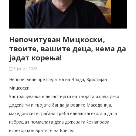
Непочитуван Мицкоски,
твоите, вашите деца, нема да
јадат корења!
5 јуни , 2026
Непочитуван претседател на Влада, Христијан
Мицкоски,
Застрашувачка е леснотијата на твојата изјава дека
додека ти и твојата банда ја водите Македонија,
македонските граѓани треба еднаш засекогаш да ја
избришат помислата дека државата ќе направи
исчекор кон вратите на Брисел.