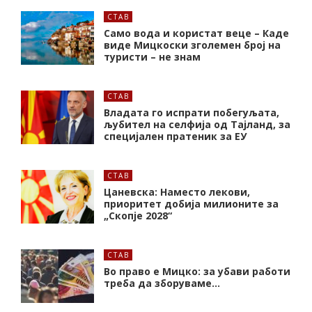
СТАВ
Само вода и користат веце – Каде
виде Мицкоски зголемен број на
туристи – не знам
СТАВ
Владата го испрати побегуљата,
љубител на селфија од Тајланд, за
специјален пратеник за ЕУ
СТАВ
Цаневска: Наместо лекови,
приоритет добија милионите за
„Скопје 2028“
СТАВ
Во право е Мицко: за убави работи
треба да зборуваме…