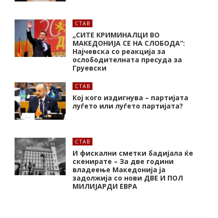
СТАВ
„СИТЕ КРИМИНАЛЦИ ВО
МАКЕДОНИЈА СЕ НА СЛОБОДА“:
Најчевска со реакција за
ослободителната пресуда за
Груевски
СТАВ
Кој кого издигнува – партијата
луѓето или луѓето партијата?
СТАВ
И фискални сметки бадијала ќе
скенирате – За две години
владеење Македонија ја
задолжија со нови ДВЕ И ПОЛ
МИЛИЈАРДИ ЕВРА