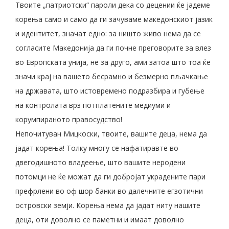
Твоите „патриотски“ пароли дека со децении ќе јадеме
корења само и само да ги зачуваме македонскиот јазик
и идентитет, значат едно: за ништо живо нема да се
согласите Македонија да ги почне преговорите за влез
во Европската унија, не за друго, ами затоа што тоа ќе
значи крај на вашето бесрамно и безмерно пљачкање
на државата, што истовремено подразбира и губење
на контролата врз потплатените медиуми и
корумпираното правосудство!
Непочитуван Мицкоски, твоите, вашите деца, нема да
јадат корења! Толку многу се нафатиравте во
двегодишното владеење, што вашите неродени
потомци не ќе можат да ги добројат украдените пари
префрлени во оф шор банки во далечните егзотични
островски земји. Корења нема да јадат ниту нашите
деца, оти доволно се паметни и имаат доволно