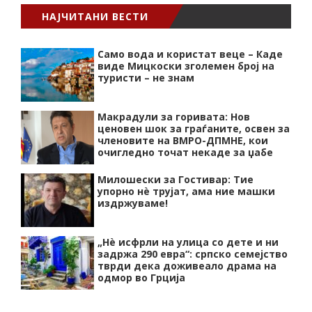
НАЈЧИТАНИ ВЕСТИ
Само вода и користат веце – Каде
виде Мицкоски зголемен број на
туристи – не знам
Макрадули за горивата: Нов
ценовен шок за граѓаните, освен за
членовите на ВМРО-ДПМНЕ, кои
очигледно точат некаде за џабе
Милошески за Гостивар: Тие
упорно нѐ трујат, ама ние машки
издржуваме!
„Нѐ исфрли на улица со дете и ни
задржа 290 евра“: српско семејство
тврди дека доживеало драма на
одмор во Грција