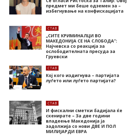
Се огласи Ристоска за Талир: Овој
предмет ми беше одземен за –
избегнување на конфискацијата
СТАВ
„СИТЕ КРИМИНАЛЦИ ВО
МАКЕДОНИЈА СЕ НА СЛОБОДА“:
Најчевска со реакција за
ослободителната пресуда за
Груевски
СТАВ
Кој кого издигнува – партијата
луѓето или луѓето партијата?
СТАВ
И фискални сметки бадијала ќе
скенирате – За две години
владеење Македонија ја
задолжија со нови ДВЕ И ПОЛ
МИЛИЈАРДИ ЕВРА