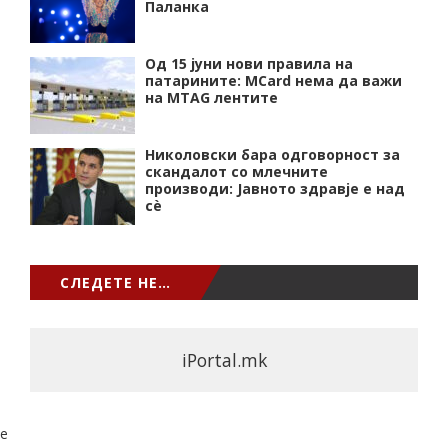
Паланка
Од 15 јуни нови правила на
патарините: MCard нема да важи
на MTAG лентите
Николовски бара одговорност за
скандалот со млечните
производи: Јавното здравје е над
сѐ
СЛЕДЕТЕ НЕ…
iPortal.mk
e