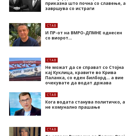
приказна што почна со славење, а
завршува со истраги
СТАВ
И ПР-от на ВМРО-ДПМНЕ однесен
со виорот…
СТАВ
Не можат да се справат со Стојна
кај Куклица, кравите во Крива
Паланка, со еден билборд… а вие
очекувате да водат држава
СТАВ
Кога водата станува политичко, а
не комунално прашање
СТАВ