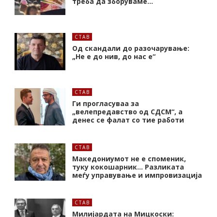
треба да зборуваме…
СТАВ
Од скандали до разочарување:
„Не е до нив, до нас е“
СТАВ
Ги прогласуваа за
„велепредавство од СДСМ“, а
денес се фалат со тие работи
СТАВ
Македониумот не е споменик,
туку кокошарник… Разликата
меѓу управување и импровизација
СТАВ
Милијардата на Мицкоски: