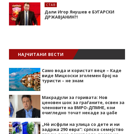
СТАВ
Дали Игор Янушев е БУГАРСКИ
ДРЖАВЈАНИН?!
НАЈЧИТАНИ ВЕСТИ
Само вода и користат веце – Каде
виде Мицкоски зголемен број на
туристи – не знам
Макрадули за горивата: Нов
ценовен шок за граѓаните, освен за
членовите на ВМРО-ДПМНЕ, кои
очигледно точат некаде за џабе
„Нѐ исфрли на улица со дете и ни
задржа 290 евра“: српско семејство