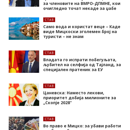
за членовите на ВМРО-ДПМНЕ, кои
очигледно точат некаде за џабе
СТАВ
Само вода и користат веце – Каде
виде Мицкоски зголемен број на
туристи – не знам
СТАВ
Владата го испрати побегуљата,
љубител на селфија од Тајланд, за
специјален пратеник за ЕУ
СТАВ
Цаневска: Наместо лекови,
приоритет добија милионите за
„Скопје 2028“
СТАВ
Во право е Мицко: за убави работи