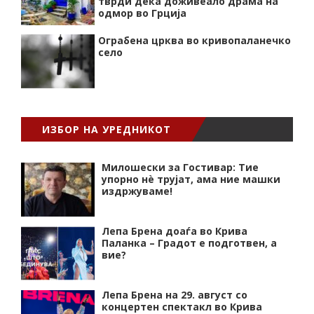
тврди дека доживеало драма на
одмор во Грција
Ограбена црква во кривопаланечко
село
ИЗБОР НА УРЕДНИКОТ
Милошески за Гостивар: Тие
упорно нѐ трујат, ама ние машки
издржуваме!
Лепа Брена доаѓа во Крива
Паланка – Градот е подготвен, а
вие?
Лепа Брена на 29. август со
концертен спектакл во Крива