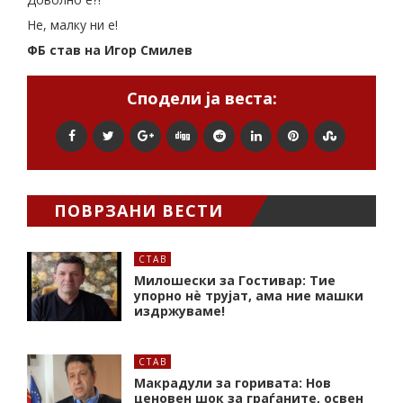
Не, малку ни е!
ФБ став на Игор Смилев
Сподели ја веста:
ПОВРЗАНИ ВЕСТИ
СТАВ
Милошески за Гостивар: Тие
упорно нѐ трујат, ама ние машки
издржуваме!
СТАВ
Макрадули за горивата: Нов
ценовен шок за граѓаните, освен