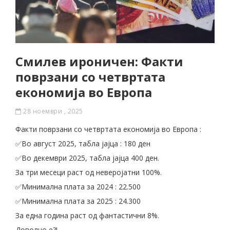
Смилев ироничен: Факти
поврзани со четвртата
економија во Европа
28 ноември , 2025
Факти поврзани со четвртата економија во Европа :
✅️Во август 2025, табла јајца : 180 ден
✅️Во декември 2025, табла јајца 400 ден.
За три месеци раст од неверојатни 100%.
✅️Минимална плата за 2024 : 22.500
✅️Минимална плата за 2025 : 24.300
За една година раст од фантастични 8%.
Доволно e?!