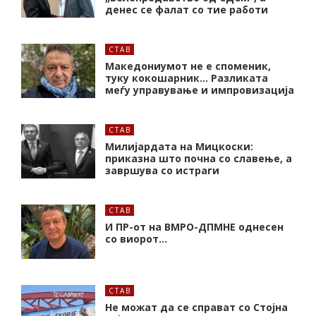
денес се фалат со тие работи
СТАВ
Македониумот не е споменик,
туку кокошарник… Разликата
меѓу управување и импровизација
СТАВ
Милијардата на Мицкоски:
приказна што почна со славење, а
завршува со истраги
СТАВ
И ПР-от на ВМРО-ДПМНЕ однесен
со виорот…
СТАВ
Не можат да се справат со Стојна