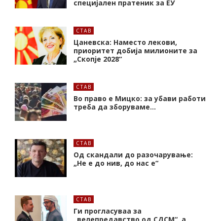
специјален пратеник за ЕУ
СТАВ
Цаневска: Наместо лекови,
приоритет добија милионите за
„Скопје 2028“
СТАВ
Во право е Мицко: за убави работи
треба да зборуваме…
СТАВ
Од скандали до разочарување:
„Не е до нив, до нас е“
СТАВ
Ги прогласуваа за
„велепредавство од СДСМ“, а