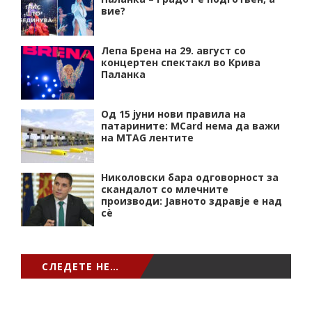
вие?
Лепа Брена на 29. август со
концертен спектакл во Крива
Паланка
Од 15 јуни нови правила на
патарините: MCard нема да важи
на MTAG лентите
Николовски бара одговорност за
скандалот со млечните
производи: Јавното здравје е над
сѐ
СЛЕДЕТЕ НЕ…