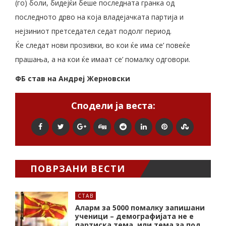
(го) боли, бидејќи беше последната гранка од
последното дрво на која владејачката партија и
нејзиниот претседател седат подолг период.
Ќе следат нови прозивки, во кои ќе има се’ повеќе
прашања, а на кои ќе имаат се’ помалку одговори.
ФБ став на Андреј Жерновски
Сподели ја веста:
ПОВРЗАНИ ВЕСТИ
СТАВ
Аларм за 5000 помалку запишани
ученици – демографијата не е
партиска тема, или тема за под