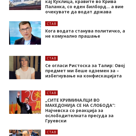
кај Куклица, кравите во Крива
Паланка, со еден билборд… а вие
очекувате да водат држава
СТАВ
Кога водата станува политичко, а
не комунално прашање
СТАВ
Се огласи Ристоска за Талир: Овој
предмет ми беше одземен за –
избегнување на конфискацијата
СТАВ
„СИТЕ КРИМИНАЛЦИ ВО
МАКЕДОНИЈА СЕ НА СЛОБОДА“:
Најчевска со реакција за
ослободителната пресуда за
Груевски
СТАВ