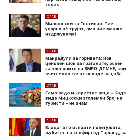
тепих
СТАВ
Милошески за Гостивар: Тие
упорно нѐ трујат, ама ние машки
издржуваме!
СТАВ
Макрадули за горивата: Нов
ценовен шок за граѓаните, освен
за членовите на ВМРО-ДПМНЕ, кои
очигледно точат некаде за џабе
СТАВ
Само вода и користат веце – Каде
виде Мицкоски зголемен број на
туристи – не знам
СТАВ
Владата го испрати побегуљата,
љубител на селфија од Тајланд, за