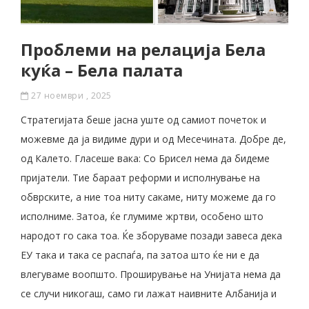
Проблеми на релација Бела
куќа – Бела палата
27 ноември , 2025
Стратегијата беше јасна уште од самиот почеток и
можевме да ја видиме дури и од Месечината. Добре де,
од Калето. Гласеше вака: Со Брисел нема да бидеме
пријатели. Тие бараат реформи и исполнување на
обврските, а ние тоа ниту сакаме, ниту можеме да го
исполниме. Затоа, ќе глумиме жртви, особено што
народот го сака тоа. Ќе зборуваме позади завеса дека
ЕУ така и така се распаѓа, па затоа што ќе ни е да
влегуваме воопшто. Проширување на Унијата нема да
се случи никогаш, само ги лажат наивните Албанија и