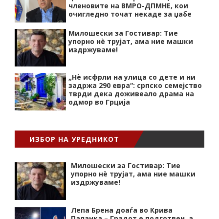
членовите на ВМРО-ДПМНЕ, кои
очигледно точат некаде за џабе
Милошески за Гостивар: Тие
упорно нѐ трујат, ама ние машки
издржуваме!
„Нѐ исфрли на улица со дете и ни
задржа 290 евра“: српско семејство
тврди дека доживеало драма на
одмор во Грција
ИЗБОР НА УРЕДНИКОТ
Милошески за Гостивар: Тие
упорно нѐ трујат, ама ние машки
издржуваме!
Лепа Брена доаѓа во Крива
Паланка – Градот е подготвен, а