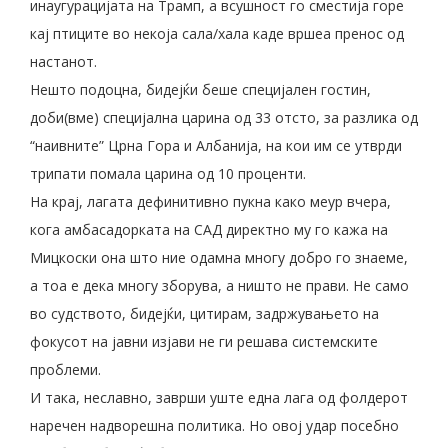
инаугурацијата на Трамп, а всушност го сместија горе
кај птиците во некоја сала/хала каде вршеа пренос од
настанот.
Нешто подоцна, бидејќи беше специјален гостин,
доби(вме) специјална царина од 33 отсто, за разлика од
“наивните” Црна Гора и Албанија, на кои им се утврди
трипати помала царина од 10 проценти.
На крај, лагата дефинитивно пукна како меур вчера,
кога амбасадорката на САД директно му го кажа на
Мицкоски она што ние одамна многу добро го знаеме,
а тоа е дека многу зборува, а ништо не прави. Не само
во судството, бидејќи, цитирам, задржувањето на
фокусот на јавни изјави не ги решава системските
проблеми.
И така, неславно, заврши уште една лага од фолдерот
наречен надворешна политика. Но овој удар посебно