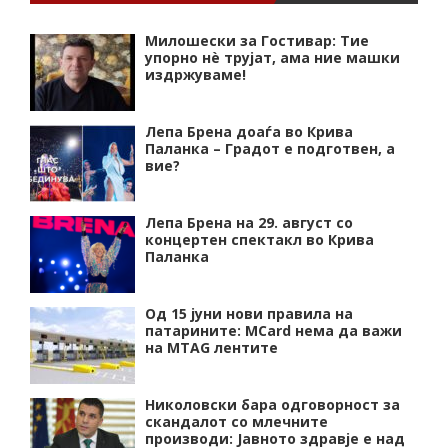
Милошески за Гостивар: Тие
упорно нѐ трујат, ама ние машки
издржуваме!
Лепа Брена доаѓа во Крива
Паланка – Градот е подготвен, а
вие?
Лепа Брена на 29. август со
концертен спектакл во Крива
Паланка
Од 15 јуни нови правила на
патарините: MCard нема да важи
на MTAG лентите
Николовски бара одговорност за
скандалот со млечните
производи: Јавното здравје е над