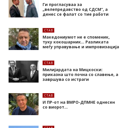
Ги прогласуваа за
„велепредавство од СДСМ“, а
денес се фалат со тие работи
СТАВ
Македониумот не е споменик,
туку кокошарник… Разликата
меѓу управување и импровизација
СТАВ
Милијардата на Мицкоски:
приказна што почна со славење, а
завршува со истраги
СТАВ
И ПР-от на ВМРО-ДПМНЕ однесен
со виорот…
СТАВ