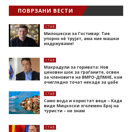
ПОВРЗАНИ ВЕСТИ
СТАВ
Милошески за Гостивар: Тие
упорно нѐ трујат, ама ние машки
издржуваме!
СТАВ
Макрадули за горивата: Нов
ценовен шок за граѓаните, освен
за членовите на ВМРО-ДПМНЕ, кои
очигледно точат некаде за џабе
СТАВ
Само вода и користат веце – Каде
виде Мицкоски зголемен број на
туристи – не знам
СТАВ