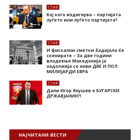
СТАВ
Кој кого издигнува – партијата
луѓето или луѓето партијата?
СТАВ
И фискални сметки бадијала ќе
скенирате – За две години
владеење Македонија ја
задолжија со нови ДВЕ И ПОЛ
МИЛИЈАРДИ ЕВРА
СТАВ
Дали Игор Янушев е БУГАРСКИ
ДРЖАВЈАНИН?!
НАЈЧИТАНИ ВЕСТИ