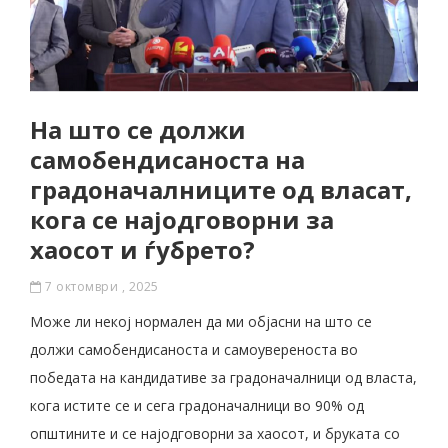
На што се должи
самобендисаноста на
градоначалниците од власат,
кога се најодговорни за
хаосот и ѓубрето?
7 октомври , 2025
Може ли некој нормален да ми објасни на што се
должи самобендисаноста и самоувереноста во
победата на кандидативе за градоначалници од власта,
кога истите се и сега градоначалници во 90% од
општините и се најодговорни за хаосот, и бруката со