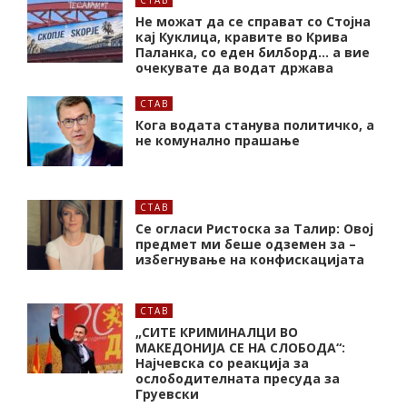
Не можат да се справат со Стојна
кај Куклица, кравите во Крива
Паланка, со еден билборд… а вие
очекувате да водат држава
СТАВ
Кога водата станува политичко, а
не комунално прашање
СТАВ
Се огласи Ристоска за Талир: Овој
предмет ми беше одземен за –
избегнување на конфискацијата
СТАВ
„СИТЕ КРИМИНАЛЦИ ВО
МАКЕДОНИЈА СЕ НА СЛОБОДА“:
Најчевска со реакција за
ослободителната пресуда за
Груевски