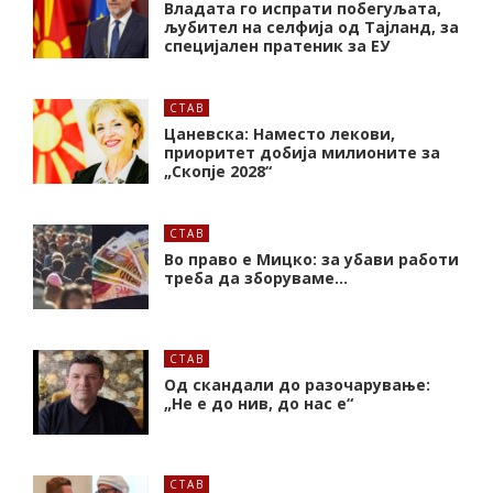
Владата го испрати побегуљата,
љубител на селфија од Тајланд, за
специјален пратеник за ЕУ
СТАВ
Цаневска: Наместо лекови,
приоритет добија милионите за
„Скопје 2028“
СТАВ
Во право е Мицко: за убави работи
треба да зборуваме…
СТАВ
Од скандали до разочарување:
„Не е до нив, до нас е“
СТАВ