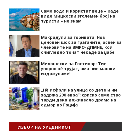
Само вода и користат веце – Каде
виде Мицкоски зголемен број на
туристи – не знам
Макрадули за горивата: Нов
ценовен шок за граѓаните, освен за
членовите на ВМРО-ДПМНЕ, кои
очигледно точат некаде за џабе
Милошески за Гостивар: Тие
упорно нѐ трујат, ама ние машки
издржуваме!
„Нѐ исфрли на улица со дете и ни
задржа 290 евра“: српско семејство
тврди дека доживеало драма на
одмор во Грција
ИЗБОР НА УРЕДНИКОТ