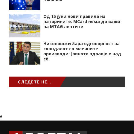
Од 15 јуни нови правила на
патарините: MCard нема да важи
на MTAG лентите
Николовски бара одговорност за
скандалот со млечните
производи: Јавното здравје е над
сѐ
СЛЕДЕТЕ НЕ…
e