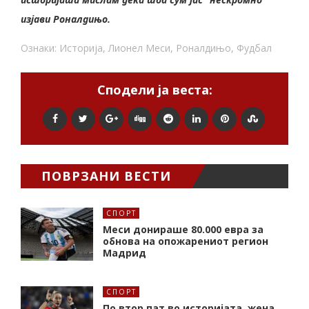
изјави Роналдињо.
Ознаки:
Историја
,
Лионел Меси
,
Роналдињо
,
Фудбал
Сподели ја веста:
ПОВРЗАНИ ВЕСТИ
СПОРТ
Меси донираше 80.000 евра за
обнова на опожарениот регион
Мадрид
СПОРТ
По втор пат во историјата, жена