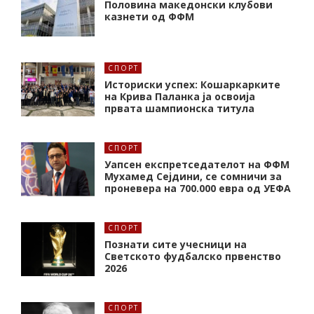
Половина македонски клубови
казнети од ФФМ
СПОРТ
Историски успех: Кошаркарките
на Крива Паланка ја освоија
првата шампионска титула
СПОРТ
Уапсен експретседателот на ФФМ
Мухамед Сејдини, се сомничи за
проневера на 700.000 евра од УЕФА
СПОРТ
Познати сите учесници на
Светското фудбалско првенство
2026
СПОРТ