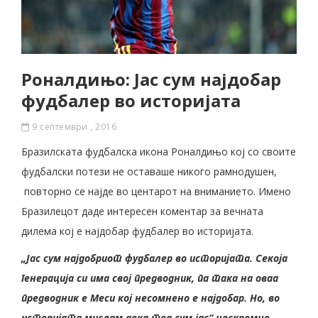
Роналдињо: Јас сум најдобар
фудбалер во историјата
9 септември , 2016
Бразилската фудбалска икона Роналдињо кој со своите
фудбалски потези не оставаше никого рамнодушен,
повторно се најде во центарот на вниманието. Имено
Бразилецот даде интересен коментар за вечната
дилема кој е најдобар фудбалер во историјата.
„Јас сум најдобриот фудбалер во историјата. Секоја
генерација си има свој предводник, па така на оваа
предводник е Меси кој несомнено е најдобар. Но, во
историјата мислам дека тоа сум јас“ нескромно