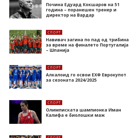
Почина Едуард Кокшаров на 51
година – поранешен тренер и
директор на Вардар
СПОРТ
Навивач загина по пад од трибина
за време на финалето Португалија
– Шпанија
СПОРТ
Алкалоид го освои ЕХФ Еврокупот
за сезоната 2024/2025
СПОРТ
Олимписката шампионка Иман
Калифa е биолошки маж
СПОРТ