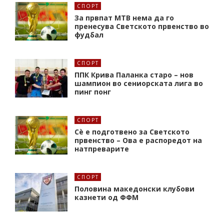
СПОРТ
За првпат МТВ нема да го
пренесува Светското првенство во
фудбал
СПОРТ
ППК Крива Паланка старо – нов
шампион во сениорската лига во
пинг понг
СПОРТ
Сè е подготвено за Светското
првенство – Ова е распоредот на
натпреварите
СПОРТ
Половина македонски клубови
казнети од ФФМ