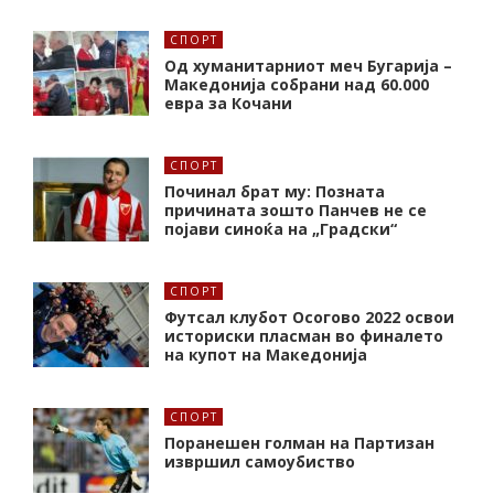
СПОРТ
Од хуманитарниот меч Бугарија –
Македонија собрани над 60.000
евра за Кочани
СПОРТ
Починал брат му: Позната
причината зошто Панчев не се
појави синоќа на „Градски“
СПОРТ
Футсал клубот Осогово 2022 освои
историски пласман во финалето
на купот на Македонија
СПОРТ
Поранешен голман на Партизан
извршил самоубиство