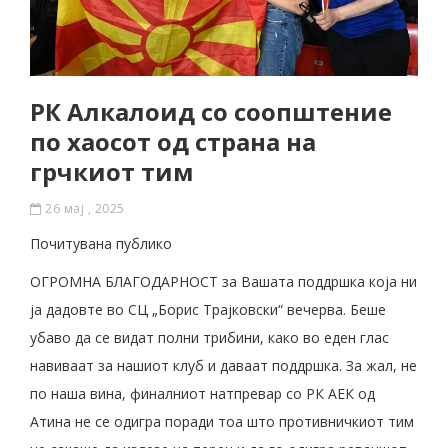
РК Алкалоид со соопштение
по хаосот од страна на
грчкиот тим
26 мај , 2025
Почитувана публико
ОГРОМНА БЛАГОДАРНОСТ за Вашата поддршка која ни
ја дадовте во СЦ „Борис Трајковски“ вечерва. Беше
убаво да се видат полни трибини, како во еден глас
навиваат за нашиот клуб и даваат поддршка. За жал, не
по наша вина, финалниот натпревар со РК АЕК од
Атина не се одигра поради тоа што противничкиот тим