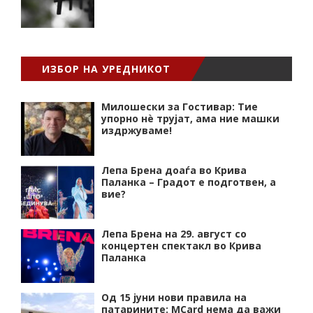
ИЗБОР НА УРЕДНИКОТ
Милошески за Гостивар: Тие
упорно нѐ трујат, ама ние машки
издржуваме!
Лепа Брена доаѓа во Крива
Паланка – Градот е подготвен, а
вие?
Лепа Брена на 29. август со
концертен спектакл во Крива
Паланка
Од 15 јуни нови правила на
патарините: MCard нема да важи