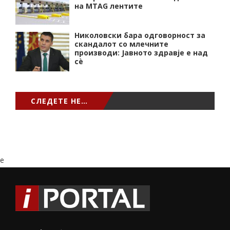
на MTAG лентите
Николовски бара одговорност за
скандалот со млечните
производи: Јавното здравје е над
сѐ
СЛЕДЕТЕ НЕ…
e