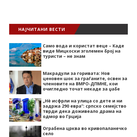
НАЈЧИТАНИ ВЕСТИ
Само вода и користат веце – Каде
виде Мицкоски зголемен број на
туристи – не знам
Макрадули за горивата: Нов
ценовен шок за граѓаните, освен за
членовите на ВМРО-ДПМНЕ, кои
очигледно точат некаде за џабе
„Нѐ исфрли на улица со дете и ни
задржа 290 евра“: српско семејство
тврди дека доживеало драма на
одмор во Грција
Ограбена црква во кривопаланечко
село