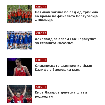
СПОРТ
Навивач загина по пад од трибина
за време на финалето Португалија
– Шпанија
СПОРТ
Алкалоид го освои ЕХФ Еврокупот
за сезоната 2024/2025
СПОРТ
Олимписката шампионка Иман
Калифa е биолошки маж
СПОРТ
Кире Лазаров денеска слави
роденден