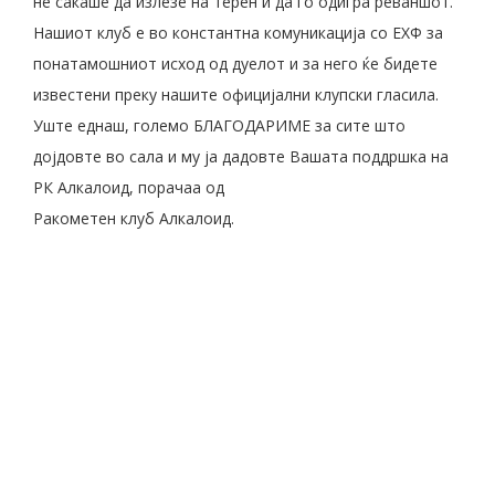
не сакаше да излезе на терен и да го одигра реваншот.
Нашиот клуб е во константна комуникација со ЕХФ за
понатамошниот исход од дуелот и за него ќе бидете
известени преку нашите официјални клупски гласила.
Уште еднаш, големо БЛАГОДАРИМЕ за сите што
дојдовте во сала и му ја дадовте Вашата поддршка на
РК Алкалоид, порачаа од
Ракометен клуб Алкалоид.