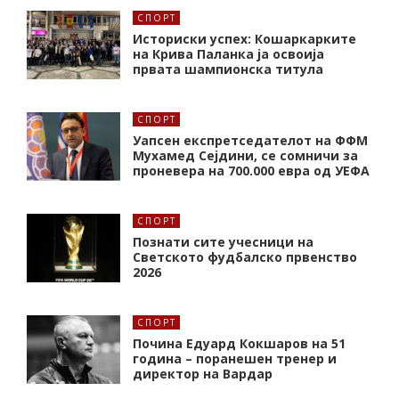
СПОРТ
Историски успех: Кошаркарките
на Крива Паланка ја освоија
првата шампионска титула
СПОРТ
Уапсен експретседателот на ФФМ
Мухамед Сејдини, се сомничи за
проневера на 700.000 евра од УЕФА
СПОРТ
Познати сите учесници на
Светското фудбалско првенство
2026
СПОРТ
Почина Едуард Кокшаров на 51
година – поранешен тренер и
директор на Вардар