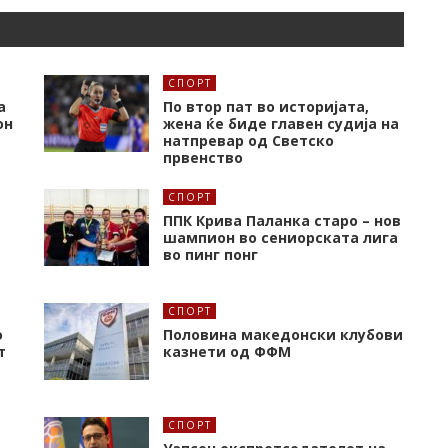
СПОРТ
а
По втор пат во историјата,
он
жена ќе биде главен судија на
натпревар од Светско
првенство
СПОРТ
ППК Крива Паланка старо – нов
шампион во сениорската лига
во пинг понг
СПОРТ
о
Половина македонски клубови
т
казнети од ФФМ
СПОРТ