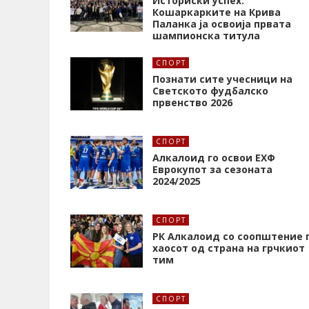
Историски успех:
Кошаркарките на Крива
Паланка ја освоија првата
шампионска титула
СПОРТ
Познати сите учесници на
Светското фудбалско
првенство 2026
СПОРТ
Алкалоид го освои ЕХФ
Еврокупот за сезоната
2024/2025
СПОРТ
РК Алкалоид со соопштение 
хаосот од страна на грчкиот
тим
СПОРТ