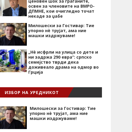
ценовен шок за граѓаните,
освен за членовите на ВМРО-
ДПМНЕ, кои очигледно точат
некаде за џабе
Милошески за Гостивар: Тие
упорно нѐ трујат, ама ние
машки издржуваме!
„Нѐ исфрли на улица со дете и
ни задржа 290 евра“: српско
семејство тврди дека
доживеало драма на одмор во
Грција
ИЗБОР НА УРЕДНИКОТ
Милошески за Гостивар: Тие
упорно нѐ трујат, ама ние
машки издржуваме!