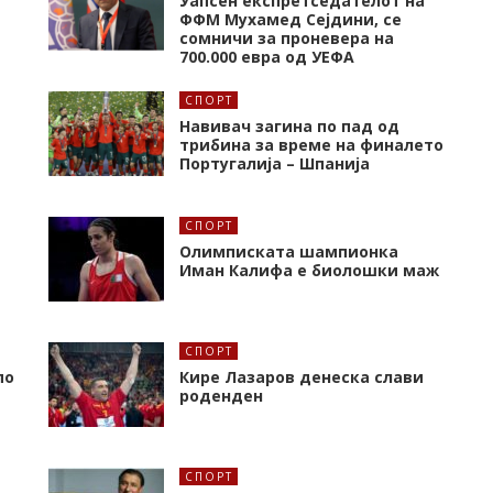
Уапсен експретседателот на
ФФМ Мухамед Сејдини, се
сомничи за проневера на
700.000 евра од УЕФА
СПОРТ
Навивач загина по пад од
трибина за време на финалето
Португалија – Шпанија
СПОРТ
Олимписката шампионка
Иман Калифa е биолошки маж
СПОРТ
по
Кире Лазаров денеска слави
роденден
СПОРТ