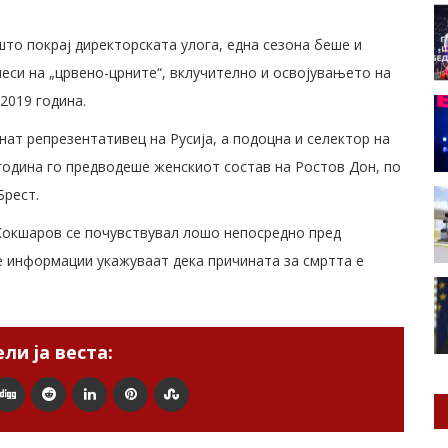
што покрај директорската улога, една сезона беше и
песи на „црвено-црните“, вклучително и освојувањето на
2019 година.
ат репрезентативец на Русија, а подоцна и селектор на
година го предводеше женскиот состав на Ростов Дон, по
Брест.
Кокшаров се почувствувал лошо непосредно пред
е информации укажуваат дека причината за смртта е
ли ја веста: