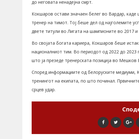
до неговата ненадејна смрт.
Кокшаров остави значаен белег во Вардар, каде 
тренер на тимот. Тој беше дел од најголемите ус
двете титули во Лигата на шампионите во 2017 и 
Во својата богата кариера, Кокшаров беше истакн
националниот тим. Во периодот од 2022 до 2023 
што ја презеде тренерската позиција во Мешков 
Според информациите од белоруските медиуми, 
тренингот на екипата, по што починал. Првичнит
срцев удар.
Споде