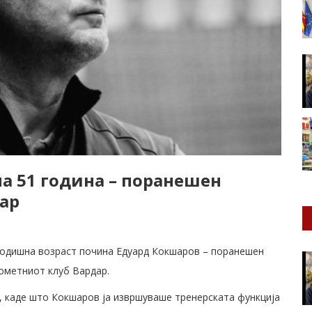
а 51 година – поранешен
дар
-годишна возраст почина Едуард Кокшаров – поранешен
ометниот клуб Вардар.
 каде што Кокшаров ја извршуваше тренерската функција