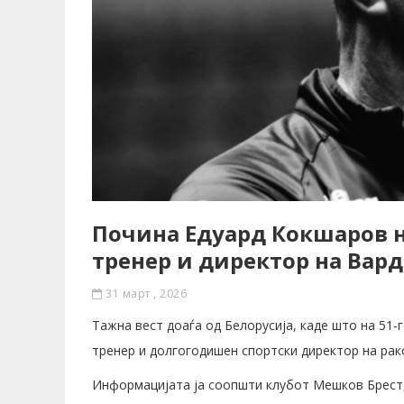
Почина Едуард Кокшаров н
тренер и директор на Вар
31 март , 2026
Тажна вест доаѓа од Белорусија, каде што на 51
тренер и долгогодишен спортски директор на рак
Информацијата ја соопшти клубот Мешков Брест,