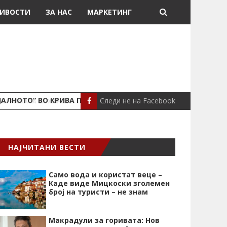
ИВОСТИ
ЗА НАС
МАРКЕТИНГ
Следи не на Facebook
ЈАЛНОТО“ ВО КРИВА ПАЛАНКА
ПОЖАР ВО СТАН
ЛОКАЛНО
НАЈЧИТАНИ ВЕСТИ
Само вода и користат веце –
Каде виде Мицкоски зголемен
број на туристи – не знам
Макрадули за горивата: Нов