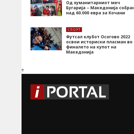
Од хуманитарниот меч
Бугарија – Македонија собра
над 60.000 евра за Кочани
СПОРТ
Футсал клубот Осогово 2022
освои историски пласман во
финалето на купот на
Македонија
e