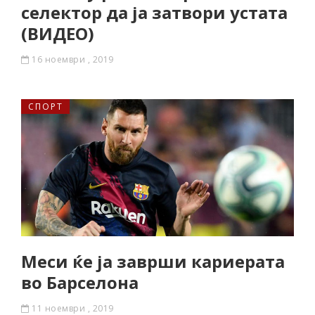
селектор да ја затвори устата
(ВИДЕО)
16 ноември , 2019
СПОРТ
Меси ќе ја заврши кариерата
во Барселона
11 ноември , 2019