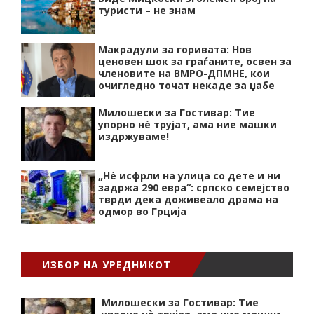
туристи – не знам
Макрадули за горивата: Нов
ценовен шок за граѓаните, освен за
членовите на ВМРО-ДПМНЕ, кои
очигледно точат некаде за џабе
Милошески за Гостивар: Тие
упорно нѐ трујат, ама ние машки
издржуваме!
„Нѐ исфрли на улица со дете и ни
задржа 290 евра“: српско семејство
тврди дека доживеало драма на
одмор во Грција
ИЗБОР НА УРЕДНИКОТ
Милошески за Гостивар: Тие