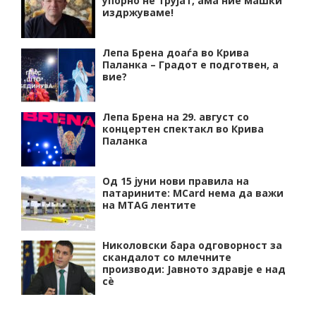
упорно нѐ трујат, ама ние машки
издржуваме!
Лепа Брена доаѓа во Крива
Паланка – Градот е подготвен, а
вие?
Лепа Брена на 29. август со
концертен спектакл во Крива
Паланка
Од 15 јуни нови правила на
патарините: MCard нема да важи
на MTAG лентите
Николовски бара одговорност за
скандалот со млечните
производи: Јавното здравје е над
сѐ