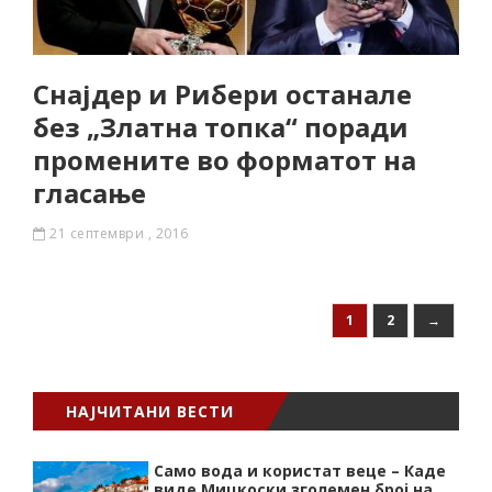
Снајдер и Рибери останале
без „Златна топка“ поради
промените во форматот на
гласање
21 септември , 2016
1
2
→
НАЈЧИТАНИ ВЕСТИ
Само вода и користат веце – Каде
виде Мицкоски зголемен број на