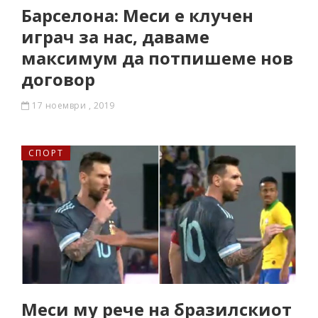
Барселона: Меси е клучен
играч за нас, даваме
максимум да потпишеме нов
договор
17 ноември , 2019
СПОРТ
Меси му рече на бразилскиот