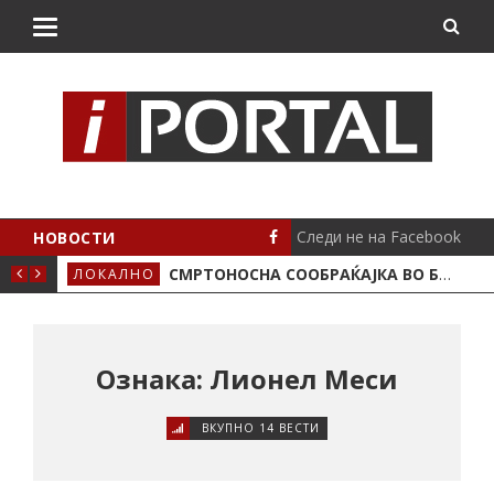
Следи не на Facebook
НОВОСТИ
ИМА ПОЛОЖЕНО
СМРТОНОСНА СООБРАЌАЈКА ВО БУТЕЛ, ЖИВОТОТ ГО ЗАГУБИ 19-ГОДИШЕН МОТОЦИКЛИСТ
ЛОКАЛНО
СЦЕ
Ознака: Лионел Меси
ВКУПНО 14 ВЕСТИ