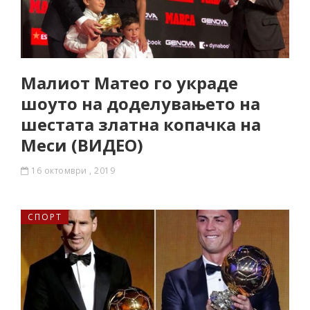
Малиот Матео го украде
шоуто на доделувањето на
шестата златна копачка на
Меси (ВИДЕО)
16 октомври , 2019
СПОРТ