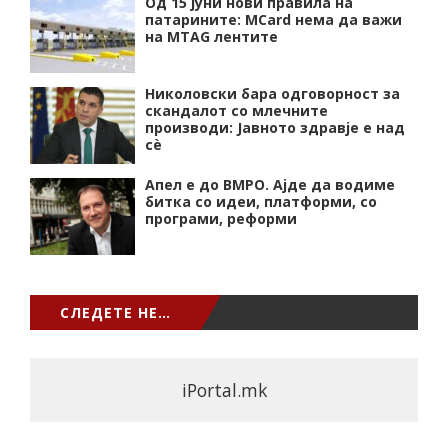
Од 15 јуни нови правила на
патарините: MCard нема да важи
на MTAG лентите
Николовски бара одговорност за
скандалот со млечните
производи: Јавното здравје е над
сѐ
Апел е до ВМРО. Ајде да водиме
битка со идеи, платформи, со
програми, реформи
СЛЕДЕТЕ НЕ…
iPortal.mk