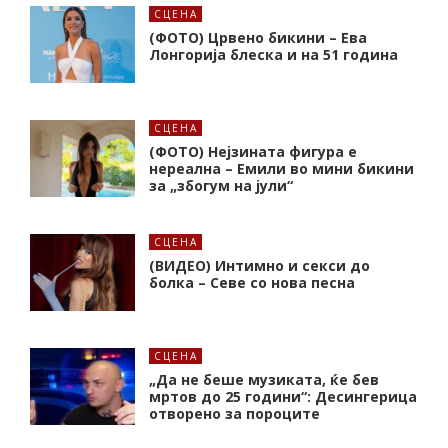
СЦЕНА
(ФОТО) Црвено бикини – Ева
Лонгорија блеска и на 51 година
СЦЕНА
(ФОТО) Нејзината фигура е
нереална – Емили во мини бикини
за „збогум на јули“
СЦЕНА
(ВИДЕО) Интимно и секси до
болка – Севе со нова песна
СЦЕНА
„Да не беше музиката, ќе бев
мртов до 25 години“: Десингерица
отворено за пороците