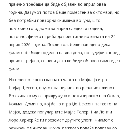
првично требаше да биде објавен во април оваа
година. Датумот потоа беше поместен за октомври, но
беа потребни повторни снимања во јуни, што
повторно го одложи за април следната година,
поточно, филмот треба да пристигне во кината на 24
април 2026 година. После тоа, беше наведено дека
филмот ќе биде поделен на два дела, но судејќи според
првиот трејлер, се чини дека ќе биде објавен само еден
филм.
Интересно е што главната улога на Мајкл ја игра
Џафар Џексон, внукот на пејачот во реалниот живот.
Во екипата му се придружува и номинираниот за Оскар,
Колман Доминго, кој ќе го игра Џо Џексон, таткото на
Мајкл, додека популарните Мајлс Телер, Ниа Лонг и
Лора Хариер ќе ги преземат другите улоги. Филмот е
режиран од Антоан Фукуа, режисер повеќе поврзан со