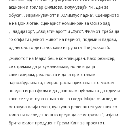
акциони и трилер филмови, вклучувајќи ги „Ден за
обука“, „Израмнувачот“ и „Олимпус падна“. Сценариото
е на Џон Логан, сценарист номиниран за Оскар зад
„Гладијатор“, „Авијатичарот“ и „Хуго“. Филмот треба да
го опфати целиот живот на пејачот, подеми и падови,
од неговото детство, како и групата The Jackson 5.
„Животот на Мајкл беше комплициран. Како режисер,
се стремам да ја хуманизирам, но не и да ја
санитизирам, реалноста и да ја претставам
највозбудливата, непристрасна приказна што можам
во еден игран филм и да дозволам публиката да одлучи
како се чувствува откако ќе го гледа. Мајкл очигледно
останува влијателен, културно релевантен уметник со
живот и наследство што вреди да се истражат“, изјави
британскиот продуцент Греам Кинг за проектот,