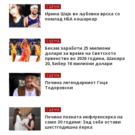
СЦЕНА
Ирина Шајк во љубовна врска со
помлад НБА кошаркар
СЦЕНА
Бекам заработи 25 милиони
долари за време на Светското
првенство во 2026 година, Шакира
20, Бибер 16 милиони долари
СЦЕНА
Почина легендарниот Гоце
Тодоровски
СЦЕНА
Почина позната инфлуенсерка на
само 30 години: Зад себе остави
шестгодишна ќерка