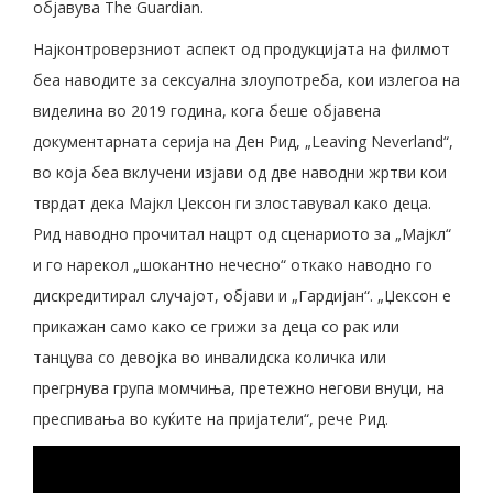
објавува The Guardian.
Најконтроверзниот аспект од продукцијата на филмот
беа наводите за сексуална злоупотреба, кои излегоа на
виделина во 2019 година, кога беше објавена
документарната серија на Ден Рид, „Leaving Neverland“,
во која беа вклучени изјави од две наводни жртви кои
тврдат дека Мајкл Џексон ги злоставувал како деца.
Рид наводно прочитал нацрт од сценариото за „Мајкл“
и го нарекол „шокантно нечесно“ откако наводно го
дискредитирал случајот, објави и „Гардијан“. „Џексон е
прикажан само како се грижи за деца со рак или
танцува со девојка во инвалидска количка или
прегрнува група момчиња, претежно негови внуци, на
преспивања во куќите на пријатели“, рече Рид.