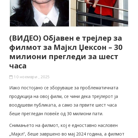
(ВИДЕО) Објавен е трејлер за
филмот за Мајкл Џексон – 30
милиони прегледи за шест
часа
10 ноември , 2025
Иако постојано се зборуваше за проблематичната
продукција на овој филм, се чини дека трејлерот ја
воодушеви публиката, а само за првите шест часа
беше прегледан повеќе од 30 милиони пати.
Снимањето на филмот, кој е едноставно насловен
„Мајкл“, беше завршено во мај 2024 година, а филмот