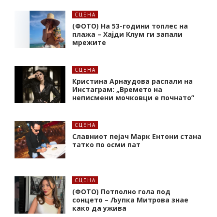
СЦЕНА
(ФОТО) На 53-години топлес на
плажа – Хајди Клум ги запали
мрежите
СЦЕНА
Кристина Арнаудова распали на
Инстаграм: „Времето на
неписмени мочковци е почнато”
СЦЕНА
Славниот пејач Марк Ентони стана
татко по осми пат
СЦЕНА
(ФОТО) Потполно гола под
сонцето – Љупка Митрова знае
како да ужива