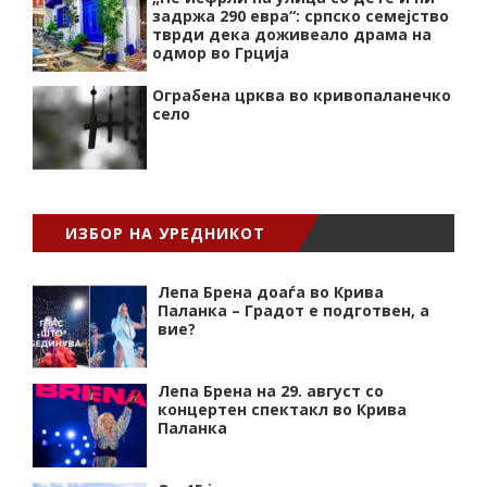
задржа 290 евра“: српско семејство
тврди дека доживеало драма на
одмор во Грција
Ограбена црква во кривопаланечко
село
ИЗБОР НА УРЕДНИКОТ
Лепа Брена доаѓа во Крива
Паланка – Градот е подготвен, а
вие?
Лепа Брена на 29. август со
концертен спектакл во Крива
Паланка