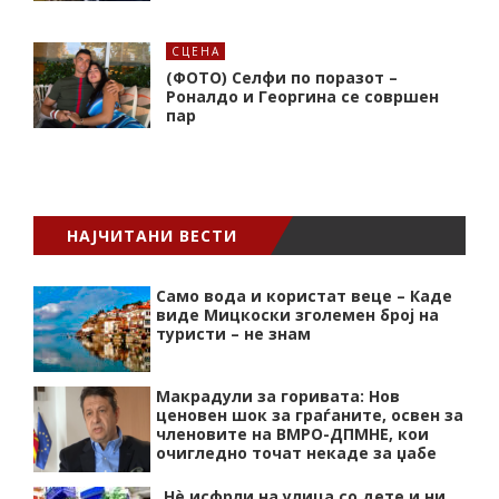
СЦЕНА
(ФОТО) Селфи по поразот –
Роналдо и Георгина се совршен
пар
НАЈЧИТАНИ ВЕСТИ
Само вода и користат веце – Каде
виде Мицкоски зголемен број на
туристи – не знам
Макрадули за горивата: Нов
ценовен шок за граѓаните, освен за
членовите на ВМРО-ДПМНЕ, кои
очигледно точат некаде за џабе
„Нѐ исфрли на улица со дете и ни