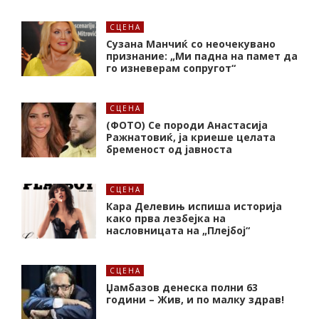
СЦЕНА
Сузана Манчиќ со неочекувано
признание: „Ми падна на памет да
го изневерам сопругот“
СЦЕНА
(ФОТО) Се породи Анастасија
Ражнатовиќ, ја криеше целата
бременост од јавноста
СЦЕНА
Кара Делевињ испиша историја
како прва лезбејка на
насловницата на „Плејбој“
СЦЕНА
Џамбазов денеска полни 63
години – Жив, и по малку здрав!