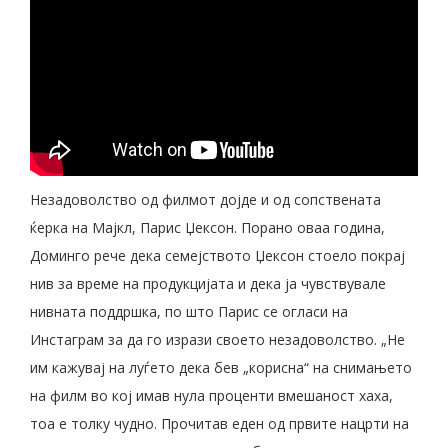
Незадоволство од филмот дојде и од сопствената
ќерка на Мајкл, Парис Џексон. Порано оваа година,
Доминго рече дека семејството Џексон стоело покрај
нив за време на продукцијата и дека ја чувствувале
нивната поддршка, по што Парис се огласи на
Инстаграм за да го изрази своето незадоволство. „Не
им кажувај на луѓето дека бев „корисна“ на снимањето
на филм во кој имав нула проценти вмешаност хаха,
тоа е толку чудно. Прочитав еден од првите нацрти на