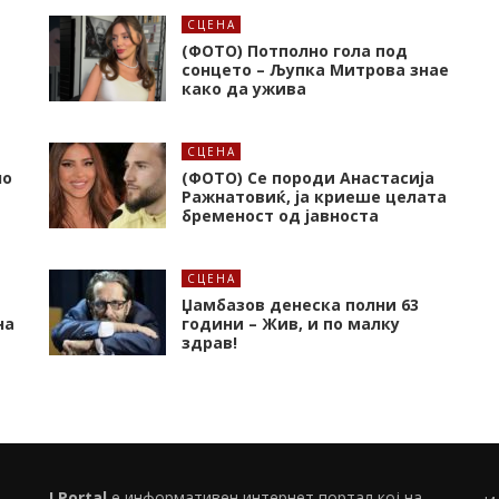
СЦЕНА
(ФОТО) Потполно гола под
сонцето – Љупка Митрова знае
како да ужива
СЦЕНА
но
(ФОТО) Се породи Анастасија
Ражнатовиќ, ја криеше целата
бременост од јавноста
СЦЕНА
Џамбазов денеска полни 63
на
години – Жив, и по малку
здрав!
I Portal
е информативен интернет портал кој на