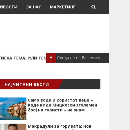
ИВОСТИ
ЗА НАС
МАРКЕТИНГ
Следи не на Facebook
ТЕМА, ИЛИ ТЕМА ЗА ПОД ТЕПИХ
НОВИ УСЛОВИ ЗА СТ
СВЕТ
НАЈЧИТАНИ ВЕСТИ
Само вода и користат веце –
Каде виде Мицкоски зголемен
број на туристи – не знам
Макрадули за горивата: Нов