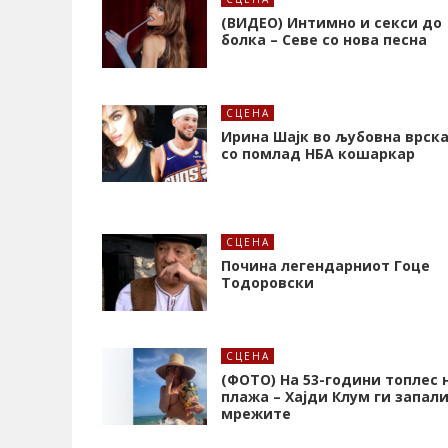
(ВИДЕО) Интимно и секси до
болка – Севе со нова песна
СЦЕНА
Ирина Шајк во љубовна врск
со помлад НБА кошаркар
СЦЕНА
Почина легендарниот Гоце
Тодоровски
СЦЕНА
(ФОТО) На 53-години топлес 
плажа – Хајди Клум ги запал
мрежите