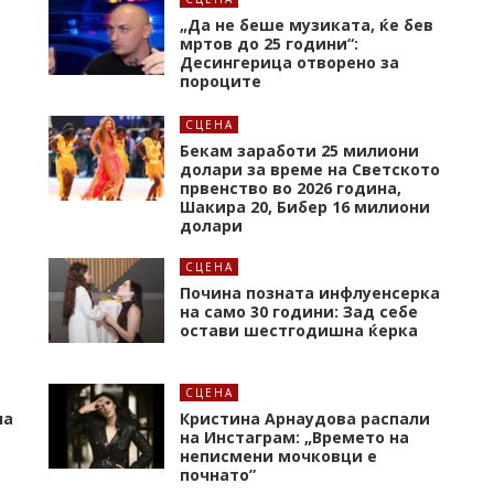
„Да не беше музиката, ќе бев
мртов до 25 години“:
Десингерица отворено за
пороците
СЦЕНА
а
Бекам заработи 25 милиони
долари за време на Светското
првенство во 2026 година,
Шакира 20, Бибер 16 милиони
долари
СЦЕНА
Почина позната инфлуенсерка
на само 30 години: Зад себе
остави шестгодишна ќерка
СЦЕНА
на
Кристина Арнаудова распали
и
на Инстаграм: „Времето на
неписмени мочковци е
почнато”