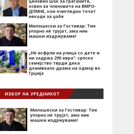
ценовен шок за граѓаните,
освен за членовите на ВМРО-
ДПМНЕ, кои очигледно точат
некаде за џабе
Милошески за Гостивар: Тие
упорно нѐ трујат, ама ние
машки издржуваме!
„Нѐ исфрли на улица со дете и
ни задржа 290 евра“: српско
семејство тврди дека
доживеало драма на одмор во
Грција
ИЗБОР НА УРЕДНИКОТ
Милошески за Гостивар: Тие
упорно нѐ трујат, ама ние
машки издржуваме!