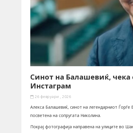
Синот на Балашевиќ, чека 
Инстаграм
26 февруари , 2026
Алекса Балашевиќ, синот на легендарниот Ѓорѓе 
посветена на сопругата Николина.
Покрај фотографија направена на улиците во Шанг