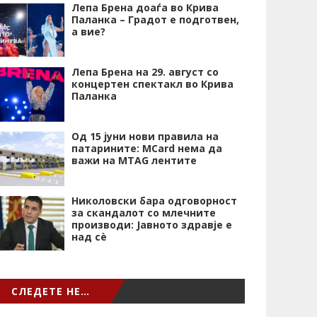
Лепа Брена доаѓа во Крива
Паланка – Градот е подготвен,
а вие?
Лепа Брена на 29. август со
концертен спектакл во Крива
Паланка
Од 15 јуни нови правила на
патарините: MCard нема да
важи на MTAG лентите
Николовски бара одговорност
за скандалот со млечните
производи: Јавното здравје е
над сѐ
СЛЕДЕТЕ НЕ…