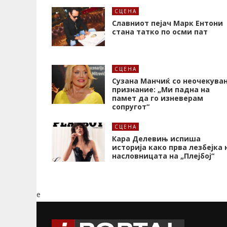
СЦЕНА
Славниот пејач Марк Ентони
стана татко по осми пат
СЦЕНА
Сузана Манчиќ со неочекува
признание: „Ми падна на
памет да го изневерам
сопругот“
СЦЕНА
Кара Делевињ испиша
историја како прва лезбејка 
насловницата на „Плејбој“
e