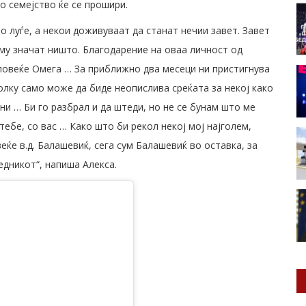
о семејство ќе се прошири.
о луѓе, а некои доживуваат да станат нечии завет. Завет
 му значат ништо. Благодарение на оваа личност од
повеќе Омега … За приближно два месеци ни пристигнува
олку само може да биде неопислива среќата за некој како
ни … Би го разбрал и да штеди, но не се бунам што ме
ебе, со вас … Како што би рекол некој мој најголем,
веќе в.д. Балашевиќ, сега сум Балашевиќ во оставка, за
едникот“, напиша Алекса.