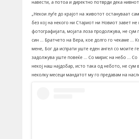
навести, а потоа и директно потврди дека нивнот
„Некои луѓе до крајот на животот остануваат сам
без кој на некого ни Стариот ни Новиот завет не
фотографијата, мојата лоза продолжува, не сум 
син … Братчето на Вера, кое долго го чекаме … К
мене, Бог да испрати уште еден ангел со моите ге
задолжува уште повеќе … Со мирис на небо … Со т
некој наш најдобар, исто така од небото, не сум 
неколку месеци мандатот му го предавам на насл