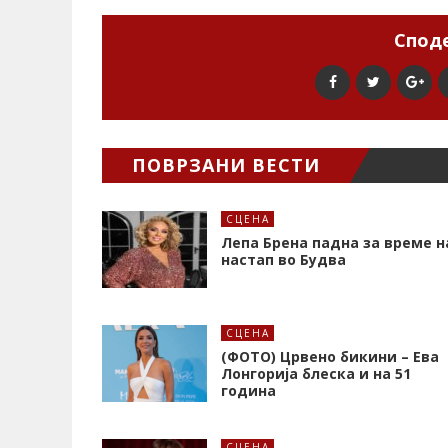
Споде
ПОВРЗАНИ ВЕСТИ
СЦЕНА
Лепа Брена падна за време н
настап во Будва
СЦЕНА
(ФОТО) Црвено бикини – Ева
Лонгорија блеска и на 51
година
СЦЕНА