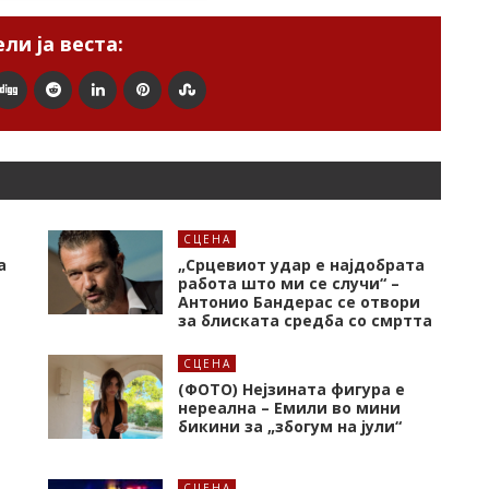
ли ја веста:
СЦЕНА
а
„Срцевиот удар е најдобрата
работа што ми се случи“ –
Антонио Бандерас се отвори
за блиската средба со смртта
СЦЕНА
(ФОТО) Нејзината фигура е
нереална – Емили во мини
бикини за „збогум на јули“
СЦЕНА