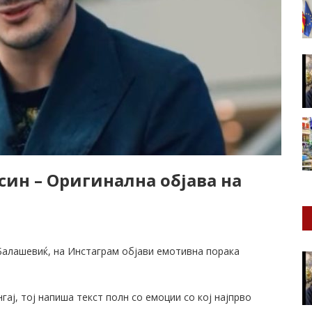
син – Оригинална објава на
Балашевиќ, на Инстаграм објави емотивна порака
ај, тој напиша текст полн со емоции со кој најпрво