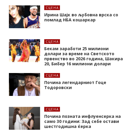
СЦЕНА
Ирина Шајк во љубовна врска со
помлад НБА кошаркар
СЦЕНА
Бекам заработи 25 милиони
долари за време на Светското
првенство во 2026 година, Шакира
20, Бибер 16 милиони долари
СЦЕНА
Почина легендарниот Гоце
Тодоровски
СЦЕНА
Почина позната инфлуенсерка на
само 30 години: Зад себе остави
шестгодишна ќерка