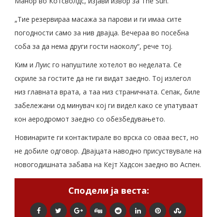
Манор во Котсволдс, изјави извор за The Sun.
„Тие резервираа масажа за парови и ги имаа сите
погодности само за нив двајца. Вечераа во посебна
соба за да нема други гости наоколу“, рече тој.
Ким и Луис го напуштиле хотелот во неделата. Се
скриле за гостите да не ги видат заедно. Тој излегол
низ главната врата, а таа низ страничната. Сепак, биле
забележани од минувач кој ги видел како се упатуваат
кон аеродромот заедно со обезбедувањето.
Новинарите ги контактирале во врска со оваа вест, но
не добиле одговор. Двајцата наводно присуствувале на
новогодишната забава на Кејт Хадсон заедно во Аспен.
Сподели ја веста: