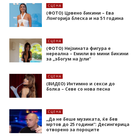
СЦЕНА
(ФОТО) Црвено бикини – Ева
Лонгорија блеска и на 51 година
СЦЕНА
(ФОТО) Нејзината фигура е
нереална – Емили во мини бикини
за „збогум на јули“
СЦЕНА
(ВИДЕО) Интимно и секси до
болка – Севе со нова песна
СЦЕНА
„Да не беше музиката, ќе бев
мртов до 25 години“: Десингерица
отворено за пороците