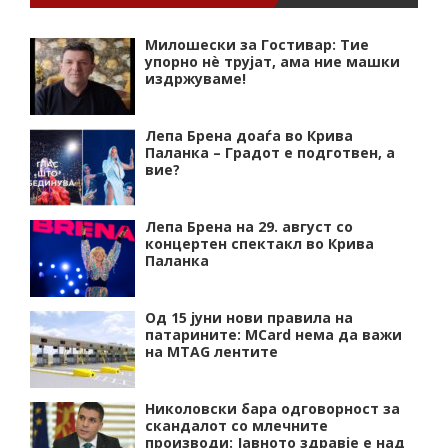
Милошески за Гостивар: Тие
упорно нѐ трујат, ама ние машки
издржуваме!
Лепа Брена доаѓа во Крива
Паланка – Градот е подготвен, а
вие?
Лепа Брена на 29. август со
концертен спектакл во Крива
Паланка
Од 15 јуни нови правила на
патарините: MCard нема да важи
на MTAG лентите
Николовски бара одговорност за
скандалот со млечните
производи: Јавното здравје е над