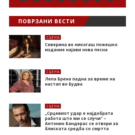
ПОВРЗАНИ ВЕСТИ
СЦЕНА
Северина во никогаш пожешко
издание најави нова песна
СЦЕНА
Лепа Брена падна за време на
настап во Будва
СЦЕНА
„Срцевиот удар е најдобрата
работа што ми се случи“ –
Антонио Бандерас се отвори за
блиската средба со смртта