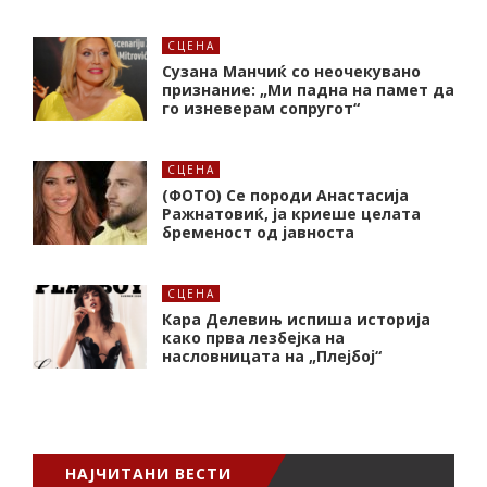
СЦЕНА
Сузана Манчиќ со неочекувано
признание: „Ми падна на памет да
го изневерам сопругот“
СЦЕНА
(ФОТО) Се породи Анастасија
Ражнатовиќ, ја криеше целата
бременост од јавноста
СЦЕНА
Кара Делевињ испиша историја
како прва лезбејка на
насловницата на „Плејбој“
НАЈЧИТАНИ ВЕСТИ