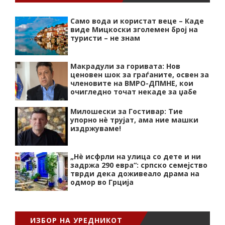
Само вода и користат веце – Каде
виде Мицкоски зголемен број на
туристи – не знам
Макрадули за горивата: Нов
ценовен шок за граѓаните, освен за
членовите на ВМРО-ДПМНЕ, кои
очигледно точат некаде за џабе
Милошески за Гостивар: Тие
упорно нѐ трујат, ама ние машки
издржуваме!
„Нѐ исфрли на улица со дете и ни
задржа 290 евра“: српско семејство
тврди дека доживеало драма на
одмор во Грција
ИЗБОР НА УРЕДНИКОТ