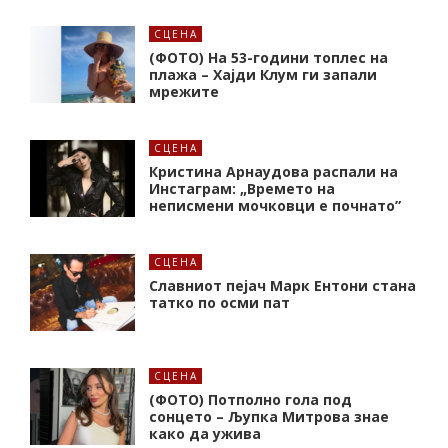
СЦЕНА
(ФОТО) На 53-години топлес на
плажа – Хајди Клум ги запали
мрежите
СЦЕНА
Кристина Арнаудова распали на
Инстаграм: „Времето на
неписмени мочковци е почнато”
СЦЕНА
Славниот пејач Марк Ентони стана
татко по осми пат
СЦЕНА
(ФОТО) Потполно гола под
сонцето – Љупка Митрова знае
како да ужива