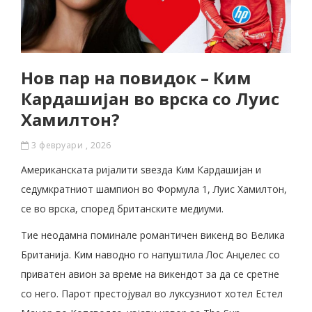
Нов пар на повидок – Ким
Кардашијан во врска со Луис
Хамилтон?
3 февруари , 2026
Американската ријалити ѕвезда Ким Кардашијан и
седумкратниот шампион во Формула 1, Луис Хамилтон,
се во врска, според британските медиуми.
Тие неодамна поминале романтичен викенд во Велика
Британија. Ким наводно го напуштила Лос Анџелес со
приватен авион за време на викендот за да се сретне
со него. Парот престојувал во луксузниот хотел Естел