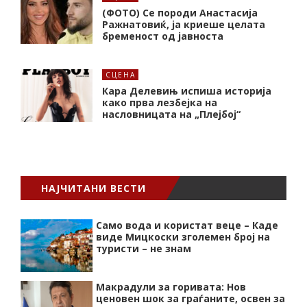
(ФОТО) Се породи Анастасија
Ражнатовиќ, ја криеше целата
бременост од јавноста
СЦЕНА
Кара Делевињ испиша историја
како прва лезбејка на
насловницата на „Плејбој“
НАЈЧИТАНИ ВЕСТИ
Само вода и користат веце – Каде
виде Мицкоски зголемен број на
туристи – не знам
Макрадули за горивата: Нов
ценовен шок за граѓаните, освен за