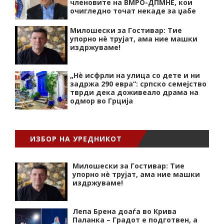
членовите на ВМРО-ДПМНЕ, кои
очигледно точат некаде за џабе
Милошески за Гостивар: Тие
упорно нѐ трујат, ама ние машки
издржуваме!
„Нѐ исфрли на улица со дете и ни
задржа 290 евра“: српско семејство
тврди дека доживеало драма на
одмор во Грција
ИЗБОР НА УРЕДНИКОТ
Милошески за Гостивар: Тие
упорно нѐ трујат, ама ние машки
издржуваме!
Лепа Брена доаѓа во Крива
Паланка – Градот е подготвен, а