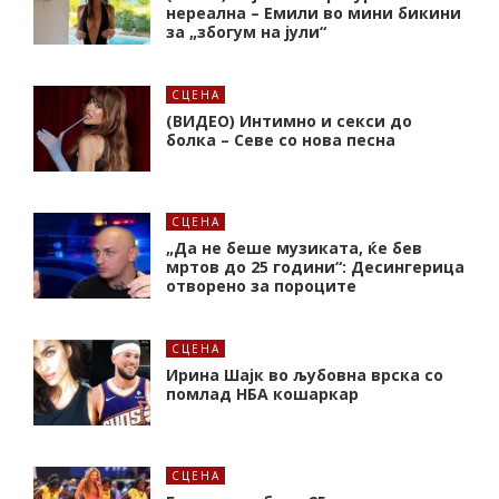
нереална – Емили во мини бикини
за „збогум на јули“
СЦЕНА
(ВИДЕО) Интимно и секси до
болка – Севе со нова песна
СЦЕНА
„Да не беше музиката, ќе бев
мртов до 25 години“: Десингерица
отворено за пороците
СЦЕНА
Ирина Шајк во љубовна врска со
помлад НБА кошаркар
СЦЕНА