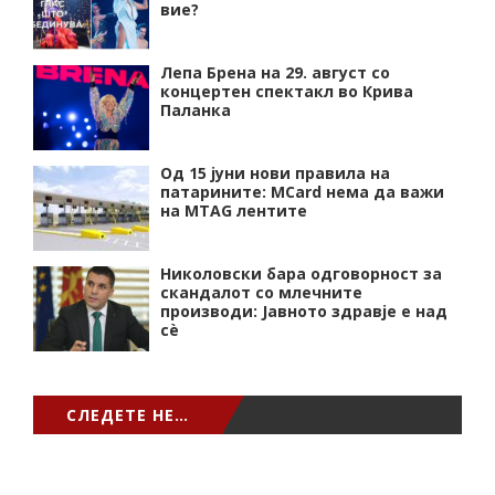
вие?
Лепа Брена на 29. август со
концертен спектакл во Крива
Паланка
Од 15 јуни нови правила на
патарините: MCard нема да важи
на MTAG лентите
Николовски бара одговорност за
скандалот со млечните
производи: Јавното здравје е над
сѐ
СЛЕДЕТЕ НЕ…