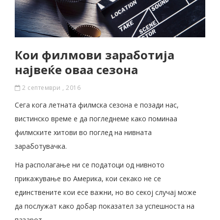
Кои филмови заработија
највеќе оваа сезона
2 септември , 2016
Сега кога летната филмска сезона е позади нас,
вистинско време е да погледнеме како поминаа
филмските хитови во поглед на нивната
заработувачка.
На располагање ни се податоци од нивното
прикажување во Америка, кои секако не се
единствените кои есе важни, но во секој случај може
да послужат како добар показател за успешноста на
пазарот.