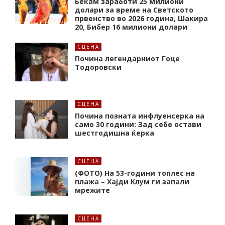
Бекам заработи 25 милиони
долари за време на Светското
првенство во 2026 година, Шакира
20, Бибер 16 милиони долари
СЦЕНА
Почина легендарниот Гоце
Тодоровски
СЦЕНА
Почина позната инфлуенсерка на
само 30 години: Зад себе остави
шестгодишна ќерка
СЦЕНА
(ФОТО) На 53-години топлес на
плажа – Хајди Клум ги запали
мрежите
СЦЕНА