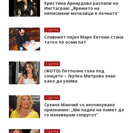
Кристина Арнаудова распали на
Инстаграм: „Времето на
неписмени мочковци е почнато”
СЦЕНА
Славниот пејач Марк Ентони стана
татко по осми пат
СЦЕНА
(ФОТО) Потполно гола под
сонцето – Љупка Митрова знае
како да ужива
СЦЕНА
Сузана Манчиќ со неочекувано
признание: „Ми падна на памет да
го изневерам сопругот“
СЦЕНА