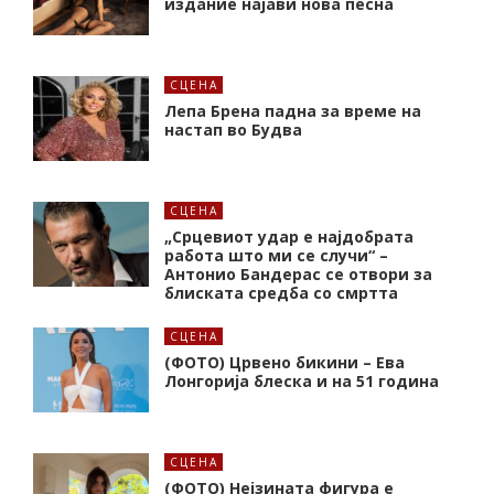
издание најави нова песна
СЦЕНА
Лепа Брена падна за време на
настап во Будва
СЦЕНА
„Срцевиот удар е најдобрата
работа што ми се случи“ –
Антонио Бандерас се отвори за
блиската средба со смртта
СЦЕНА
(ФОТО) Црвено бикини – Ева
Лонгорија блеска и на 51 година
СЦЕНА
(ФОТО) Нејзината фигура е