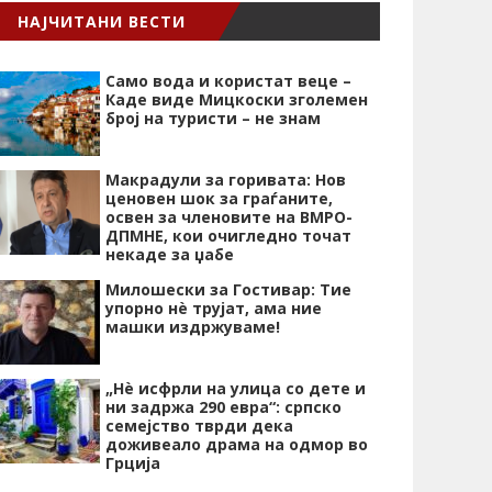
НАЈЧИТАНИ ВЕСТИ
Само вода и користат веце –
Каде виде Мицкоски зголемен
број на туристи – не знам
Макрадули за горивата: Нов
ценовен шок за граѓаните,
освен за членовите на ВМРО-
ДПМНЕ, кои очигледно точат
некаде за џабе
Милошески за Гостивар: Тие
упорно нѐ трујат, ама ние
машки издржуваме!
„Нѐ исфрли на улица со дете и
ни задржа 290 евра“: српско
семејство тврди дека
доживеало драма на одмор во
Грција