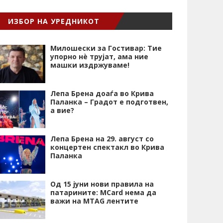
ИЗБОР НА УРЕДНИКОТ
Милошески за Гостивар: Тие
упорно нѐ трујат, ама ние
машки издржуваме!
Лепа Брена доаѓа во Крива
Паланка – Градот е подготвен,
а вие?
Лепа Брена на 29. август со
концертен спектакл во Крива
Паланка
Од 15 јуни нови правила на
патарините: MCard нема да
важи на MTAG лентите