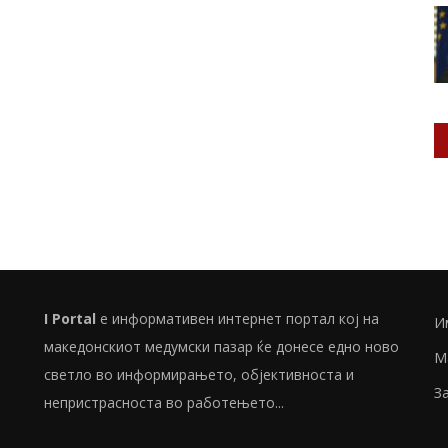
I Portal
е информативен интернет портал кој на
И
македонскиот медумски пазар ќе донесе едно ново
М
светло во информирањето, објективноста и
З
непристрасноста во работењето...