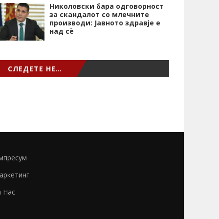
Николовски бара одговорност
за скандалот со млечните
производи: Јавното здравје е
над сѐ
СЛЕДЕТЕ НЕ…
мпресум
аркетинг
а Нас