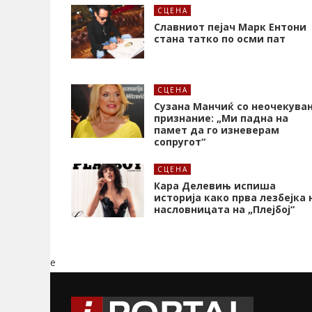
СЦЕНА
Славниот пејач Марк Ентони
стана татко по осми пат
СЦЕНА
Сузана Манчиќ со неочекува
признание: „Ми падна на
памет да го изневерам
сопругот“
СЦЕНА
Кара Делевињ испиша
историја како прва лезбејка 
насловницата на „Плејбој“
e