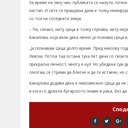
За време на овој чин, публиката се налути, почна
настап. И сите се прашуваа дали е толку неинфор
со тоа на соседната земја.
– Па, секако, ниту Цеца е толку глупава, ниту неј
Бакалова, која вели дека лично ја познава Цеца и
„Ја познавам Цеца долго време. Пред неколку год
Левски. Потоа таа остана тука пет дена со своит
прекрасна личност, многу е кул. Но убедена сум 
секогаш се стреми да блесне и да се истакне, но 
Бакајлова додава дека е невозможно Цеца да не 
и кога го држела бугарското знаме в рака, без д
Споде