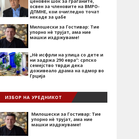
ценовен шок за граѓаните,
освен за членовите на ВМРО-
ДПМНЕ, кои очигледно точат
некаде за џабе
Милошески за Гостивар: Тие
упорно нѐ трујат, ама ние
машки издржуваме!
„Нѐ исфрли на улица со дете и
ни задржа 290 евра“: српско
семејство тврди дека
доживеало драма на одмор во
Грција
ИЗБОР НА УРЕДНИКОТ
Милошески за Гостивар: Тие
упорно нѐ трујат, ама ние
машки издржуваме!