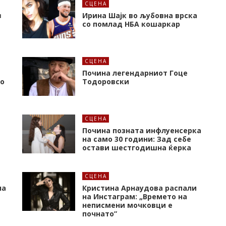
СЦЕНА
в
Ирина Шајк во љубовна врска
со помлад НБА кошаркар
СЦЕНА
Почина легендарниот Гоце
то
Тодоровски
СЦЕНА
Почина позната инфлуенсерка
на само 30 години: Зад себе
остави шестгодишна ќерка
СЦЕНА
на
Кристина Арнаудова распали
и
на Инстаграм: „Времето на
неписмени мочковци е
почнато”