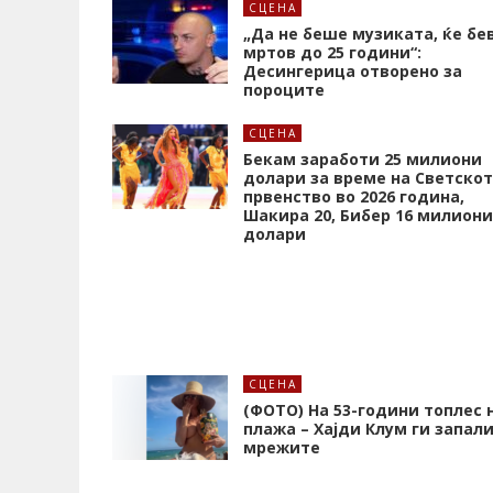
СЦЕНА
„Да не беше музиката, ќе бе
мртов до 25 години“:
Десингерица отворено за
пороците
СЦЕНА
Бекам заработи 25 милиони
долари за време на Светско
првенство во 2026 година,
Шакира 20, Бибер 16 милиони
долари
СЦЕНА
(ФОТО) На 53-години топлес 
плажа – Хајди Клум ги запал
мрежите