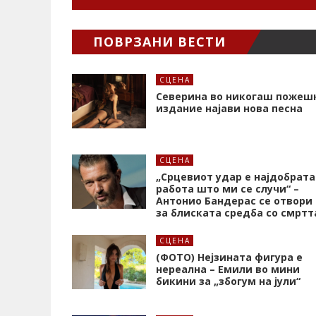
ПОВРЗАНИ ВЕСТИ
СЦЕНА
Северина во никогаш пожеш
издание најави нова песна
СЦЕНА
„Срцевиот удар е најдобрата
работа што ми се случи“ –
Антонио Бандерас се отвори
за блиската средба со смртт
СЦЕНА
(ФОТО) Нејзината фигура е
нереална – Емили во мини
бикини за „збогум на јули“