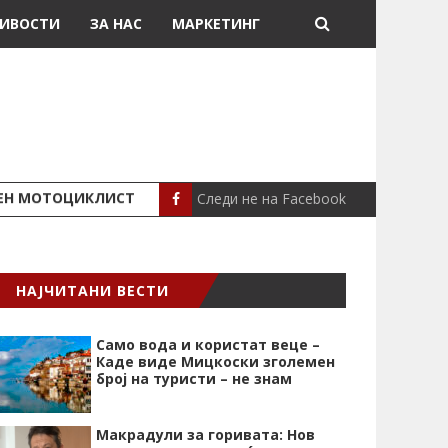
ИВОСТИ
ЗА НАС
МАРКЕТИНГ
Следи не на Facebook
ШЕН МОТОЦИКЛИСТ
СЕВЕРИНА ВО НИК
СЦЕНА
НАЈЧИТАНИ ВЕСТИ
Само вода и користат веце –
Каде виде Мицкоски зголемен
број на туристи – не знам
Макрадули за горивата: Нов