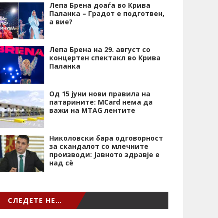
Лепа Брена доаѓа во Крива
Паланка – Градот е подготвен,
а вие?
Лепа Брена на 29. август со
концертен спектакл во Крива
Паланка
Од 15 јуни нови правила на
патарините: MCard нема да
важи на MTAG лентите
Николовски бара одговорност
за скандалот со млечните
производи: Јавното здравје е
над сѐ
СЛЕДЕТЕ НЕ…