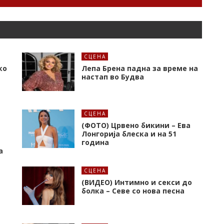
СЦЕНА
ко
Лепа Брена падна за време на
настап во Будва
СЦЕНА
(ФОТО) Црвено бикини – Ева
Лонгорија блеска и на 51
година
а
СЦЕНА
(ВИДЕО) Интимно и секси до
болка – Севе со нова песна