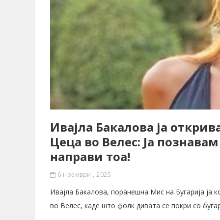
Ивајла Бакалова ја открив
Цеца во Велес: Ја познава
направи тоа!
6 ноември , 2025
Ивајла Бакалова, поранешна Мис на Бугарија ја
во Велес, каде што фолк дивата се покри со буга