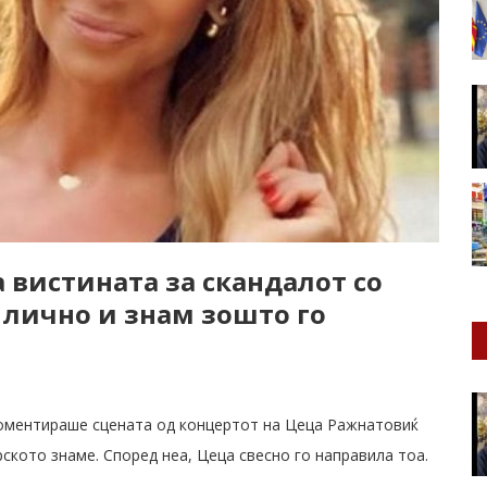
а вистината за скандалот со
м лично и знам зошто го
 коментираше сцената од концертот на Цеца Ражнатовиќ
рското знаме. Според неа, Цеца свесно го направила тоа.