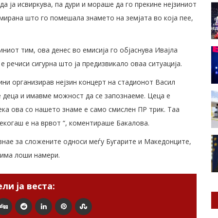
 да ја исвиркува, па дури и мораше да го прекине нејзиниот
мирана што го помешала знамето на земјата во која пее,
зиниот тим, ова денес во емисија го обjaснува Ивајла
 е речиси сигурна што ја предизвикало оваа ситуација.
ини организирав нејзин концерт на стадионот Васил
е деца и имавме можност да се запознаеме. Цеца е
дека ова со нашето знаме е само смислен ПР трик. Таа
секогаш е на врвот “, коментираше Бакалова.
знае за сложените односи меѓу Бугарите и Македонците,
а има лоши намери.
ли ја веста: