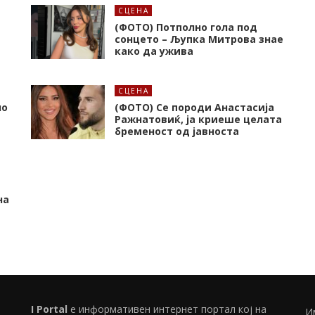
СЦЕНА
(ФОТО) Потполно гола под
сонцето – Љупка Митрова знае
како да ужива
СЦЕНА
но
(ФОТО) Се породи Анастасија
Ражнатовиќ, ја криеше целата
бременост од јавноста
на
I Portal
е информативен интернет портал кој на
И