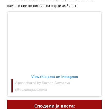
кафе го пие во вистински рајски амбиент.
View this post on Instagram
A post shared by Suzana Gavazova
(@suzanagavazova)
Сподели ја веста: