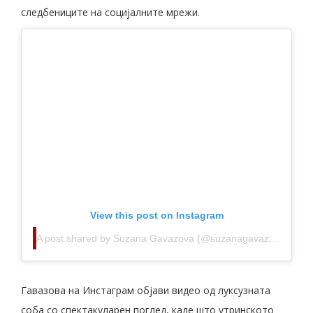
следбениците на социјалните мрежи.
View this post on Instagram
A post shared by Suzana Gavazova (@suzanagavazova)
Гавазова на Инстаграм објави видео од луксузната
соба со спектакуларен поглед, каде што утринското