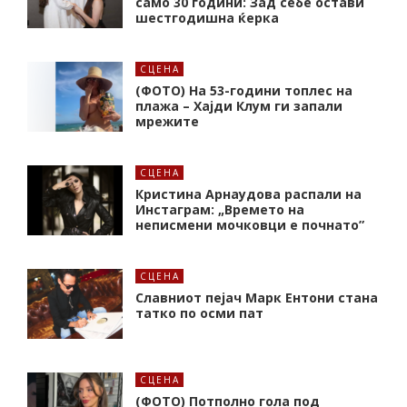
само 30 години: Зад себе остави
шестгодишна ќерка
СЦЕНА
(ФОТО) На 53-години топлес на
плажа – Хајди Клум ги запали
мрежите
СЦЕНА
Кристина Арнаудова распали на
Инстаграм: „Времето на
неписмени мочковци е почнато”
СЦЕНА
Славниот пејач Марк Ентони стана
татко по осми пат
СЦЕНА
(ФОТО) Потполно гола под