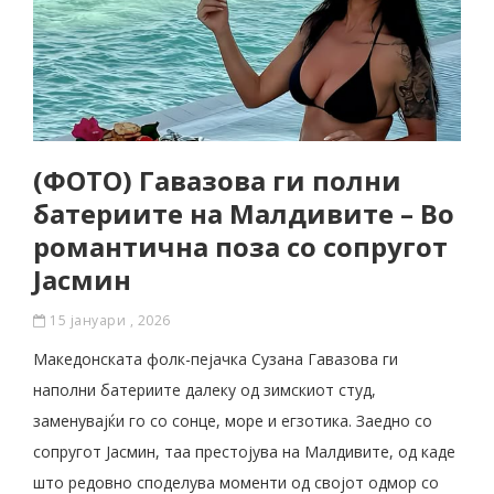
(ФОТО) Гавазова ги полни
батериите на Малдивите – Во
романтична поза со сопругот
Јасмин
15 јануари , 2026
Македонската фолк-пејачка Сузана Гавазова ги
наполни батериите далеку од зимскиот студ,
заменувајќи го со сонце, море и егзотика. Заедно со
сопругот Јасмин, таа престојува на Малдивите, од каде
што редовно споделува моменти од својот одмор со