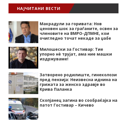
НАЈЧИТАНИ ВЕСТИ
Макрадули за горивата: Нов
ценовен шок за граѓаните, освен за
членовите на ВМРО-ДПМНЕ, кои
очигледно точат некаде за џабе
Милошески за Гостивар: Тие
упорно нѐ трујат, ама ние машки
издржуваме!
Затворено родилиште, гинеколози
пред пензија: Неизвесна иднина на
грижата за женско здравје во
Крива Паланка
Скопјанец загина во сообраќајка на
патот Гостивар – Кичево