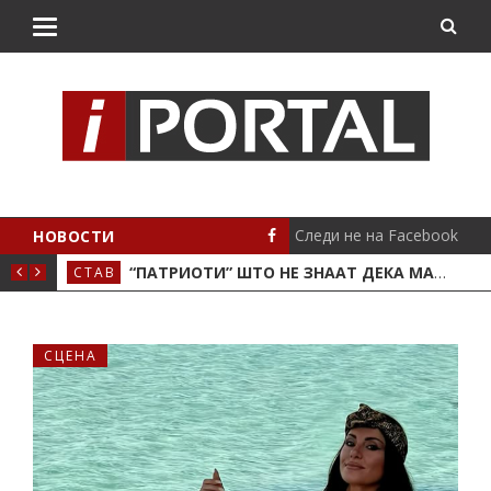
Следи не на Facebook
НОВОСТИ
 КРИВА ПАЛАНКА
“ПАТРИОТИ” ШТО НЕ ЗНААТ ДЕКА МАКЕДОНСКОТО ЗНАМЕ ИМА 8 СОНЧЕВИ ЗРАЦИ
СТАВ
ЛОК
СЦЕНА