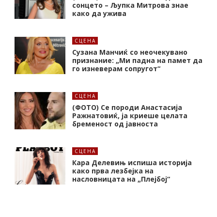
сонцето – Љупка Митрова знае
како да ужива
СЦЕНА
Сузана Манчиќ со неочекувано
признание: „Ми падна на памет да
го изневерам сопругот“
СЦЕНА
(ФОТО) Се породи Анастасија
Ражнатовиќ, ја криеше целата
бременост од јавноста
СЦЕНА
Кара Делевињ испиша историја
како прва лезбејка на
насловницата на „Плејбој“