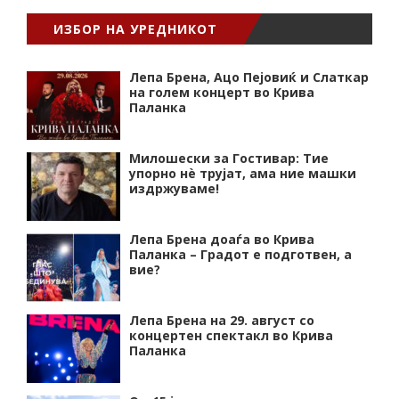
ИЗБОР НА УРЕДНИКОТ
Лепа Брена, Ацо Пејовиќ и Слаткар
на голем концерт во Крива
Паланка
Милошески за Гостивар: Тие
упорно нѐ трујат, ама ние машки
издржуваме!
Лепа Брена доаѓа во Крива
Паланка – Градот е подготвен, а
вие?
Лепа Брена на 29. август со
концертен спектакл во Крива
Паланка