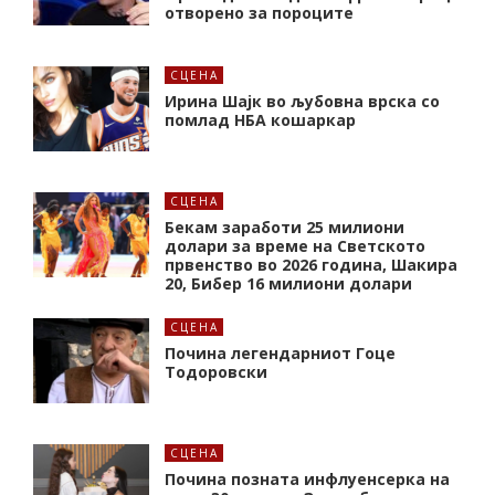
отворено за пороците
СЦЕНА
Ирина Шајк во љубовна врска со
помлад НБА кошаркар
СЦЕНА
Бекам заработи 25 милиони
долари за време на Светското
првенство во 2026 година, Шакира
20, Бибер 16 милиони долари
СЦЕНА
Почина легендарниот Гоце
Тодоровски
СЦЕНА
Почина позната инфлуенсерка на