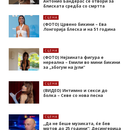
Антонио Бандерас се отвори за
блиската средба со смртта
СЦЕНА
(ФОТО) Црвено бикини – Ева
Лонгорија блеска и на 51 година
СЦЕНА
(ФОТО) Нејзината фигура е
нереална – Емили во мини бикини
за „збогум на јули“
СЦЕНА
(ВИДЕО) Интимно и секси до
болка – Севе со нова песна
СЦЕНА
„Да не беше музиката, ќе бев
мртов до 25 години“: Десингерица