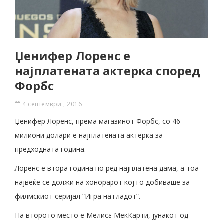
Џенифер Лоренс е
најплатената актерка според
Форбс
4 септември , 2016
Џенифер Лоренс, према магазинот Форбс, со 46
милиони долари е најплатената актерка за
предходната година.
Лоренс е втора година по ред најплатена дама, а тоа
највеќе се должи на хонорарот кој го добиваше за
филмскиот серијал “Игра на гладот”.
На второто место е Мелиса МекКарти, јунакот од