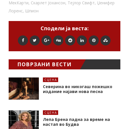
МекКарти
,
Скарлет Јохансон
,
Тејлор Свифт
,
Џенифер
Лоренс
,
Шпион
Сподели ја веста:
ПОВРЗАНИ ВЕСТИ
СЦЕНА
Северина во никогаш пожешко
издание најави нова песна
СЦЕНА
Лепа Брена падна за време на
настап во Будва