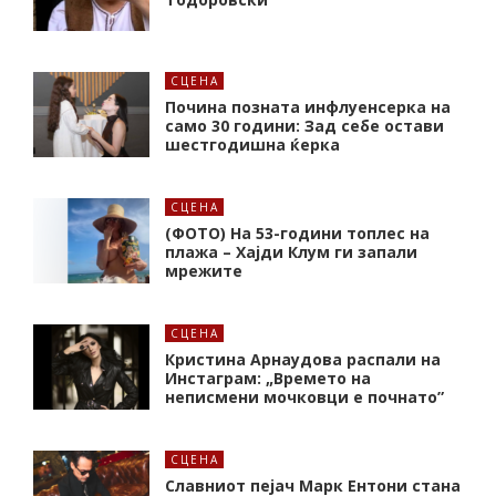
СЦЕНА
Почина позната инфлуенсерка на
само 30 години: Зад себе остави
шестгодишна ќерка
СЦЕНА
(ФОТО) На 53-години топлес на
плажа – Хајди Клум ги запали
мрежите
СЦЕНА
Кристина Арнаудова распали на
Инстаграм: „Времето на
неписмени мочковци е почнато”
СЦЕНА
Славниот пејач Марк Ентони стана