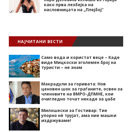
како прва лезбејка на
насловницата на „Плејбој“
НАЈЧИТАНИ ВЕСТИ
Само вода и користат веце – Каде
виде Мицкоски зголемен број на
туристи – не знам
Макрадули за горивата: Нов
ценовен шок за граѓаните, освен за
членовите на ВМРО-ДПМНЕ, кои
очигледно точат некаде за џабе
Милошески за Гостивар: Тие
упорно нѐ трујат, ама ние машки
издржуваме!