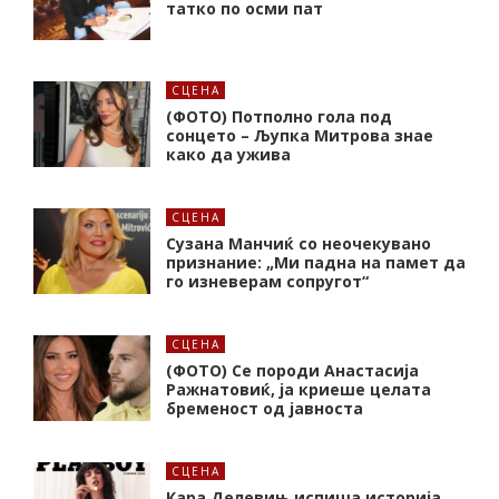
татко по осми пат
СЦЕНА
(ФОТО) Потполно гола под
сонцето – Љупка Митрова знае
како да ужива
СЦЕНА
Сузана Манчиќ со неочекувано
признание: „Ми падна на памет да
го изневерам сопругот“
СЦЕНА
(ФОТО) Се породи Анастасија
Ражнатовиќ, ја криеше целата
бременост од јавноста
СЦЕНА
Кара Делевињ испиша историја