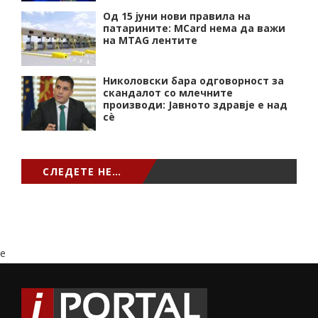
Од 15 јуни нови правила на
патарините: MCard нема да важи
на MTAG лентите
Николовски бара одговорност за
скандалот со млечните
производи: Јавното здравје е над
сѐ
СЛЕДЕТЕ НЕ…
e