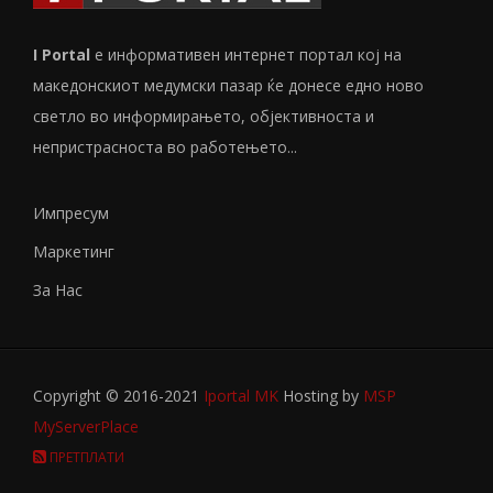
I Portal
е информативен интернет портал кој на
македонскиот медумски пазар ќе донесе едно ново
светло во информирањето, објективноста и
непристрасноста во работењето...
Импресум
Маркетинг
За Нас
Copyright © 2016-2021
Iportal MK
Hosting by
MSP
MyServerPlace
ПРЕТПЛАТИ