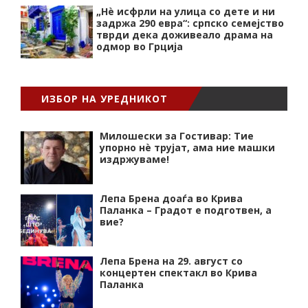
„Нѐ исфрли на улица со дете и ни
задржа 290 евра“: српско семејство
тврди дека доживеало драма на
одмор во Грција
ИЗБОР НА УРЕДНИКОТ
Милошески за Гостивар: Тие
упорно нѐ трујат, ама ние машки
издржуваме!
Лепа Брена доаѓа во Крива
Паланка – Градот е подготвен, а
вие?
Лепа Брена на 29. август со
концертен спектакл во Крива
Паланка