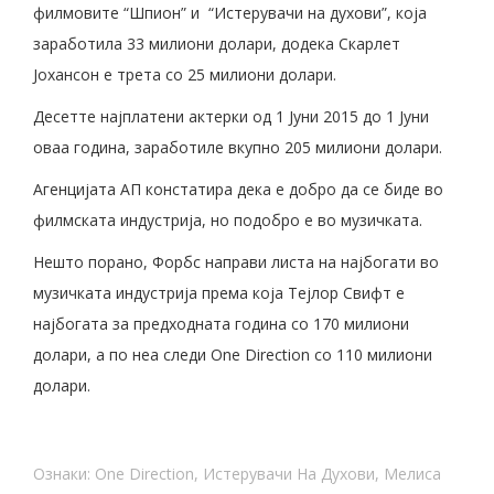
филмовите “Шпион” и “Истерувачи на духови”, која
заработила 33 милиони долари, додека Скарлет
Јохансон е трета со 25 милиони долари.
Десетте најплатени актерки од 1 Јуни 2015 до 1 Јуни
оваа година, заработиле вкупно 205 милиони долари.
Агенцијата АП констатира дека е добро да се биде во
филмската индустрија, но подобро е во музичката.
Нешто порано, Форбс направи листа на најбогати во
музичката индустрија према која Тејлор Свифт е
најбогата за предходната година со 170 милиони
долари, а по неа следи One Direction со 110 милиони
долари.
Ознаки:
One Direction
,
Истерувачи На Духови
,
Мелиса