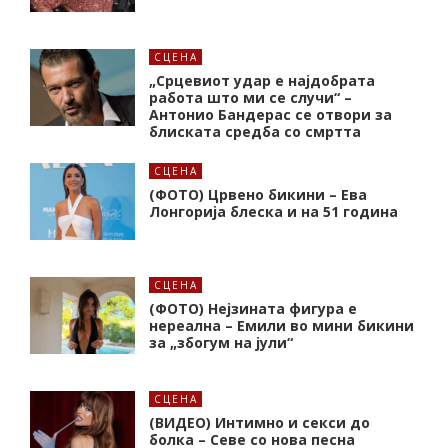
СЦЕНА
„Срцевиот удар е најдобрата
работа што ми се случи“ –
Антонио Бандерас се отвори за
блиската средба со смртта
СЦЕНА
(ФОТО) Црвено бикини – Ева
Лонгорија блеска и на 51 година
СЦЕНА
(ФОТО) Нејзината фигура е
нереална – Емили во мини бикини
за „збогум на јули“
СЦЕНА
(ВИДЕО) Интимно и секси до
болка – Севе со нова песна