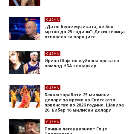
СЦЕНА
„Да не беше музиката, ќе бев
мртов до 25 години“: Десингерица
отворено за пороците
СЦЕНА
Ирина Шајк во љубовна врска со
помлад НБА кошаркар
СЦЕНА
Бекам заработи 25 милиони
долари за време на Светското
првенство во 2026 година, Шакира
20, Бибер 16 милиони долари
СЦЕНА
Почина легендарниот Гоце
Тодоровски