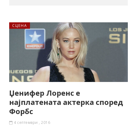
СЦЕНА
Џенифер Лоренс е
најплатената актерка според
Форбс
4 септември , 2016