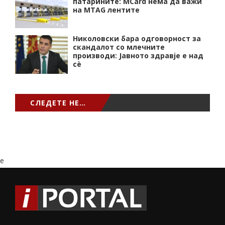
патарините: MCard нема да важи
на MTAG лентите
Николовски бара одговорност за
скандалот со млечните
производи: Јавното здравје е над
сѐ
СЛЕДЕТЕ НЕ…
e