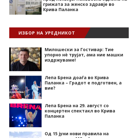
грижата за женско здравје во
Крива Паланка
ИЗБОР НА УРЕДНИКОТ
Милошески за Гостивар: Тие
упорно нѐ трујат, ама ние машки
издржуваме!
Лепа Брена доаѓа во Крива
Паланка – Градот е подготвен, а
вие?
Лепа Брена на 29. август со
концертен спектакл во Крива
Паланка
Од 15 јуни нови правила на