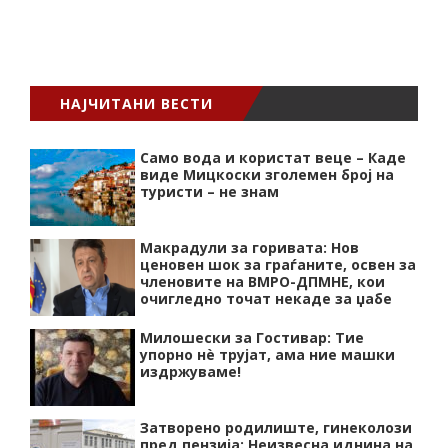
НАЈЧИТАНИ ВЕСТИ
Само вода и користат веце – Каде
виде Мицкоски зголемен број на
туристи – не знам
Макрадули за горивата: Нов
ценовен шок за граѓаните, освен за
членовите на ВМРО-ДПМНЕ, кои
очигледно точат некаде за џабе
Милошески за Гостивар: Тие
упорно нѐ трујат, ама ние машки
издржуваме!
Затворено родилиште, гинеколози
пред пензија: Неизвесна иднина на