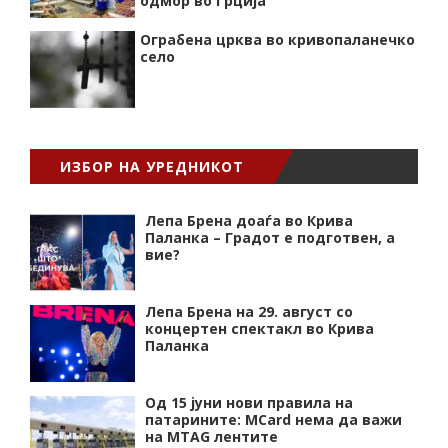
одмор во Грција
Ограбена црква во кривопаланечко
село
ИЗБОР НА УРЕДНИКОТ
Лепа Брена доаѓа во Крива
Паланка – Градот е подготвен, а
вие?
Лепа Брена на 29. август со
концертен спектакл во Крива
Паланка
Од 15 јуни нови правила на
патарините: MCard нема да важи
на MTAG лентите