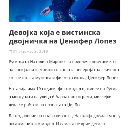
Девојка која е вистинска
двојничка на Џенифер Лопез
31 октомври , 2019
Русинката Наталија Мирскик го привлече вниманието
на социјалните мрежи со својата неверојатна сличност
со светската музичка и филмска икона, Џенифер Лопез.
Наталија има 19 години, фотомодел е, живее во Русија,
а многупати на улица ѝ бараат автограми, мислејќи
дека се работи за познатата Џеј Ло.
Благодарение на оваа сличност, Наталија добила многу
ангажмани како модел. И самата не крие дека ја