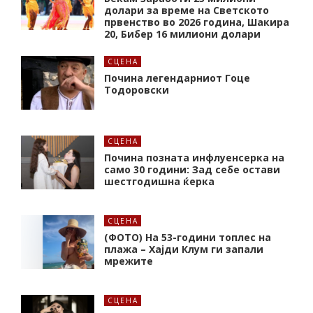
долари за време на Светското
првенство во 2026 година, Шакира
20, Бибер 16 милиони долари
СЦЕНА
Почина легендарниот Гоце
Тодоровски
СЦЕНА
Почина позната инфлуенсерка на
само 30 години: Зад себе остави
шестгодишна ќерка
СЦЕНА
(ФОТО) На 53-години топлес на
плажа – Хајди Клум ги запали
мрежите
СЦЕНА