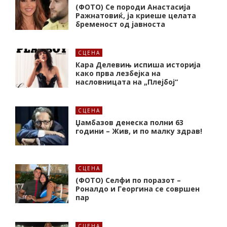
(ФОТО) Се породи Анастасија
Ражнатовиќ, ја криеше целата
бременост од јавноста
СЦЕНА
Кара Делевињ испиша историја
како прва лезбејка на
насловницата на „Плејбој“
СЦЕНА
Џамбазов денеска полни 63
години – Жив, и по малку здрав!
СЦЕНА
(ФОТО) Селфи по поразот –
Роналдо и Георгина се совршен
пар
СЦЕНА