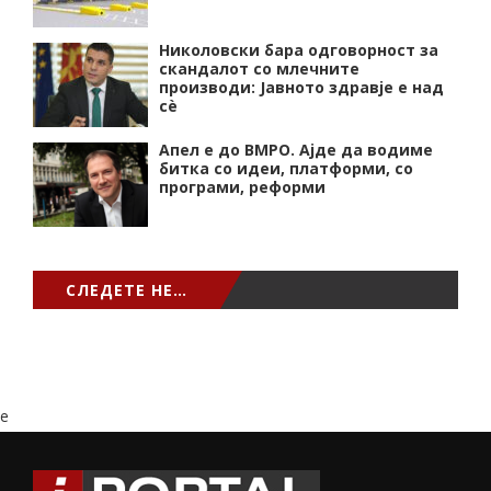
Николовски бара одговорност за
скандалот со млечните
производи: Јавното здравје е над
сѐ
Апел е до ВМРО. Ајде да водиме
битка со идеи, платформи, со
програми, реформи
СЛЕДЕТЕ НЕ…
e