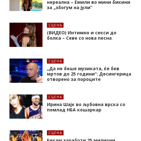
нереална – Емили во мини бикини
за „збогум на јули“
СЦЕНА
(ВИДЕО) Интимно и секси до
болка – Севе со нова песна
СЦЕНА
„Да не беше музиката, ќе бев
мртов до 25 години“: Десингерица
отворено за пороците
СЦЕНА
Ирина Шајк во љубовна врска со
помлад НБА кошаркар
СЦЕНА
Бекам заработи 25 милиони