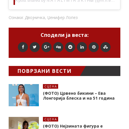
A post shared by
N A T A L I M I R S K I H🙈
(@m.n.eee18) on
Ознаки:
Двојничка
,
Џенифер Лопез
Сподели ја веста:
ПОВРЗАНИ ВЕСТИ
СЦЕНА
(ФОТО) Црвено бикини – Ева
Лонгорија блеска и на 51 година
СЦЕНА
(ФОТО) Нејзината фигура е