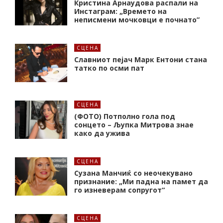
Кристина Арнаудова распали на
Инстаграм: „Времето на
неписмени мочковци е почнато”
СЦЕНА
Славниот пејач Марк Ентони стана
татко по осми пат
СЦЕНА
(ФОТО) Потполно гола под
сонцето – Љупка Митрова знае
како да ужива
СЦЕНА
Сузана Манчиќ со неочекувано
признание: „Ми падна на памет да
го изневерам сопругот“
СЦЕНА