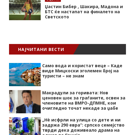
Џастин Бибер , Шакира, Мадона и
БТС ќе настапат на финалето на
Светското
НАЈЧИТАНИ ВЕСТИ
Само вода и користат веце – Каде
виде Мицкоски зголемен број на
туристи – не знам
Макрадули за горивата: Нов
ценовен шок за граѓаните, освен за
членовите на ВМРО-ДПМНЕ, кои
очигледно точат некаде за џабе
„Нѐ исфрли на улица со дете и ни
задржа 290 евра“: српско семејство
тврди дека доживеало драма на