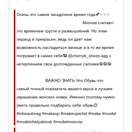
Осень-это самое загадочное время года🍂✨✨✨ ⠀
⠀ ⠀ ⠀ ⠀ ⠀ ⠀ ⠀ ⠀ ⠀ ⠀ ⠀ ⠀ ⠀ ⠀ ⠀ ⠀ Многие считают
это временем грусти и размышлений. Но этим
период и прекрасен, ведь он даёт нам
возможность насладиться жизнью и в то же время
погружает в самих себя📶 @cherryb_shoes жду с
нетерпением свои долгожданные сапожки🤪🤪🤪 ⠀
⠀ ⠀ ⠀ ⠀ ⠀ ⠀ ⠀ ⠀ ⠀ ⠀ ⠀ ⠀ ⠀ ⠀ ⠀ ⠀ ⠀ ⠀ ⠀ ⠀ ⠀ ⠀ ⠀ ⠀
⠀ ⠀ ⠀ ⠀ ⠀ ⠀ ⠀ ВАЖНО ЗНАТЬ Что Обувь-это
самый точный показатель вашего вкуса и лучшее
украшение женских ножек. Именно поэтому нужно
уметь правильно подбирать себе обувь😊
#inbeautmag #makeup #makeupartist #make #model
#modelchelyabinsk #modelmoscow