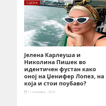
СЦЕНА
Јелена Карлеуша и
Николина Пишек во
идентичен фустан како
оној на Џенифер Лопез, на
која и стои поубаво?
11 ноември , 2019