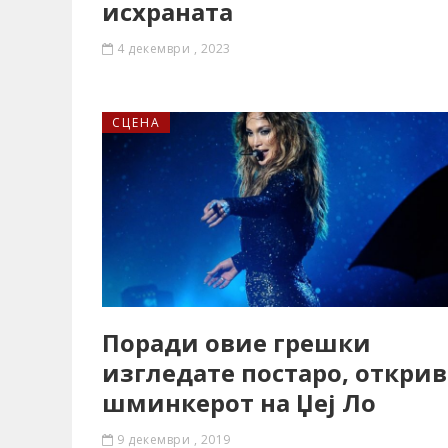
исхраната
4 декември , 2023
СЦЕНА
Поради овие грешки
изгледате постаро, открив
шминкерот на Џеј Ло
9 декември , 2019