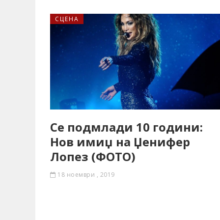
СЦЕНА
Се подмлади 10 години:
Нов имиџ на Џенифер
Лопез (ФОТО)
18 ноември , 2019