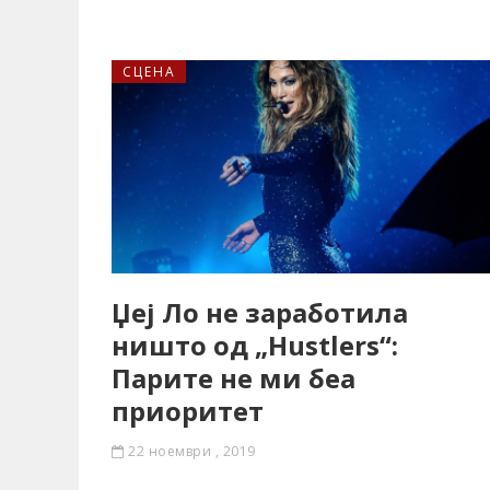
СЦЕНА
Џеј Ло не заработила
ништо од „Hustlers“:
Парите не ми беа
приоритет
22 ноември , 2019