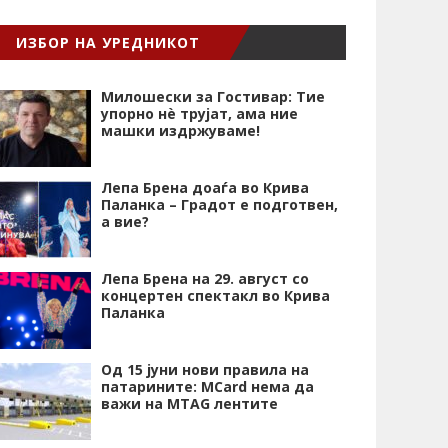
ИЗБОР НА УРЕДНИКОТ
Милошески за Гостивар: Тие
упорно нѐ трујат, ама ние
машки издржуваме!
Лепа Брена доаѓа во Крива
Паланка – Градот е подготвен,
а вие?
Лепа Брена на 29. август со
концертен спектакл во Крива
Паланка
Од 15 јуни нови правила на
патарините: MCard нема да
важи на MTAG лентите