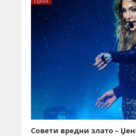
СЦЕНА
Совети вредни злато – Џе