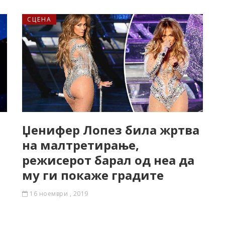
СЦЕНА
Џенифер Лопез била жртва
на малтретирање,
режисерот барал од неа да
му ги покаже градите
16 ноември , 2019