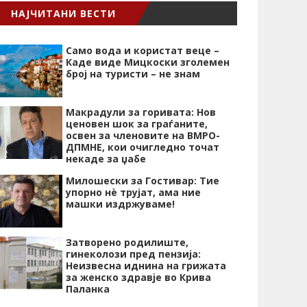
НАЈЧИТАНИ ВЕСТИ
Само вода и користат веце –
Каде виде Мицкоски зголемен
број на туристи – не знам
Макрадули за горивата: Нов
ценовен шок за граѓаните,
освен за членовите на ВМРО-
ДПМНЕ, кои очигледно точат
некаде за џабе
Милошески за Гостивар: Тие
упорно нѐ трујат, ама ние
машки издржуваме!
Затворено родилиште,
гинеколози пред пензија:
Неизвесна иднина на грижата
за женско здравје во Крива
Паланка