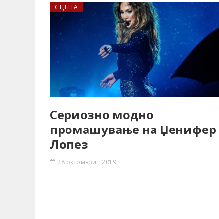
СЦЕНА
Сериозно модно
промашување на Џенифер
Лопез
28 октомври , 2019