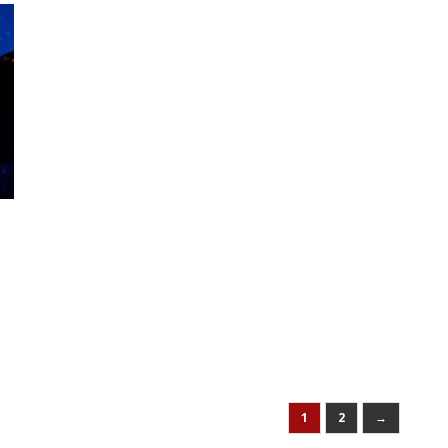
1
2
→