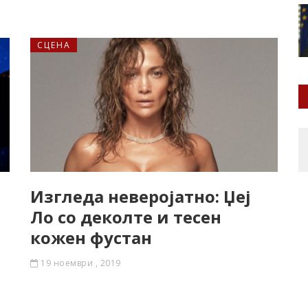
СЦЕНА
Изгледа неверојатно: Џеј
Ло со деколте и тесен
кожен фустан
19 ноември , 2019