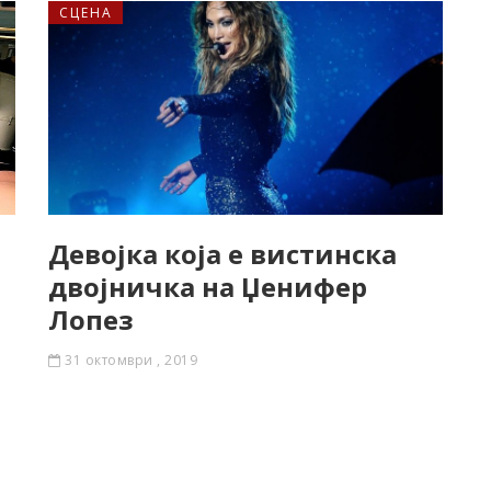
СЦЕНА
Девојка која е вистинска
двојничка на Џенифер
Лопез
31 октомври , 2019