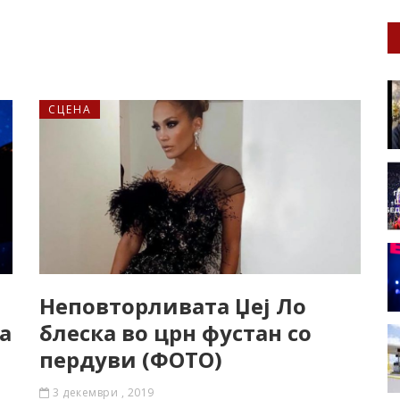
СЦЕНА
Неповторливата Џеј Ло
а
блеска во црн фустан со
пердуви (ФОТО)
3 декември , 2019