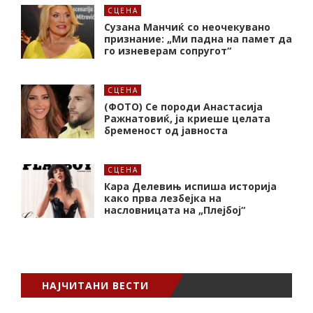
СЦЕНА
Сузана Манчиќ со неочекувано
признание: „Ми падна на памет да
го изневерам сопругот“
СЦЕНА
(ФОТО) Се породи Анастасија
Ражнатовиќ, ја криеше целата
бременост од јавноста
СЦЕНА
Кара Делевињ испиша историја
како прва лезбејка на
насловницата на „Плејбој“
НАЈЧИТАНИ ВЕСТИ