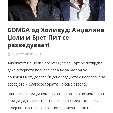
БОМБА од Холивуд: Анџелина
Џоли и Брет Пит се
разведуваат!
20 септември , 2016
Адвокатот на Џоли Роберт Офер за Ројтерс потврдил
дека актерката поднела барање за развод во
понеделникот, додавајќи дека “одлуката е направена за
здравјето и благосостојбата на семејството.”
“Анџелина нема да коментира, затоа што во моментов
сака да даде приватност на своето семејство”, вели
Офер во соопштението. Според американските