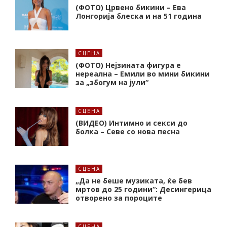
(ФОТО) Црвено бикини – Ева
Лонгорија блеска и на 51 година
СЦЕНА
(ФОТО) Нејзината фигура е
нереална – Емили во мини бикини
за „збогум на јули“
СЦЕНА
(ВИДЕО) Интимно и секси до
болка – Севе со нова песна
СЦЕНА
„Да не беше музиката, ќе бев
мртов до 25 години“: Десингерица
отворено за пороците
СЦЕНА