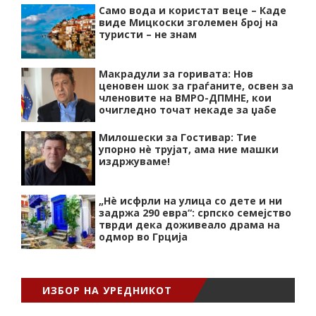
Само вода и користат веце – Каде
виде Мицкоски зголемен број на
туристи – не знам
Макрадули за горивата: Нов
ценовен шок за граѓаните, освен за
членовите на ВМРО-ДПМНЕ, кои
очигледно точат некаде за џабе
Милошески за Гостивар: Тие
упорно нѐ трујат, ама ние машки
издржуваме!
„Нѐ исфрли на улица со дете и ни
задржа 290 евра“: српско семејство
тврди дека доживеало драма на
одмор во Грција
ИЗБОР НА УРЕДНИКОТ