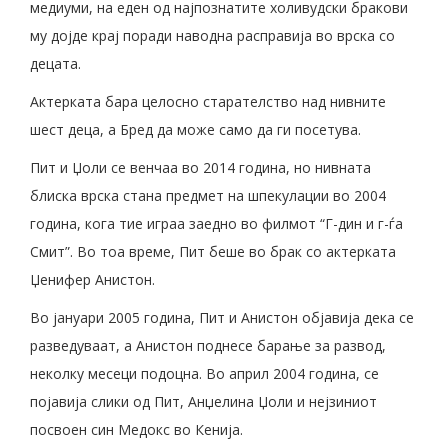
медиуми, на еден од најпознатите холивудски бракови
му дојде крај поради наводна расправија во врска со
децата.
Актерката бара целосно старателство над нивните
шест деца, а Бред да може само да ги посетува.
Пит и Џоли се венчаа во 2014 година, но нивната
блиска врска стана предмет на шпекулации во 2004
година, кога тие играа заедно во филмот “Г-дин и г-ѓа
Смит”. Во тоа време, Пит беше во брак со актерката
Џенифер Анистон.
Во јануари 2005 година, Пит и Анистон објавија дека се
разведуваат, а Анистон поднесе барање за развод,
неколку месеци подоцна. Во април 2004 година, се
појавија слики од Пит, Анџелина Џоли и нејзиниот
посвоен син Медокс во Кенија.