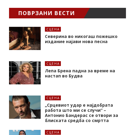
ПОВРЗАНИ ВЕСТИ
СЦЕНА
Северина во никогаш пожешко
издание најави нова песна
СЦЕНА
Лепа Брена падна за време на
настап во Будва
СЦЕНА
„Срцевиот удар е најдобрата
работа што ми се случи“ –
Антонио Бандерас се отвори за
блиската средба со смртта
СЦЕНА