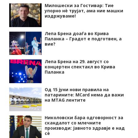
Милошески за Гостивар: Тие
упорно нѐ трујат, ама ние машки
издржуваме!
Лепа Брена доаѓа во Крива
Паланка – Градот е подготвен, а
вие?
Лепа Брена на 29. август со
концертен спектакл во Крива
Паланка
Од 15 јуни нови правила на
патарините: MCard нема да важи
на MTAG лентите
Николовски бара одговорност за
скандалот со млечните
производи: Јавното здравје е над
сѐ