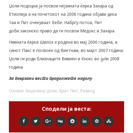
Џоли подоцна ја посвои нејзината ќерка Захара од
Етиопија а на почетокот на 2006 година објави дека
таа и Пит очекуваат бебе. Набргу потоа, Пит
доби законско право да ги посвои Медокс и Захара.
Нивната ќерка Шилох е родена во мај 2006 година, а
синот Пакс е посвоен од Виетнам, во март 2007 година.
Џоли ги роди близнаците Вивиен и Кнокс во јули 2008
година.
За поврзани вести продолжете надолу
Ознаки:
Анџелина Џоли
,
Брат Пит
,
Развод
Сподели ја веста: