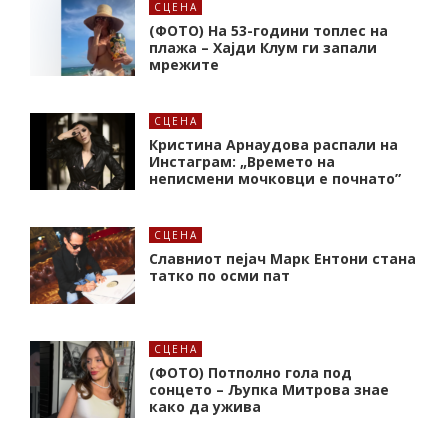
СЦЕНА
(ФОТО) На 53-години топлес на
плажа – Хајди Клум ги запали
мрежите
СЦЕНА
Кристина Арнаудова распали на
Инстаграм: „Времето на
неписмени мочковци е почнато”
СЦЕНА
Славниот пејач Марк Ентони стана
татко по осми пат
СЦЕНА
(ФОТО) Потполно гола под
сонцето – Љупка Митрова знае
како да ужива