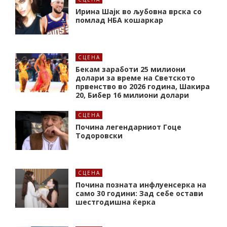
Ирина Шајк во љубовна врска со
помлад НБА кошаркар
СЦЕНА
Бекам заработи 25 милиони
долари за време на Светското
првенство во 2026 година, Шакира
20, Бибер 16 милиони долари
СЦЕНА
Почина легендарниот Гоце
Тодоровски
СЦЕНА
Почина позната инфлуенсерка на
само 30 години: Зад себе остави
шестгодишна ќерка