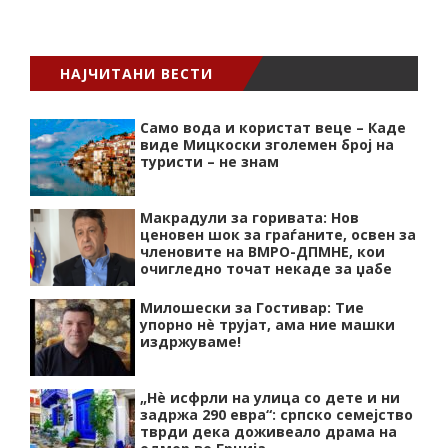
НАЈЧИТАНИ ВЕСТИ
Само вода и користат веце – Каде
виде Мицкоски зголемен број на
туристи – не знам
Макрадули за горивата: Нов
ценовен шок за граѓаните, освен за
членовите на ВМРО-ДПМНЕ, кои
очигледно точат некаде за џабе
Милошески за Гостивар: Тие
упорно нѐ трујат, ама ние машки
издржуваме!
„Нѐ исфрли на улица со дете и ни
задржа 290 евра“: српско семејство
тврди дека доживеало драма на