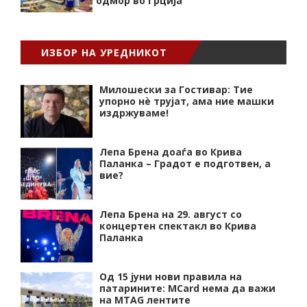
одмор во Грција
ИЗБОР НА УРЕДНИКОТ
Милошески за Гостивар: Тие
упорно нѐ трујат, ама ние машки
издржуваме!
Лепа Брена доаѓа во Крива
Паланка – Градот е подготвен, а
вие?
Лепа Брена на 29. август со
концертен спектакл во Крива
Паланка
Од 15 јуни нови правила на
патарините: MCard нема да важи
на MTAG лентите