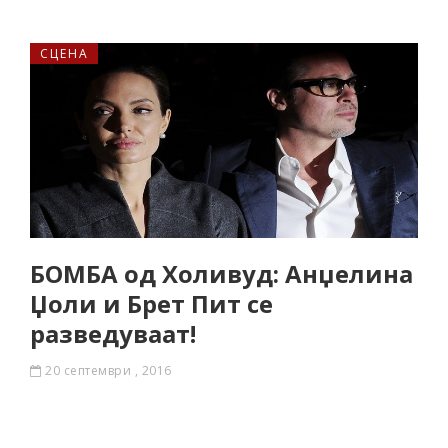
СЦЕНА
БОМБА од Холивуд: Анџелина
Џоли и Брет Пит се
разведуваат!
20 септември , 2016