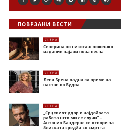
ПОВРЗАНИ ВЕСТИ
СЦЕНА
Северина во никогаш пожешко
издание најави нова песна
СЦЕНА
Лепа Брена падна за време на
настап во Будва
СЦЕНА
„Срцевиот удар е најдобрата
работа што ми се случи“ –
Антонио Бандерас се отвори за
блиската средба со смртта