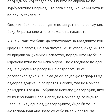
овој одмор, кој следел по нивното помирување по
турбулентниот период што сега е зад нив, ќе им остане
во вечно сеќавање.
Овој чин бил планиран уште во август, но не се случил,
бидејќи раскинале и го откажале патувањето.
– Ана и Рале требаше да отпатуваат на Малдивите кон
крајот на август, но тоа патување не успеа, бидејќи таа
го пријави за физичко насилство, поради што му беше
изречена итна полициска мерка. Тие отседнале во еден
од најлуксузните ресорти на островот, но се
договориле дека Ана нема да објавува фотографии од
одморот додека не се вратат. Секако, таа не можела
да издржи и веднаш објавила неколку фотографии, што
го изнервирало Рале. Сепак, не можете да го видите
Рале на ниту една од фотографиите, бидејќи тој ја
фотографирал Ана. Рале со себе имал и прстен за