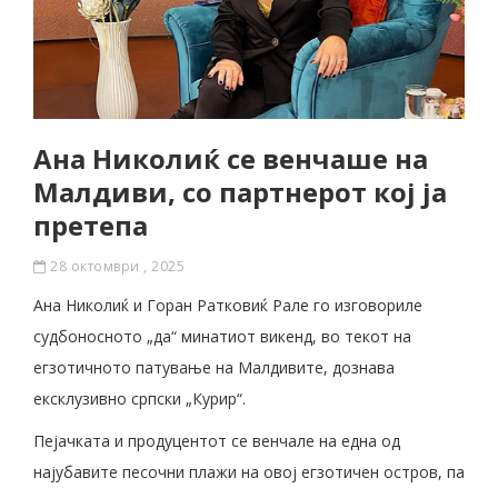
Ана Николиќ се венчаше на
Малдиви, со партнерот кој ја
претепа
28 октомври , 2025
Ана Николиќ и Горан Ратковиќ Рале го изговориле
судбоносното „да“ минатиот викенд, во текот на
егзотичното патување на Малдивите, дознава
ексклузивно српски „Курир“.
Пејачката и продуцентот се венчале на една од
најубавите песочни плажи на овој егзотичен остров, па