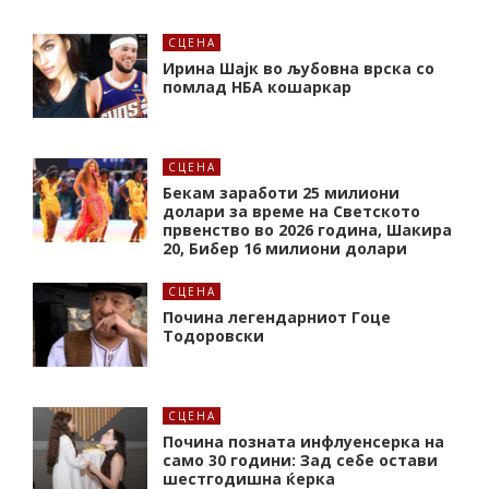
СЦЕНА
Ирина Шајк во љубовна врска со
помлад НБА кошаркар
СЦЕНА
Бекам заработи 25 милиони
долари за време на Светското
првенство во 2026 година, Шакира
20, Бибер 16 милиони долари
СЦЕНА
Почина легендарниот Гоце
Тодоровски
СЦЕНА
Почина позната инфлуенсерка на
само 30 години: Зад себе остави
шестгодишна ќерка