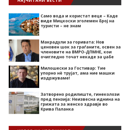
НАЈЧИТАНИ ВЕСТИ
Само вода и користат веце – Каде
виде Мицкоски зголемен број на
туристи – не знам
Макрадули за горивата: Нов
ценовен шок за граѓаните, освен за
членовите на ВМРО-ДПМНЕ, кои
очигледно точат некаде за џабе
Милошески за Гостивар: Тие
упорно нѐ трујат, ама ние машки
издржуваме!
Затворено родилиште, гинеколози
пред пензија: Неизвесна иднина на
грижата за женско здравје во
Крива Паланка