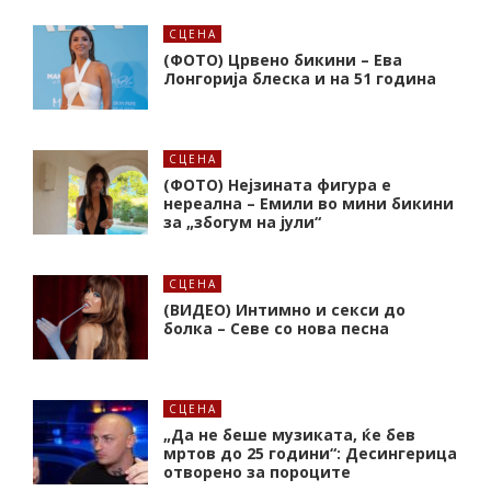
СЦЕНА
(ФОТО) Црвено бикини – Ева
Лонгорија блеска и на 51 година
СЦЕНА
(ФОТО) Нејзината фигура е
нереална – Емили во мини бикини
за „збогум на јули“
СЦЕНА
(ВИДЕО) Интимно и секси до
болка – Севе со нова песна
СЦЕНА
„Да не беше музиката, ќе бев
мртов до 25 години“: Десингерица
отворено за пороците