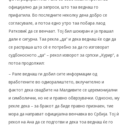
официјално да ја запроси, што таа веднаш го
прифатила. Во последните неколку дена добро се
согласувале, а потоа едно утро таа побара лаод
Ратковиќ да се венчаат. Тој бил шокиран и ја прашал
дали е сигурна. Таа рекла „да“ и дека веднаш ќе оди да
се распраша што сè е потребно за да го изговорат
судбоносното „да“ – рекол изворот за српски „Курир“, а
потоа продолжил:
– Рале веднаш ги добил сите информации од
вработените во одморалиштето, вклучително и
фактот дека свадбите на Малдивите се церемонијални
и симболични, но не и правно обврзувачки. Односно, му
рекле дека – за бракот да биде правно признаен, тие
мора да направат официјална венчавка во Србија. Тој ѝ
рекол на Ана да се подготви и дека тоа веднаш ќе го