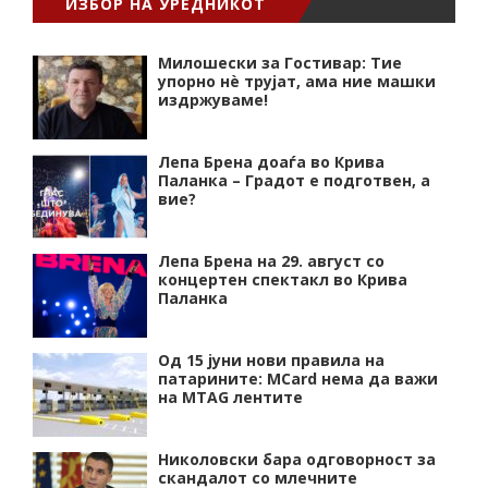
ИЗБОР НА УРЕДНИКОТ
Милошески за Гостивар: Тие
упорно нѐ трујат, ама ние машки
издржуваме!
Лепа Брена доаѓа во Крива
Паланка – Градот е подготвен, а
вие?
Лепа Брена на 29. август со
концертен спектакл во Крива
Паланка
Од 15 јуни нови правила на
патарините: MCard нема да важи
на MTAG лентите
Николовски бара одговорност за
скандалот со млечните