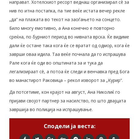
направат. Хотелскиот ресорт веднаш организирал сè за
нив по итна постапка, па тие веќе истата вечер рекле
„да“ на плажата во текот на заоѓањето на сонцето.
Било многу емотивно, а Ана конечно е повторно
среќна, по бурниот период во нивната врска. Ќе видиме
дали ќе остане така кога ќе се вратат од одмор, кога ќе
заврши оваа идила. Таа веќе почнала да го испрашува
Рале кога ќе оди во општината за и тука да
легализираат сè, а потоа ќе следи и венчавка пред Бога
во манастирот Раковица – рекол изворот за „Курир“.
Да потсетиме, кон крајот на август, Ана Николиќ го
пријави својот партнер за насилство, по што двајцата
завршија во полиција на испрашување.
Сподели ја веста: