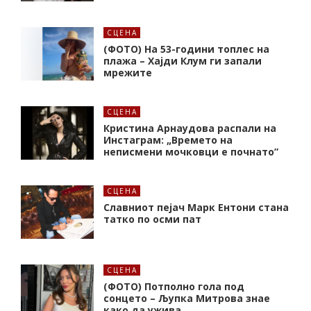
СЦЕНА
(ФОТО) На 53-години топлес на
плажа – Хајди Клум ги запали
мрежите
СЦЕНА
Кристина Арнаудова распали на
Инстаграм: „Времето на
неписмени мочковци е почнато”
СЦЕНА
Славниот пејач Марк Ентони стана
татко по осми пат
СЦЕНА
(ФОТО) Потполно гола под
сонцето – Љупка Митрова знае
како да ужива