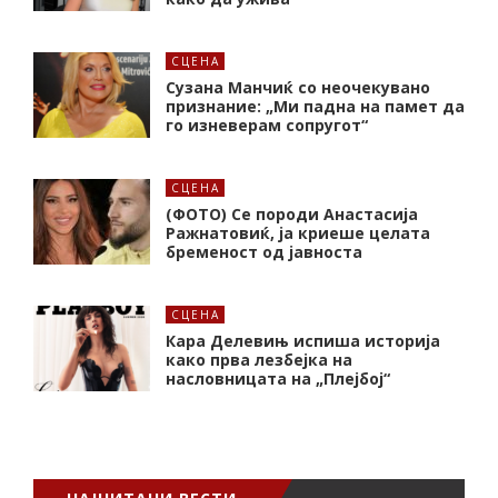
СЦЕНА
Сузана Манчиќ со неочекувано
признание: „Ми падна на памет да
го изневерам сопругот“
СЦЕНА
(ФОТО) Се породи Анастасија
Ражнатовиќ, ја криеше целата
бременост од јавноста
СЦЕНА
Кара Делевињ испиша историја
како прва лезбејка на
насловницата на „Плејбој“