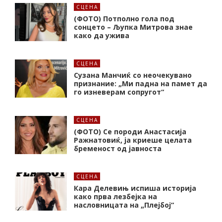
СЦЕНА
(ФОТО) Потполно гола под
сонцето – Љупка Митрова знае
како да ужива
СЦЕНА
Сузана Манчиќ со неочекувано
признание: „Ми падна на памет да
го изневерам сопругот“
СЦЕНА
(ФОТО) Се породи Анастасија
Ражнатовиќ, ја криеше целата
бременост од јавноста
СЦЕНА
Кара Делевињ испиша историја
како прва лезбејка на
насловницата на „Плејбој“