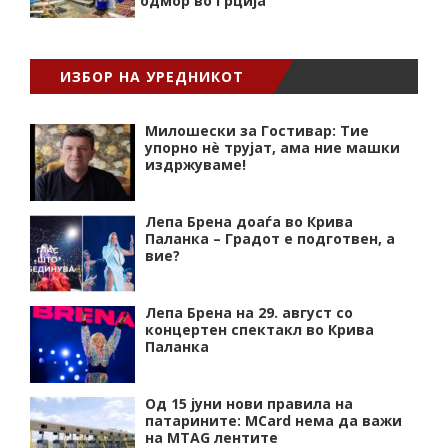
одмор во Грција
ИЗБОР НА УРЕДНИКОТ
Милошески за Гостивар: Тие
упорно нѐ трујат, ама ние машки
издржуваме!
Лепа Брена доаѓа во Крива
Паланка – Градот е подготвен, а
вие?
Лепа Брена на 29. август со
концертен спектакл во Крива
Паланка
Од 15 јуни нови правила на
патарините: MCard нема да важи
на MTAG лентите