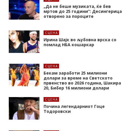
„Да не беше музиката, ќе бев
мртов до 25 години“: Десингерица
отворено за пороците
СЦЕНА
Ирина Шајк во љубовна врска со
помлад НБА кошаркар
СЦЕНА
Бекам заработи 25 милиони
долари за време на Светското
првенство во 2026 година, Шакира
20, Бибер 16 милиони долари
СЦЕНА
Почина легендарниот Гоце
Тодоровски