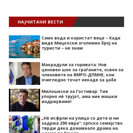
НАЈЧИТАНИ ВЕСТИ
Само вода и користат веце – Каде
виде Мицкоски зголемен број на
туристи – не знам
Макрадули за горивата: Нов
ценовен шок за граѓаните, освен за
членовите на ВМРО-ДПМНЕ, кои
очигледно точат некаде за џабе
Милошески за Гостивар: Тие
упорно нѐ трујат, ама ние машки
издржуваме!
„Нѐ исфрли на улица со дете и ни
задржа 290 евра“: српско семејство
тврди дека доживеало драма на