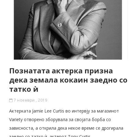
Познатата актерка призна
дека земала кокаин заедно со
татко ѝ
7 ноември , 2019
Актерката Jamie Lee Curtis во интервју за магазинот
Variety отворено зборувала за својата борба со
зависноста, а открила дека некое време се дрогирала
заедно со татко ѝ, актерот Tony Curtis.