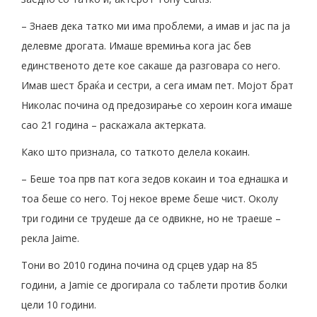
– Знаев дека татко ми има проблеми, а имав и јас па ја
делевме дрогата. Имаше времиња кога јас бев
единственото дете кое сакаше да разговара со него.
Имав шест браќа и сестри, а сега имам пет. Мојот брат
Николас почина од предозирање со хероин кога имаше
сао 21 година – раскажала актерката.
Како што признала, со таткото делела кокаин.
– Беше тоа прв пат кога зедов кокаин и тоа еднашка и
тоа беше со него. Тој некое време беше чист. Околу
три години се трудеше да се одвикне, но не траеше –
рекла Jaime.
Тони во 2010 година почина од срцев удар на 85
години, а Jamie се дрогирала со таблети против болки
цели 10 години.