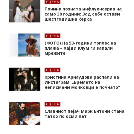
СЦЕНА
Почина позната инфлуенсерка на
само 30 години: Зад себе остави
шестгодишна ќерка
СЦЕНА
(ФОТО) На 53-години топлес на
плажа – Хајди Клум ги запали
мрежите
СЦЕНА
Кристина Арнаудова распали на
Инстаграм: „Времето на
неписмени мочковци е почнато”
СЦЕНА
Славниот пејач Марк Ентони стана
татко по осми пат