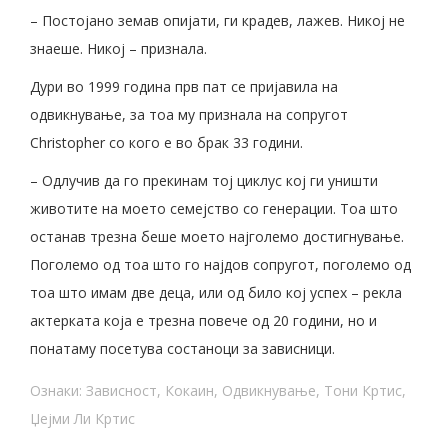
– Постојано земав опијати, ги крадев, лажев. Никој не
знаеше. Никој – признала.
Дури во 1999 година прв пат се пријавила на
одвикнување, за тоа му признала на сопругот
Christopher со кого е во брак 33 години.
– Одлучив да го прекинам тој циклус кој ги уништи
животите на моето семејство со генерации. Тоа што
останав трезна беше моето најголемо достигнување.
Поголемо од тоа што го најдов сопругот, поголемо од
тоа што имам две деца, или од било кој успех – рекла
актерката која е трезна повече од 20 години, но и
понатаму посетува состаноци за зависници.
Ознаки:
Зависност
,
Кокаин
,
Одвикнување
,
Тони Кртис
,
Џејми Ли Кртис