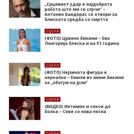
„Срцевиот удар е најдобрата
работа што ми се случи“ –
Антонио Бандерас се отвори за
блиската средба со смртта
СЦЕНА
(ФОТО) Црвено бикини – Ева
Лонгорија блеска и на 51 година
СЦЕНА
(ФОТО) Нејзината фигура е
нереална – Емили во мини бикини
за „збогум на јули“
СЦЕНА
(ВИДЕО) Интимно и секси до
болка – Севе со нова песна
СЦЕНА