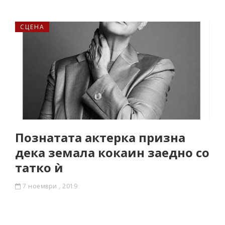
СЦЕНА
Познатата актерка призна
дека земала кокаин заедно со
татко ѝ
7 ноември , 2019