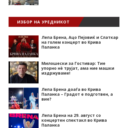
ИЗБОР НА УРЕДНИКОТ
Лепа Брена, Ацо Пејовиќ и Слаткар
на голем концерт во Крива
Паланка
Милошески за Гостивар: Тие
упорно нѐ трујат, ама ние машки
издржуваме!
Лепа Брена доаѓа во Крива
Паланка – Градот е подготвен, а
вие?
Лепа Брена на 29. август со
концертен спектакл во Крива
Паланка