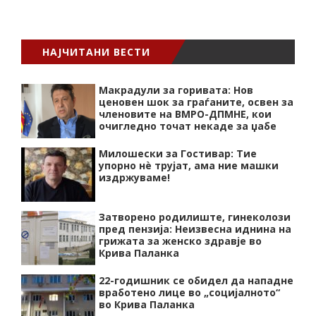
НАЈЧИТАНИ ВЕСТИ
Макрадули за горивата: Нов
ценовен шок за граѓаните, освен за
членовите на ВМРО-ДПМНЕ, кои
очигледно точат некаде за џабе
Милошески за Гостивар: Тие
упорно нѐ трујат, ама ние машки
издржуваме!
Затворено родилиште, гинеколози
пред пензија: Неизвесна иднина на
грижата за женско здравје во
Крива Паланка
22-годишник се обидел да нападне
вработено лице во „социјалното“
во Крива Паланка