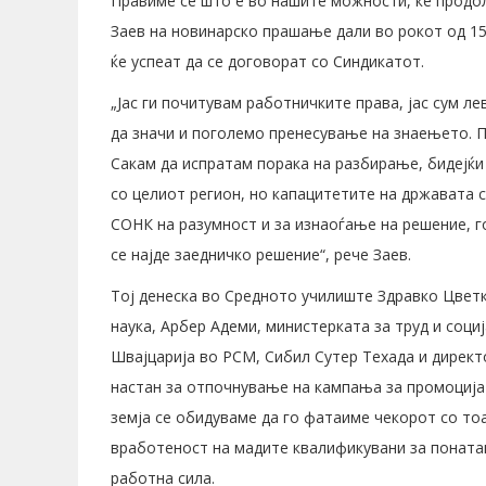
Правиме се што е во нашите можности, ќе продо
Заев на новинарско прашање дали во рокот од 15
ќе успеат да се договорат со Синдикатот.
„Јас ги почитувам работничките права, јас сум 
да значи и поголемо пренесување на знаењето. 
Сакам да испратам порака на разбирање, бидејќи 
со целиот регион, но капацитетите на државата с
СОНК на разумност и за изнаоѓање на решение, г
се најде заедничко решение“, рече Заев.
Тој денеска во Средното училиште Здравко Цветк
наука, Арбер Адеми, министерката за труд и соц
Швајцарија во РСМ, Сибил Сутер Техада и директ
настан за отпочнување на кампања за промоција
земја се обидуваме да го фатаиме чекорот со то
вработеност на мадите квалификувани за поната
работна сила.