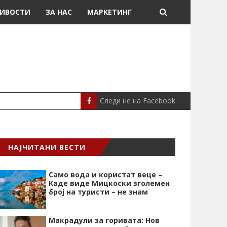
ИВОСТИ
ЗА НАС
МАРКЕТИНГ
Следи не на Facebook
МЕСИ ДОНИРАШЕ 8
СПОРТ
НАЈЧИТАНИ ВЕСТИ
Само вода и користат веце –
Каде виде Мицкоски зголемен
број на туристи – не знам
Макрадули за горивата: Нов