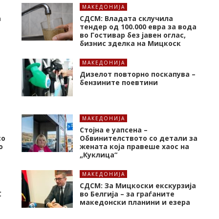
МАКЕДОНИЈА
а
СДСМ: Владата склучила
тендер од 100.000 евра за вода
во Гостивар без јавен оглас,
бизнис зделка на Мицкоск
МАКЕДОНИЈА
Дизелот повторно поскапува –
бензините поевтини
МАКЕДОНИЈА
Стојна е уапсена –
со
Обвинителството со детали за
о
жената која правеше хаос на
„Куклица“
МАКЕДОНИЈА
СДСМ: За Мицкоски екскурзија
C
во Белгија – за граѓаните
македонски планини и езера