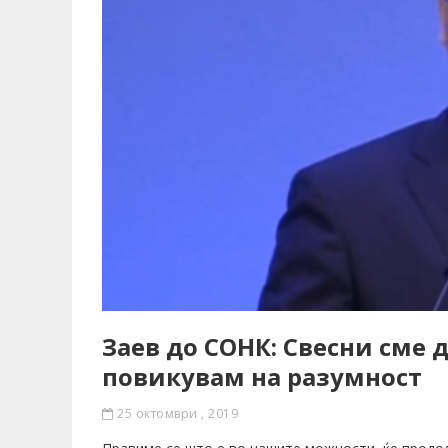
Заев до СОНК: Свесни сме 
повикувам на разумност
25 октомври , 2019