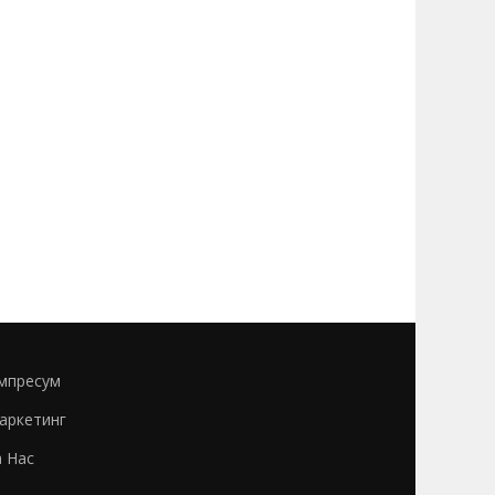
мпресум
аркетинг
а Нас