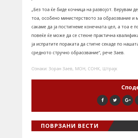
„Без тоа ќе биде кочница на развојот. Верувам д
тоа, особено министерството за обраозвание и м
сакаме да ја постигнеме конечната цел, а тоа е 
повеќе ќе може да се стекне практична квалифика
ја испратите пораката да стигне секаде по нашата
средното стручно обраозвание“, рече Заев.
Ознаки:
Зоран Заев
,
МОН
,
СОНК
,
Штрајк
Споде
ПОВРЗАНИ ВЕСТИ