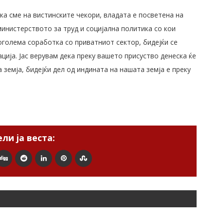
ека сме на вистинските чекори, владата е посветена на
инистерството за труд и социјална политика со кои
поголема соработка со приватниот сектор, бидејќи се
ција. Јас верувам дека преку вашето присуство денеска ќе
 земја, бидејќи дел од индината на нашата земја е преку
ли ја веста: