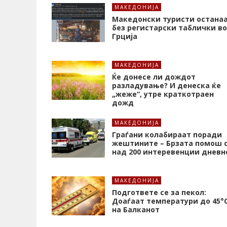
МАКЕДОНИЈА
Македонски туристи остана
без регистарски таблички во
Грција
МАКЕДОНИЈА
Ќе донесе ли дождот
разладување? И денеска ќе
„жеже“, утре краткотраен
дожд
МАКЕДОНИЈА
Граѓани колабираат поради
жештините – Брзата помош 
над 200 интеревенции дневн
МАКЕДОНИЈА
Подгответе се за пекол:
Доаѓаат температури до 45°
на Балканот