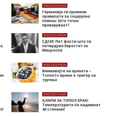
МАКЕДОНИЈА
Германија ги промени
правилата за социјална
помош: Што точно
проверуваат?
МАКЕДОНИЈА
СДСМ: Пет факти што ги
ја
потврдува Евростат за
Мицкоски
МАКЕДОНИЈА
Внимавајте на храната –
ни
Топлото време е тригер за
труења
МАКЕДОНИЈА
Е
АЛАРМ ЗА ТОПОЛ БРАН:
Tемпературите ќе надминат
ВО
40 степени!