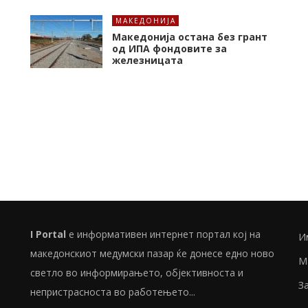
МАКЕДОНИЈА
Македонија остана без грант
од ИПА фондовите за
железницата
I Portal
е информативен интернет портал кој на
И
македонскиот медумски пазар ќе донесе едно ново
М
светло во информирањето, објективноста и
З
непристрасноста во работењето...