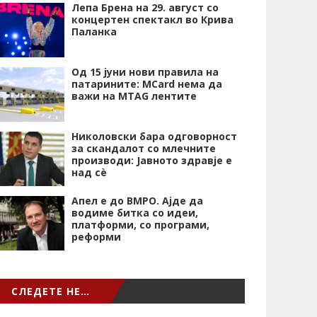
Лепа Брена на 29. август со
концертен спектакл во Крива
Паланка
Од 15 јуни нови правила на
патарините: MCard нема да
важи на MTAG лентите
Николовски бара одговорност
за скандалот со млечните
производи: Јавното здравје е
над сѐ
Апел е до ВМРО. Ајде да
водиме битка со идеи,
платформи, со програми,
реформи
СЛЕДЕТЕ НЕ…