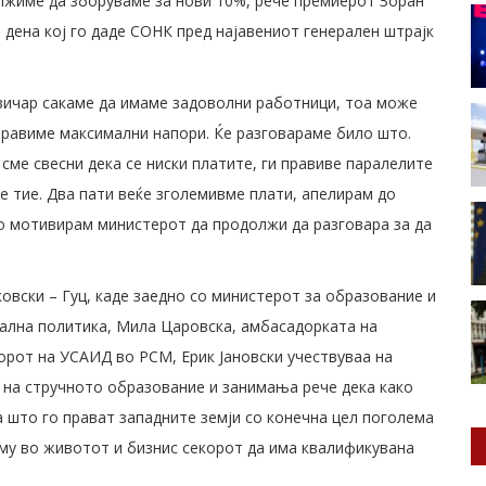
лжиме да зборуваме за нови 10%, рече премиерот Зоран
 дена кој го даде СОНК пред најавениот генерален штрајк
левичар сакаме да имаме задоволни работници, тоа може
Правиме максимални напори. Ќе разговараме било што.
сме свесни дека се ниски платите, ги правиве паралелите
е тие. Два пати веќе зголемивме плати, апелирам до
о мотивирам министерот да продолжи да разговара за да
овски – Гуц, каде заедно со министерот за образование и
ијална политика, Мила Царовска, амбасадорката на
орот на УСАИД во РСМ, Ерик Јановски учествуваа на
 на стручното образование и занимања рече дека како
а што го прават западните земји со конечна цел поголема
му во животот и бизнис секорот да има квалификувана