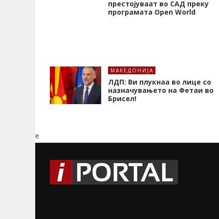
престојуваат во САД преку
програмата Open World
МАКЕДОНИЈА
ЛДП: Ви плукнаа во лице со
назначувањето на Фетаи во
Брисел!
e