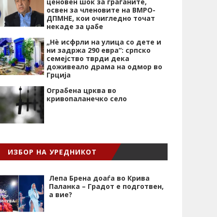
ценовен шок за граѓаните,
освен за членовите на ВМРО-
ДПМНЕ, кои очигледно точат
некаде за џабе
„Нѐ исфрли на улица со дете и
ни задржа 290 евра“: српско
семејство тврди дека
доживеало драма на одмор во
Грција
Ограбена црква во
кривопаланечко село
ИЗБОР НА УРЕДНИКОТ
Лепа Брена доаѓа во Крива
Паланка – Градот е подготвен,
а вие?