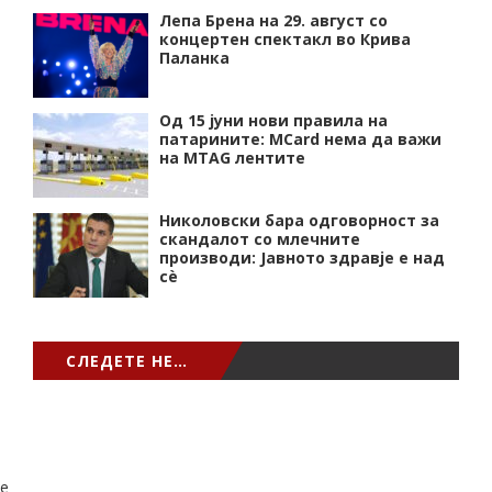
Лепа Брена на 29. август со
концертен спектакл во Крива
Паланка
Од 15 јуни нови правила на
патарините: MCard нема да важи
на MTAG лентите
Николовски бара одговорност за
скандалот со млечните
производи: Јавното здравје е над
сѐ
СЛЕДЕТЕ НЕ…
e