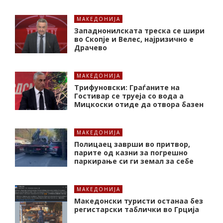
МАКЕДОНИЈА
Западнонилската треска се шири
во Скопје и Велес, најризично е
Драчево
МАКЕДОНИЈА
Трифуновски: Граѓаните на
Гостивар се труеја со вода а
Мицкоски отиде да отвора базен
МАКЕДОНИЈА
Полицаец заврши во притвор,
парите од казни за погрешно
паркирање си ги земал за себе
МАКЕДОНИЈА
Македонски туристи останаа без
регистарски таблички во Грција