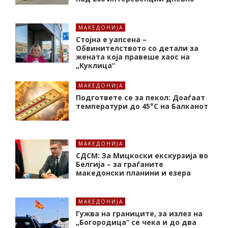
МАКЕДОНИЈА
Стојна е уапсена –
Обвинителството со детали за
жената која правеше хаос на
„Куклица“
МАКЕДОНИЈА
Подгответе се за пекол: Доаѓаат
температури до 45°C на Балканот
МАКЕДОНИЈА
СДСМ: За Мицкоски екскурзија во
Белгија – за граѓаните
македонски планини и езера
МАКЕДОНИЈА
Гужва на границите, за излез на
„Богородица“ се чека и до два