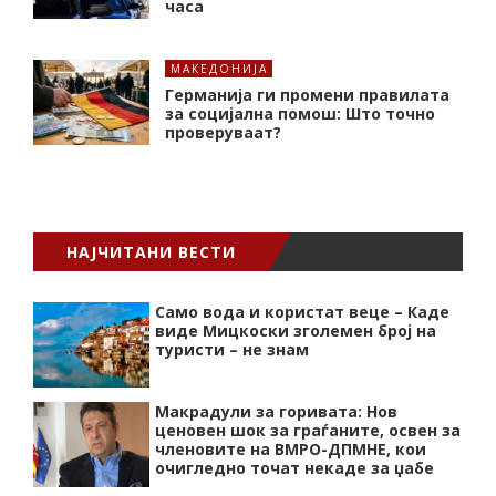
часа
МАКЕДОНИЈА
Германија ги промени правилата
за социјална помош: Што точно
проверуваат?
НАЈЧИТАНИ ВЕСТИ
Само вода и користат веце – Каде
виде Мицкоски зголемен број на
туристи – не знам
Макрадули за горивата: Нов
ценовен шок за граѓаните, освен за
членовите на ВМРО-ДПМНЕ, кои
очигледно точат некаде за џабе