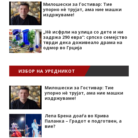
Милошески за Гостивар: Тие
упорно нѐ трујат, ама ние машки
издржуваме!
„Нѐ исфрли на улица со дете и ни
задржа 290 евра“: српско семејство
тврди дека доживеало драма на
одмор во Грција
ИЗБОР НА УРЕДНИКОТ
Милошески за Гостивар: Тие
упорно нѐ трујат, ама ние машки
издржуваме!
Лепа Брена доаѓа во Крива
Паланка – Градот е подготвен, а
вие?