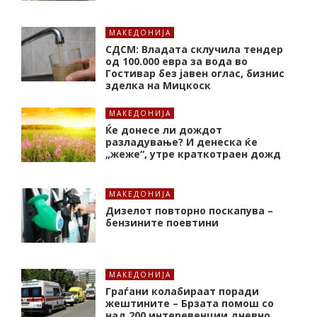
МАКЕДОНИЈА
СДСМ: Владата склучила тендер
од 100.000 евра за вода во
Гостивар без јавен оглас, бизнис
зделка на Мицкоск
МАКЕДОНИЈА
Ќе донесе ли дождот
разладување? И денеска ќе
„жеже“, утре краткотраен дожд
МАКЕДОНИЈА
Дизелот повторно поскапува –
бензините поевтини
МАКЕДОНИЈА
Граѓани колабираат поради
жештините – Брзата помош со
над 200 интеревенции дневно