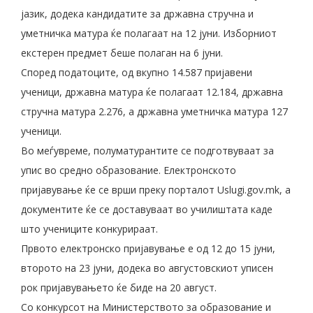
јазик, додека кандидатите за државна стручна и
уметничка матура ќе полагаат на 12 јуни. Изборниот
екстерен предмет беше полаган на 6 јуни.
Според податоците, од вкупно 14.587 пријавени
ученици, државна матура ќе полагаат 12.184, државна
стручна матура 2.276, а државна уметничка матура 127
ученици.
Во меѓувреме, полуматурантите се подготвуваат за
упис во средно образование. Електронското
пријавување ќе се врши преку порталот Uslugi.gov.mk, а
документите ќе се доставуваат во училиштата каде
што учениците конкурираат.
Првото електронско пријавување е од 12 до 15 јуни,
второто на 23 јуни, додека во августовскиот уписен
рок пријавувањето ќе биде на 20 август.
Со конкурсот на Министерството за образование и