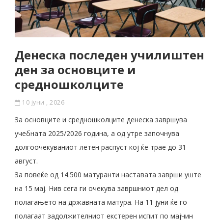
Денеска последен училиштен
ден за основците и
средношколците
10 јуни , 2026
За основците и средношколците денеска завршува
учебната 2025/2026 година, а од утре започнува
долгоочекуваниот летен распуст кој ќе трае до 31
август.
За повеќе од 14.500 матуранти наставата заврши уште
на 15 мај. Нив сега ги очекува завршниот дел од
полагањето на државната матура. На 11 јуни ќе го
полагаат задолжителниот екстерен испит по мајчин