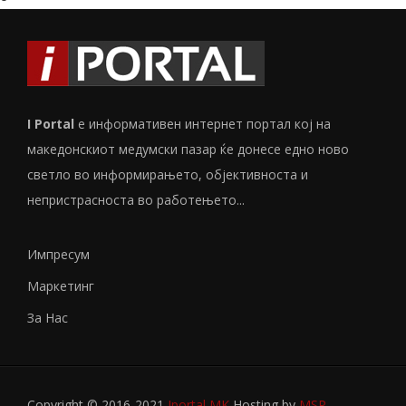
I Portal
е информативен интернет портал кој на
македонскиот медумски пазар ќе донесе едно ново
светло во информирањето, објективноста и
непристрасноста во работењето...
Импресум
Маркетинг
За Нас
Copyright © 2016-2021
Iportal MK
Hosting by
MSP