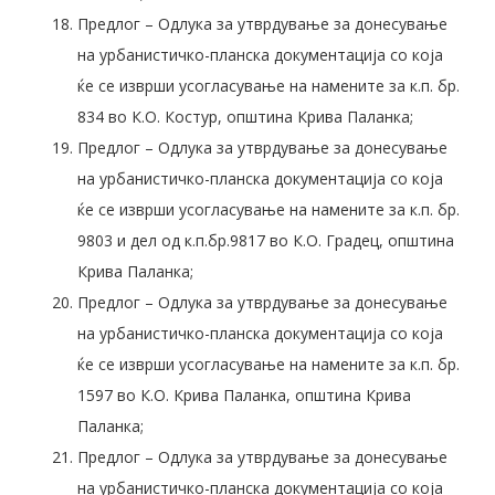
Предлог – Одлука за утврдување за донесување
на урбанистичко-планска документација со која
ќе се изврши усогласување на намените за к.п. бр.
834 во К.О. Костур, општина Крива Паланка;
Предлог – Одлука за утврдување за донесување
на урбанистичко-планска документација со која
ќе се изврши усогласување на намените за к.п. бр.
9803 и дел од к.п.бр.9817 во К.О. Градец, општина
Крива Паланка;
Предлог – Одлука за утврдување за донесување
на урбанистичко-планска документација со која
ќе се изврши усогласување на намените за к.п. бр.
1597 во К.О. Крива Паланка, општина Крива
Паланка;
Предлог – Одлука за утврдување за донесување
на урбанистичко-планска документација со која