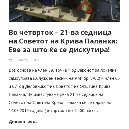
Во четврток – 21-ва седница
на Советот на Крива Паланка:
Еве за што ќе се дискутира!
11 март , 2019
Врз основа на член 39, точка 1 од Законот за локална
самоуправа („Службен весник на РМ“ бр. 5/02) и член 65
и 67 од Деловникот на Советот на Општина Крива
Паланка, Ве известуваме дека 21-та седница на
Советот на Општина Крива Паланка ќе се одржи на
14.03.2019 година (четврток ) во 15,00 часот.
Дневен ред: