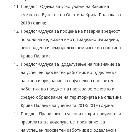
Предлог- Одлука за усвојување на Завршна
сметка на Буџетот на Општина Крива Паланка за
2018 година;
Предлог-Одлука за процена на пазарна вредност
по зони на недвижен имот, градежно изградено,
неизградено и земјоделско земјиште во општина
Крива Паланка;
Предлог-Одлука за доделување на признание за
најуспешен просветен работник во одделенска
настава и признание за најуспешен просветен
работник во предметна настава во основно и
средно образование на територијата на општина
Крива Паланка за учебната 2018/2019 година;
Предлог-Правилник за условите, критериумите и
правилата за доделување признание за
најуспешен просветен работник во одделенска