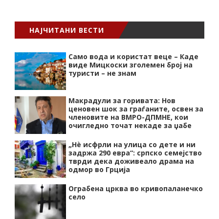
НАЈЧИТАНИ ВЕСТИ
Само вода и користат веце – Каде
виде Мицкоски зголемен број на
туристи – не знам
Макрадули за горивата: Нов
ценовен шок за граѓаните, освен за
членовите на ВМРО-ДПМНЕ, кои
очигледно точат некаде за џабе
„Нѐ исфрли на улица со дете и ни
задржа 290 евра“: српско семејство
тврди дека доживеало драма на
одмор во Грција
Ограбена црква во кривопаланечко
село