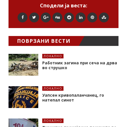
Сподели ја веста:
ПОВРЗАНИ ВЕСТИ
ЛОКАЛНО
Работник загина при сеча на дрва
во струшко
ЛОКАЛНО
Уапсен кривопаланчанец, го
натепал синот
ЛОКАЛНО