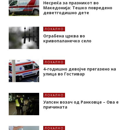
Несреќа за празникот во
Македонија: Тешко повредено
деветгодишно дете
ЛОКАЛНО
Ограбена црква во
кривопаланечко село
ЛОКАЛНО
4-годишно девојче прегазено на
улица во Гостивар
ЛОКАЛНО
Уапсен возач од Ранковце – Ова е
причината
ЛОКАЛНО