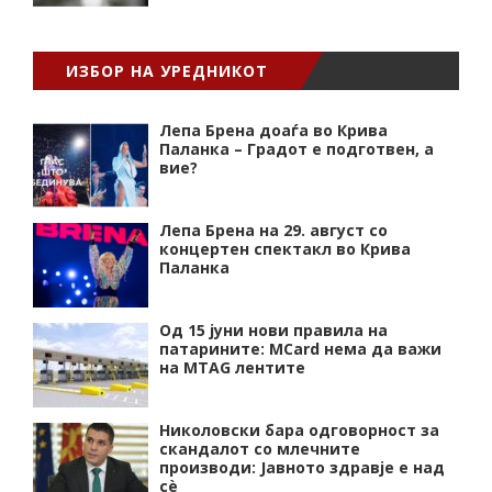
ИЗБОР НА УРЕДНИКОТ
Лепа Брена доаѓа во Крива
Паланка – Градот е подготвен, а
вие?
Лепа Брена на 29. август со
концертен спектакл во Крива
Паланка
Од 15 јуни нови правила на
патарините: MCard нема да важи
на MTAG лентите
Николовски бара одговорност за
скандалот со млечните
производи: Јавното здравје е над
сѐ