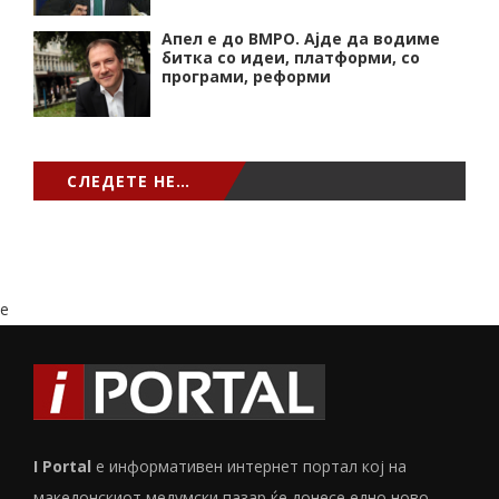
Апел е до ВМРО. Ајде да водиме
битка со идеи, платформи, со
програми, реформи
СЛЕДЕТЕ НЕ…
e
I Portal
е информативен интернет портал кој на
македонскиот медумски пазар ќе донесе едно ново