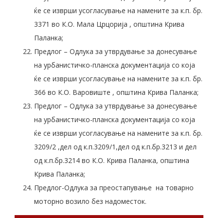
ќе се изврши усогласување на намените за к.п. бр.
3371 во К.О. Мала Црцорија , општина Крива
Паланка;
Предлог – Одлука за утврдување за донесување
на урбанистичко-планска документација со која
ќе се изврши усогласување на намените за к.п. бр.
366 во К.О. Варовиште , општина Крива Паланка;
Предлог – Одлука за утврдување за донесување
на урбанистичко-планска документација со која
ќе се изврши усогласување на намените за к.п. бр.
3209/2 ,дел од к.п.3209/1,дел од к.п.бр.3213 и дел
од к.п.бр.3214 во К.О. Крива Паланка, општина
Крива Паланка;
Предлог-Одлука за преостапување на товарно
моторно возило без надоместок.