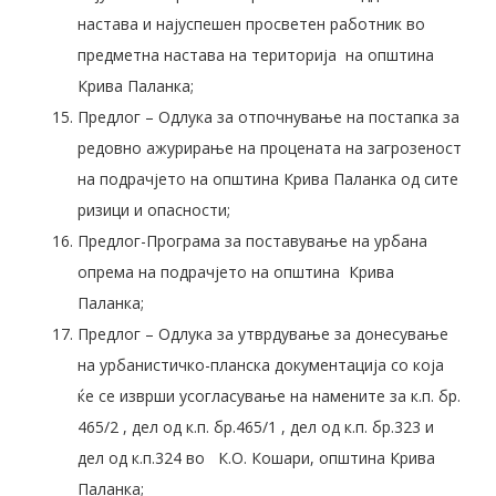
настава и најуспешен просветен работник во
предметна настава на територија на општина
Крива Паланка;
Предлог – Одлука за отпочнување на постапка за
редовно ажурирање на процената на загрозеност
на подрачјето на општина Крива Паланка од сите
ризици и опасности;
Предлог-Програма за поставување на урбана
опрема на подрачјето на општина Крива
Паланка;
Предлог – Одлука за утврдување за донесување
на урбанистичко-планска документација со која
ќе се изврши усогласување на намените за к.п. бр.
465/2 , дел од к.п. бр.465/1 , дел од к.п. бр.323 и
дел од к.п.324 во К.О. Кошари, општина Крива
Паланка;