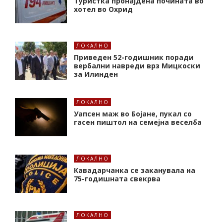
Туристка пронајдена почината во
хотел во Охрид
ЛОКАЛНО
Приведен 52-годишник поради
вербални навреди врз Мицкоски
за Илинден
ЛОКАЛНО
Уапсен маж во Бојане, пукал со
гасен пиштол на семејна веселба
ЛОКАЛНО
Кавадарчанка се заканувала на
75-годишната свекрва
ЛОКАЛНО