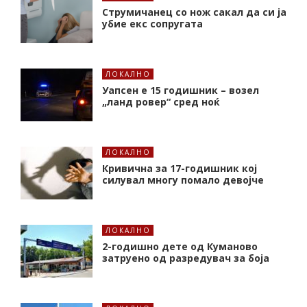
Струмичанец со нож сакал да си ја
убие екс сопругата
ЛОКАЛНО
Уапсен е 15 годишник – возел
„ланд ровер“ сред ноќ
ЛОКАЛНО
Кривична за 17-годишник кој
силувал многу помало девојче
ЛОКАЛНО
2-годишно дете од Куманово
затруено од разредувач за боја