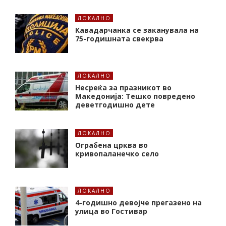
ЛОКАЛНО
Кавадарчанка се заканувала на
75-годишната свекрва
ЛОКАЛНО
Несреќа за празникот во
Македонија: Тешко повредено
деветгодишно дете
ЛОКАЛНО
Ограбена црква во
кривопаланечко село
ЛОКАЛНО
4-годишно девојче прегазено на
улица во Гостивар