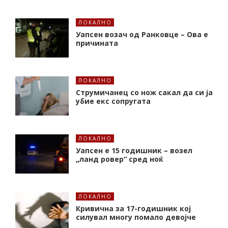
ЛОКАЛНО
Уапсен возач од Ранковце – Ова е
причината
ЛОКАЛНО
Струмичанец со нож сакал да си ја
убие екс сопругата
ЛОКАЛНО
Уапсен е 15 годишник – возел
„ланд ровер“ сред ноќ
ЛОКАЛНО
Кривична за 17-годишник кој
силувал многу помало девојче