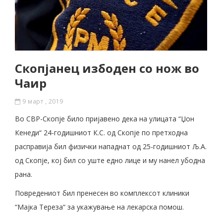
Скопјанец избоден со нож во
Чаир
9 март , 2019
Во СВР-Скопје било пријавено дека на улицата “Џон
Кенеди“ 24-годишниот К.С. од Скопје по претходна
расправија бил физички нападнат од 25-годишниот Љ.А.
од Скопје, кој бил со уште едно лице и му нанел убодна
рана.
Повредениот бил пренесен во комплексот клиники
“Мајка Тереза“ за укажување на лекарска помош.