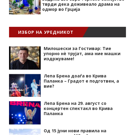
тврди дека доживеало драма на
одмор во Грција
ИЗБОР НА УРЕДНИКОТ
Милошески за Гостивар: Тие
упорно нѐ трујат, ама ние машки
издржуваме!
Лепа Брена доаѓа во Крива
Паланка – Градот е подготвен, а
вие?
Лепа Брена на 29. август со
концертен спектакл во Крива
Паланка
Од 15 јуни нови правила на