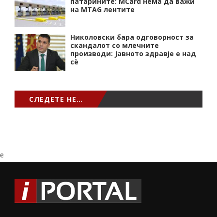
патарините: MCard нема да важи
на MTAG лентите
Николовски бара одговорност за
скандалот со млечните
производи: Јавното здравје е над
сѐ
СЛЕДЕТЕ НЕ…
e