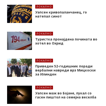
ЛОКАЛНО
Уапсен кривопаланчанец, го
натепал синот
ЛОКАЛНО
Туристка пронајдена почината во
хотел во Охрид
ЛОКАЛНО
Приведен 52-годишник поради
вербални навреди врз Мицкоски
за Илинден
ЛОКАЛНО
Уапсен маж во Бојане, пукал со
гасен пиштол на семејна веселба