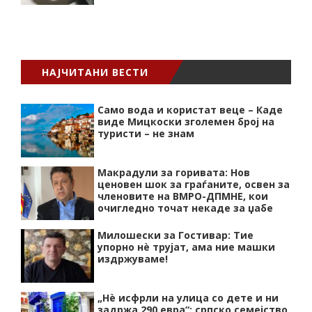
НАЈЧИТАНИ ВЕСТИ
Само вода и користат веце – Каде
виде Мицкоски зголемен број на
туристи – не знам
Макрадули за горивата: Нов
ценовен шок за граѓаните, освен за
членовите на ВМРО-ДПМНЕ, кои
очигледно точат некаде за џабе
Милошески за Гостивар: Тие
упорно нѐ трујат, ама ние машки
издржуваме!
„Нѐ исфрли на улица со дете и ни
задржа 290 евра“: српско семејство