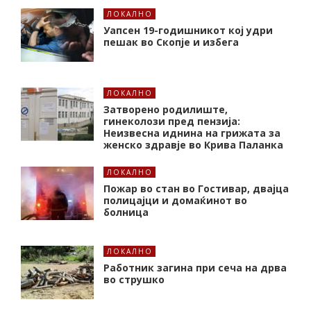
ЛОКАЛНО
Уапсен 19-годишникот кој удри
пешак во Скопје и избега
ЛОКАЛНО
Затворено родилиште,
гинеколози пред пензија:
Неизвесна иднина на грижата за
женско здравје во Крива Паланка
ЛОКАЛНО
Пожар во стан во Гостивар, двајца
полицајци и домаќинот во
болница
ЛОКАЛНО
Работник загина при сеча на дрва
во струшко