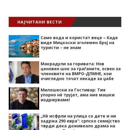
НАЈЧИТАНИ ВЕСТИ
Само вода и користат веце – Каде
виде Мицкоски зголемен број на
туристи – не знам
Макрадули за горивата: Нов
ценовен шок за граѓаните, освен за
членовите на ВМРО-ДПМНЕ, кои
очигледно точат некаде за џабе
Милошески за Гостивар: Тие
упорно нѐ трујат, ама ние машки
издржуваме!
„Нѐ исфрли на улица со дете и ни
задржа 290 евра“: српско семејство
тврди дека доживеало драма на