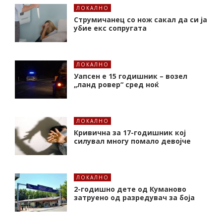
ЛОКАЛНО
Струмичанец со нож сакал да си ја
убие екс сопругата
ЛОКАЛНО
Уапсен е 15 годишник – возел
„ланд ровер“ сред ноќ
ЛОКАЛНО
Кривична за 17-годишник кој
силувал многу помало девојче
ЛОКАЛНО
2-годишно дете од Куманово
затруено од разредувач за боја