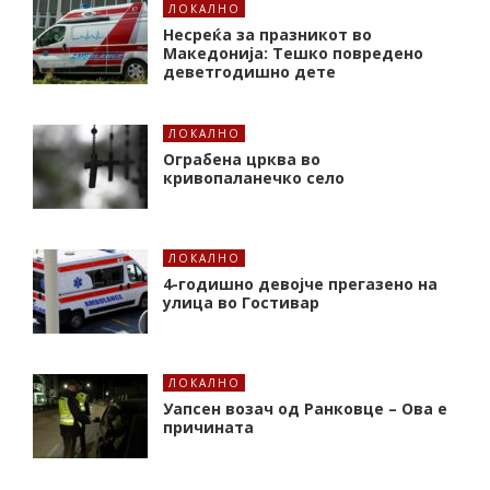
ЛОКАЛНО
Несреќа за празникот во
Македонија: Тешко повредено
деветгодишно дете
ЛОКАЛНО
Ограбена црква во
кривопаланечко село
ЛОКАЛНО
4-годишно девојче прегазено на
улица во Гостивар
ЛОКАЛНО
Уапсен возач од Ранковце – Ова е
причината