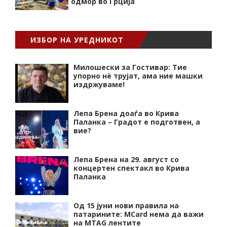
одмор во Грција
ИЗБОР НА УРЕДНИКОТ
Милошески за Гостивар: Тие
упорно нѐ трујат, ама ние машки
издржуваме!
Лепа Брена доаѓа во Крива
Паланка – Градот е подготвен, а
вие?
Лепа Брена на 29. август со
концертен спектакл во Крива
Паланка
Од 15 јуни нови правила на
патарините: MCard нема да важи
на MTAG лентите