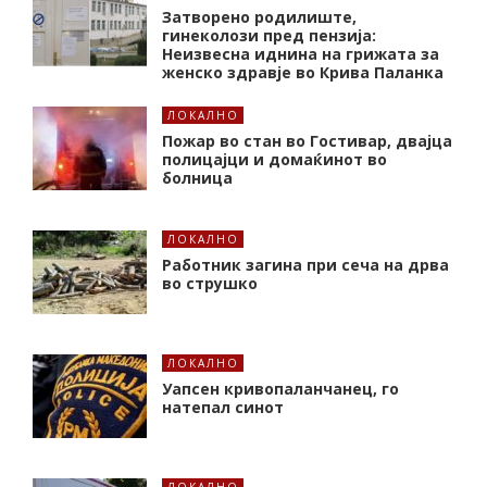
Затворено родилиште,
гинеколози пред пензија:
Неизвесна иднина на грижата за
женско здравје во Крива Паланка
ЛОКАЛНО
Пожар во стан во Гостивар, двајца
полицајци и домаќинот во
болница
ЛОКАЛНО
Работник загина при сеча на дрва
во струшко
ЛОКАЛНО
Уапсен кривопаланчанец, го
натепал синот
ЛОКАЛНО