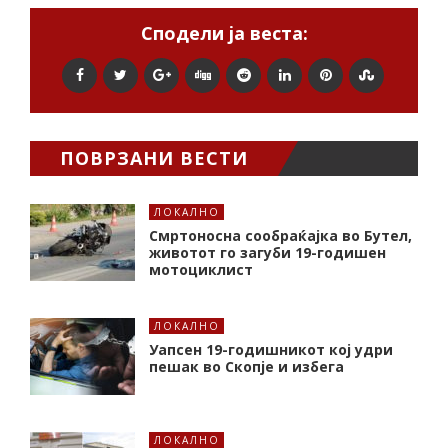
Сподели ја веста:
ПОВРЗАНИ ВЕСТИ
ЛОКАЛНО
Смртоносна сообраќајка во Бутел,
животот го загуби 19-годишен
мотоциклист
ЛОКАЛНО
Уапсен 19-годишникот кој удри
пешак во Скопје и избега
ЛОКАЛНО