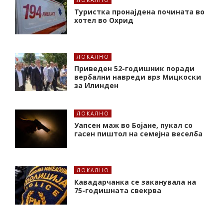
Туристка пронајдена почината во
хотел во Охрид
ЛОКАЛНО
Приведен 52-годишник поради
вербални навреди врз Мицкоски
за Илинден
ЛОКАЛНО
Уапсен маж во Бојане, пукал со
гасен пиштол на семејна веселба
ЛОКАЛНО
Кавадарчанка се заканувала на
75-годишната свекрва