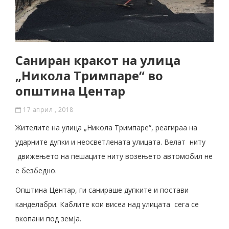
Саниран кракот на улица
„Никола Тримпаре“ во
општина Центар
17 април , 2018
Жителите на улица „Никола Тримпаре“, реагираа на
ударните дупки и неосветлената улицата. Велат ниту
движењето на пешаците ниту возењето автомобил не
е безбедно.
Општина Центар, ги санираше дупките и постави
канделабри. Каблите кои висеа над улицата сега се
вкопани под земја.