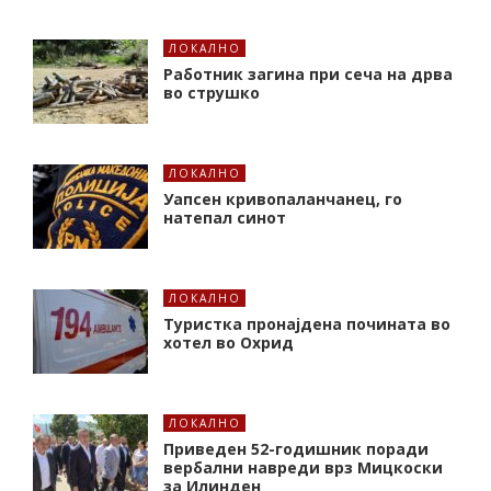
ЛОКАЛНО
Работник загина при сеча на дрва
во струшко
ЛОКАЛНО
Уапсен кривопаланчанец, го
натепал синот
ЛОКАЛНО
Туристка пронајдена почината во
хотел во Охрид
ЛОКАЛНО
Приведен 52-годишник поради
вербални навреди врз Мицкоски
за Илинден