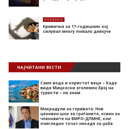
ЛОКАЛНО
Кривична за 17-годишник кој
силувал многу помало девојче
НАЈЧИТАНИ ВЕСТИ
Само вода и користат веце – Каде
виде Мицкоски зголемен број на
туристи – не знам
Макрадули за горивата: Нов
ценовен шок за граѓаните, освен за
членовите на ВМРО-ДПМНЕ, кои
очигледно точат некаде за џабе