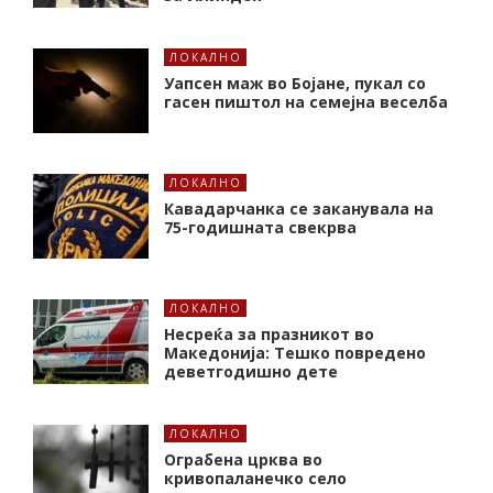
ЛОКАЛНО
Уапсен маж во Бојане, пукал со
гасен пиштол на семејна веселба
ЛОКАЛНО
Кавадарчанка се заканувала на
75-годишната свекрва
ЛОКАЛНО
Несреќа за празникот во
Македонија: Тешко повредено
деветгодишно дете
ЛОКАЛНО
Ограбена црква во
кривопаланечко село