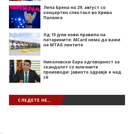
Лепа Брена на 29. август со
концертен спектакл во Крива
Паланка
Од 15 јуни нови правила на
патарините: MCard нема да важи
на MTAG лентите
Николовски бара одговорност за
скандалот со млечните
производи: Јавното здравје е над
сѐ
СЛЕДЕТЕ НЕ…