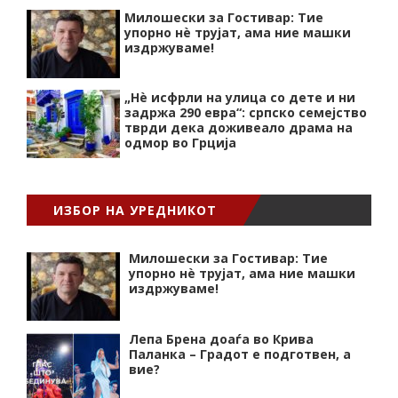
Милошески за Гостивар: Тие
упорно нѐ трујат, ама ние машки
издржуваме!
„Нѐ исфрли на улица со дете и ни
задржа 290 евра“: српско семејство
тврди дека доживеало драма на
одмор во Грција
ИЗБОР НА УРЕДНИКОТ
Милошески за Гостивар: Тие
упорно нѐ трујат, ама ние машки
издржуваме!
Лепа Брена доаѓа во Крива
Паланка – Градот е подготвен, а
вие?