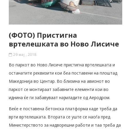
(ФОТО) Пристигна
вртелешката во Ново Лисиче
29 мај , 2018
Во паркот во Ново Лисиче пристигна вртелешката и
останатите реквизити кои беа поставени на плоштад
Македонија во Центар. Во близина на авионот во
паркот се монтираат забавните елементи кои во
иднина ќе ги забавуваат најмладите од Аеродром.
Веќе е поставена бетонска платформа каде треба да
врти вртелешката. Втората се уште се наоѓа пред
Министерството за надворешни работи и таа треба да