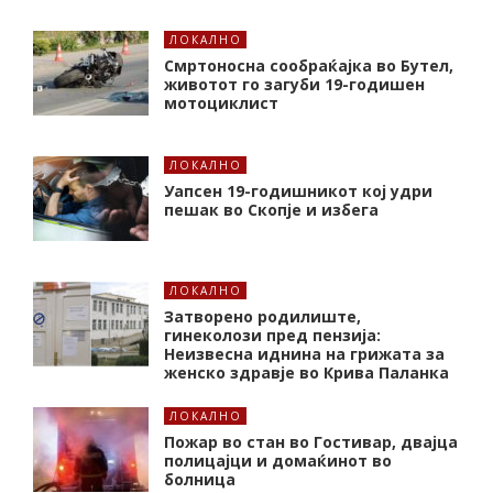
ЛОКАЛНО
Смртоносна сообраќајка во Бутел,
животот го загуби 19-годишен
мотоциклист
ЛОКАЛНО
Уапсен 19-годишникот кој удри
пешак во Скопје и избега
ЛОКАЛНО
Затворено родилиште,
гинеколози пред пензија:
Неизвесна иднина на грижата за
женско здравје во Крива Паланка
ЛОКАЛНО
Пожар во стан во Гостивар, двајца
полицајци и домаќинот во
болница