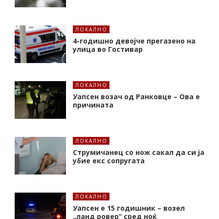
ЛОКАЛНО
4-годишно девојче прегазено на
улица во Гостивар
ЛОКАЛНО
Уапсен возач од Ранковце – Ова е
причината
ЛОКАЛНО
Струмичанец со нож сакал да си ја
убие екс сопругата
ЛОКАЛНО
Уапсен е 15 годишник – возел
„ланд ровер“ сред ноќ