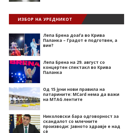
ИЗБОР НА УРЕДНИКОТ
Лепа Брена доаѓа во Крива
Паланка – Градот е подготвен, а
вие?
Лепа Брена на 29. август со
концертен спектакл во Крива
Паланка
Од 15 јуни нови правила на
патарините: MCard нема да важи
на MTAG лентите
Николовски бара одговорност за
скандалот со млечните
производи: Јавното здравје е над
сѐ