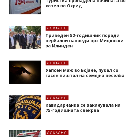
Туристка пронајдена почината во
хотел во Охрид
ЛОКАЛНО
Приведен 52-годишник поради
вербални навреди врз Мицкоски
за Илинден
ЛОКАЛНО
Уапсен маж во Бојане, пукал со
гасен пиштол на семејна веселба
ЛОКАЛНО
Кавадарчанка се заканувала на
75-годишната свекрва
ЛОКАЛНО