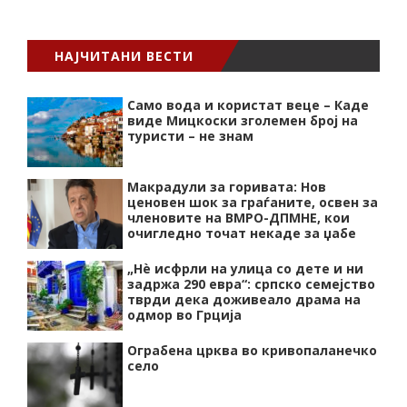
НАЈЧИТАНИ ВЕСТИ
Само вода и користат веце – Каде
виде Мицкоски зголемен број на
туристи – не знам
Макрадули за горивата: Нов
ценовен шок за граѓаните, освен за
членовите на ВМРО-ДПМНЕ, кои
очигледно точат некаде за џабе
„Нѐ исфрли на улица со дете и ни
задржа 290 евра“: српско семејство
тврди дека доживеало драма на
одмор во Грција
Ограбена црква во кривопаланечко
село