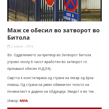
Маж се обесил во затворот во
Битола
2 април , 2018
Во Одделението за притвор во Затворот Битола
утрово околу 6 часот вработен во затворот го
пронашол обесен И.Д.(54).
Смртта е констатирана од страна на лекар од Брза
помош. Од страна на јавен обвинител телото на
починатиот е дадено на обдукција. Увидот е во тек.
Извор
:
МИА