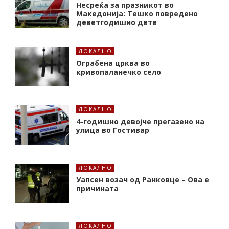
Несреќа за празникот во
Македонија: Тешко повредено
деветгодишно дете
ЛОКАЛНО
Ограбена црква во
кривопаланечко село
ЛОКАЛНО
4-годишно девојче прегазено на
улица во Гостивар
ЛОКАЛНО
Уапсен возач од Ранковце – Ова е
причината
ЛОКАЛНО