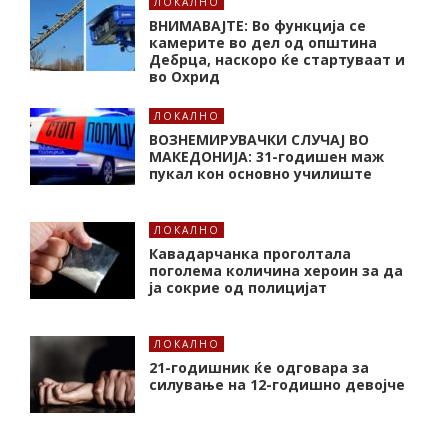
ЛОКАЛНО
ВНИМАВАЈТЕ: Во функција се
камерите во дел од општина
Дебрца, наскоро ќе стартуваат и
во Охрид
ЛОКАЛНО
ВОЗНЕМИРУВАЧКИ СЛУЧАЈ ВО
МАКЕДОНИЈА: 31-годишен маж
пукал кон основнo училиште
ЛОКАЛНО
Кавадарчанка проголтала
поголема количина хероин за да
ја сокрие од полицијат
ЛОКАЛНО
21-годишник ќе одговара за
силување на 12-годишно девојче