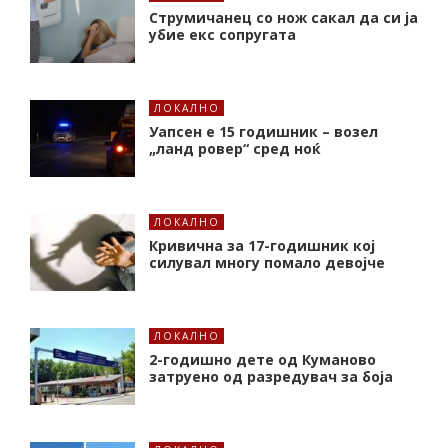
Струмичанец со нож сакал да си ја
убие екс сопругата
ЛОКАЛНО
Уапсен е 15 годишник – возел
„ланд ровер“ сред ноќ
ЛОКАЛНО
Кривична за 17-годишник кој
силувал многу помало девојче
ЛОКАЛНО
2-годишно дете од Куманово
затруено од разредувач за боја