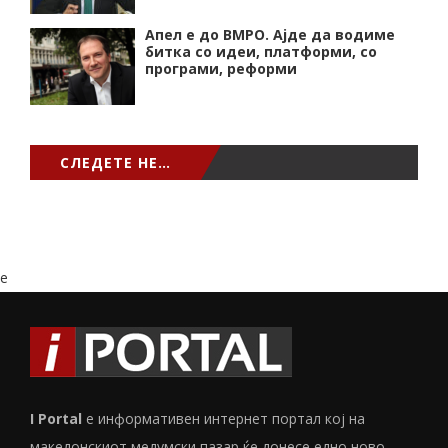
Апел е до ВМРО. Ајде да водиме
битка со идеи, платформи, со
програми, реформи
СЛЕДЕТЕ НЕ…
e
I Portal
е информативен интернет портал кој на
македонскиот медумски пазар ќе донесе едно ново