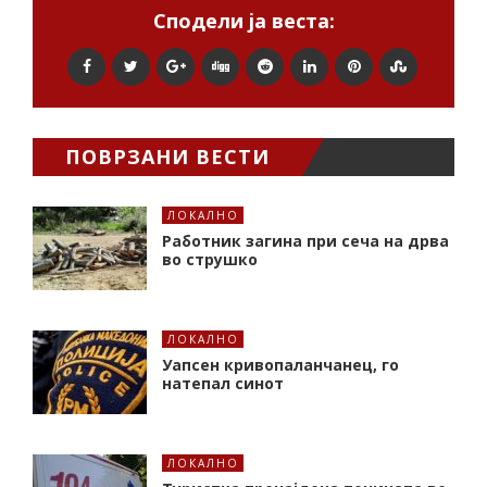
Сподели ја веста:
ПОВРЗАНИ ВЕСТИ
ЛОКАЛНО
Работник загина при сеча на дрва
во струшко
ЛОКАЛНО
Уапсен кривопаланчанец, го
натепал синот
ЛОКАЛНО