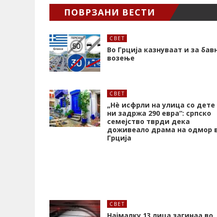
ПОВРЗАНИ ВЕСТИ
СВЕТ
Во Грција казнуваат и за бав
возење
СВЕТ
„Нѐ исфрли на улица со дете
ни задржа 290 евра“: српско
семејство тврди дека
доживеало драма на одмор 
Грција
СВЕТ
Најмалку 13 лица загинаа во