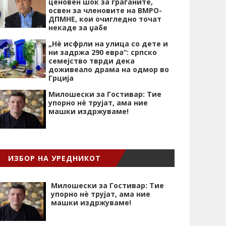
ценовен шок за граѓаните,
освен за членовите на ВМРО-
ДПМНЕ, кои очигледно точат
некаде за џабе
„Нѐ исфрли на улица со дете и
ни задржа 290 евра“: српско
семејство тврди дека
доживеало драма на одмор во
Грција
Милошески за Гостивар: Тие
упорно нѐ трујат, ама ние
машки издржуваме!
ИЗБОР НА УРЕДНИКОТ
Милошески за Гостивар: Тие
упорно нѐ трујат, ама ние
машки издржуваме!