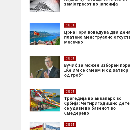
земјотресот во Јапонија
СВЕТ
Црна Гора воведува два ден
платено менструално отсуст
месечно
СВЕТ
Вучиќ за можен изборен пора
„Ќе им се смеам и од затвор 
од гроб“
СВЕТ
Трагедија во аквапарк во
Србија: Четиригодишно дете
се удави во базенот во
Смедерево
СВЕТ