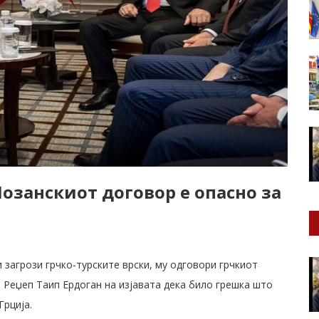
озанскиот договор е опасно за
загрози грчко-турските врски, му одговори грчкиот
 Реџеп Таип Ердоган на изјавата дека било грешка што
Грција.