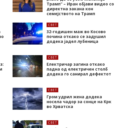
Трамп“ – Иран објави видео со
директна закана кон
семејството на Трамп
СВЕТ
а
32-годишен маж во Косово
во
почина откако се задушил
додека јадел лубеница
СВЕТ
з:
Електричар загина откако
и
падна од електричен столб
додека го санирал дефектот
СВЕТ
Гром удрил жена додека
носела чадор за сонце на Крк
во Хрватска
СВЕТ