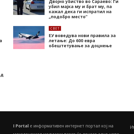
Двојно убиство во Сараево: Ги
убил мајка му и брат му, па
кажал дека ги испратил на
„подобро место“
СВЕТ
ЕУ воведува нови правила за
а
летање: До 600 евра
обештетување за доцнење
од
I Portal
е информативен интернет портал кој на
И