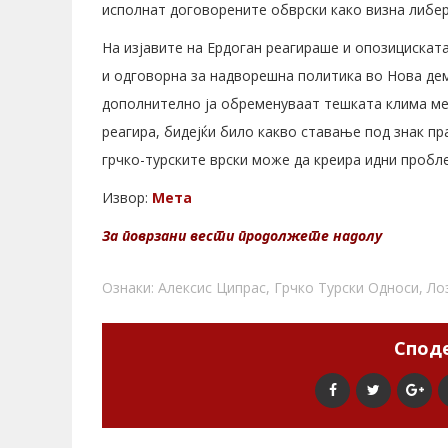
исполнат договорените обврски како визна либера
На изјавите на Ердоган реагираше и опозицискат
и одговорна за надворешна политика во Нова дем
дополнително ја обременуваат тешката клима меѓ
реагира, бидејќи било какво ставање под знак пр
грчко-турските врски може да креира идни пробл
Извор:
Мета
За поврзани вести продолжете надолу
Ознаки:
Алексис Ципрас
,
Грчко Турски Односи
,
Ло
Споде