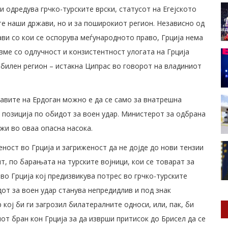
и одредува грчко-турските врски, статусот на Егејското
те наши држави, но и за поширокиот регион. Независно од
ави со кои се оспорува меѓународното право, Грција нема
увме со одлучност и конзистентност улогата на Грција
абилен регион – истакна Ципрас во говорот на владиниот
јавите на Ердоган можно е да се само за внатрешна
а позиција по обидот за воен удар. Министерот за одбрана
жи во оваа опасна насока.
ност во Грција и загриженост да не дојде до нови тензии
т, по барањата на турските војници, кои се товарат за
 во Грција кој предизвикува потрес во грчко-турските
дот за воен удар станува непредидлив и под знак
кој би ги загрозил билатералните односи, или, пак, би
т бран кон Грција за да изврши притисок до Брисел да се