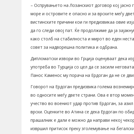
– Оспрувањето на Лозанскиот договор кој јасно г
море и островите е опасно и за врските меѓу две
вистинските причини кои ги предизвикаа овие изј
да го следи овој пат. Ќе продолжиме да ја зајакн
како столб на стабилноста и мирот во еден нест
совет за надворешна политика и одбрана.
Дипломатски извори во Грција оценуваат дека из
употреба во Турција со цел да се засили неговат
Панос Каменос му порача на Ердоган да не се дви
Говорот на Ердоган предизвика голема вознемире
во односите меѓу двете страни. Ова е втор момен
учество во воениот удар против Ердоган, за азил
врски. Оценките во Атина се дека Ердоган по оби
прашалник е дали е можно да направи некој чекор 
извршил притисок преку зголемување на бегалскио