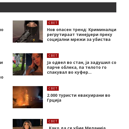
СВЕТ
но
Нов опасен тренд: Криминалци
регрутираат тинејџери преку
социјални мрежи за убиства
СВЕТ
 и
Ја одвел во стан, ја задушил со
парче облека, па телото го
спакувал во куфер…
во
СВЕТ
2.000 туристи евакуирани во
Грција
СВЕТ
„Како да се убие Меланија