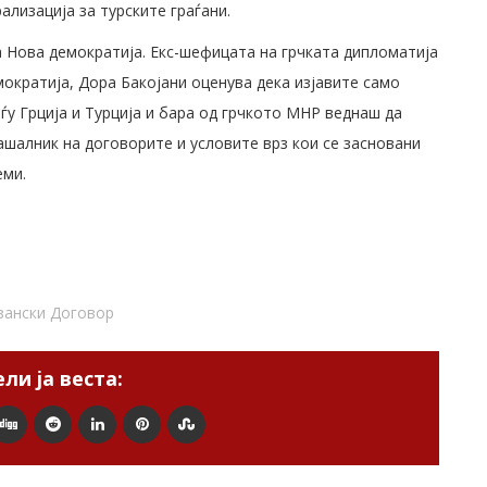
лизација за турските граѓани.
а Нова демократија. Екс-шефицата на грчката дипломатија
ократија, Дора Бакојани оценува дека изјавите само
у Грција и Турција и бара од грчкото МНР веднаш да
ашалник на договорите и условите врз кои се засновани
еми.
зански Договор
ли ја веста: