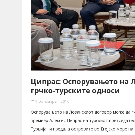
Ципрас: Оспорувањето на Л
грчко-турските односи
1 октомври , 2016
Оспорувањето на Лозанскиот договор може да ги 
премиер Алексис Ципрас на турскиот претседател
Турција ги предала островите во Егејско море на 