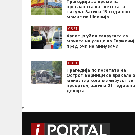
Трагедија за време на
прославата на светската
титула: Загина 13-годишно
момче во Шпанија
СВЕТ
Хрват ја убил сопругата со
мачета на улица во Германиј
пред очи на минувачи
СВЕТ
Трагедија по посетата на
Острог: Верници се враќале 
манастир кога минибусот се
превртел, загина 21-годишна
девојка
e