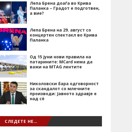
Лепа Брена доаѓа во Крива
Паланка – Градот е подготвен,
а вие?
Лепа Брена на 29. август со
концертен спектакл во Крива
Паланка
Од 15 јуни нови правила на
патарините: MCard нема да
важи на MTAG лентите
Николовски бара одговорност
за скандалот со млечните
производи: Јавното здравје е
над сѐ
СЛЕДЕТЕ НЕ…