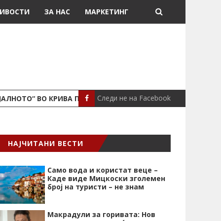
ИВОСТИ
ЗА НАС
МАРКЕТИНГ
Следи не на Facebook
ЈАЛНОТО“ ВО КРИВА ПАЛАНКА
ПОЖАР ВО СТАН
ЛОКАЛНО
НАЈЧИТАНИ ВЕСТИ
Само вода и користат веце –
Каде виде Мицкоски зголемен
број на туристи – не знам
Макрадули за горивата: Нов