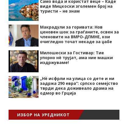
Само вода и користат веце – Каде
виде Мицкоски зголемен број на
туристи – не знам
Макрадули за горивата: Нов
ценовен шок за граѓаните, освен за
членовите на ВМРО-ДПМНЕ, кои
очигледно точат некаде за џабе
Милошески за Гостивар: Тие
упорно нѐ трујат, ама ние машки
издржуваме!
„Нѐ исфрли на улица со дете и ни
задржа 290 евра“: српско семејство
тврди дека доживеало драма на
одмор во Грција
ИЗБОР НА УРЕДНИКОТ