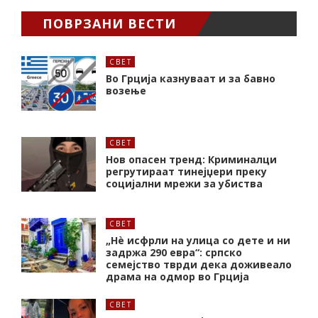
ПОВРЗАНИ ВЕСТИ
СВЕТ
Во Грција казнуваат и за бавно
возење
СВЕТ
Нов опасен тренд: Криминалци
регрутираат тинејџери преку
социјални мрежи за убиства
СВЕТ
„Нѐ исфрли на улица со дете и ни
задржа 290 евра“: српско
семејство тврди дека доживеало
драма на одмор во Грција
СВЕТ