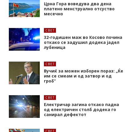
Црна Гора воведува два дена
платено менструално отсуство
месечно
СВЕТ
32-годишен маж во Косово почина
откако се задушил додека јадел
лубеница
СВЕТ
Вучиќ за можен изборен пораз: „Ќе
им се смеам и од затвор и од
гроб“
СВЕТ
Електричар загина откако падна
од електричен столб додека го
санирал дефектот
СВЕТ