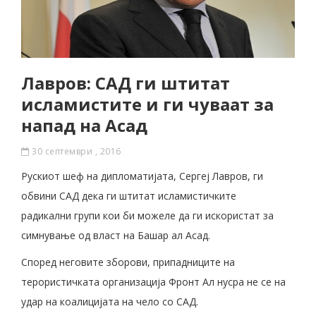
Лавров: САД ги штитат
исламистите и ги чуваат за
напад на Асад
30 септември , 2016
Рускиот шеф на дипломатијата, Сергеј Лавров, ги
обвини САД дека ги штитат исламистичките
радикални групи кои би можеле да ги искористат за
симнување од власт на Башар ал Асад.
Според неговите зборови, припадниците на
терористичката организација Фронт Ал нусра не се на
удар на коалицијата на чело со САД.