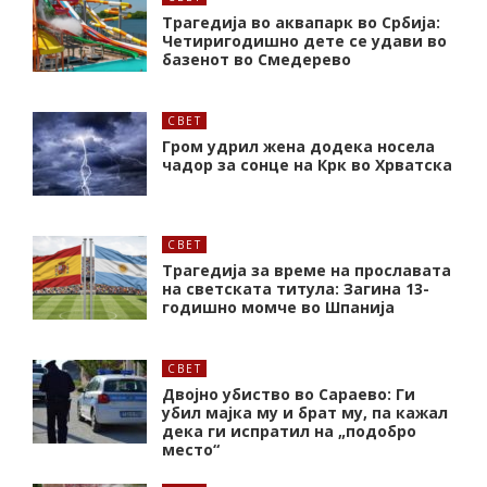
Трагедија во аквапарк во Србија:
Четиригодишно дете се удави во
базенот во Смедерево
СВЕТ
Гром удрил жена додека носела
чадор за сонце на Крк во Хрватска
СВЕТ
Трагедија за време на прославата
на светската титула: Загина 13-
годишно момче во Шпанија
СВЕТ
Двојно убиство во Сараево: Ги
убил мајка му и брат му, па кажал
дека ги испратил на „подобро
место“