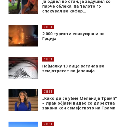
Ја одвел во стан, ја задушил со
парче облека, па телото го
спакувал во куфер…
СВЕТ
2.000 туристи евакуирани во
Грција
СВЕТ
Најмалку 13 лица загинаа во
земјотресот во Јапонија
СВЕТ
„Како да се убие Меланија Трамп“
– Иран објави видео со директна
закана кон семејството на Трамп
СВЕТ