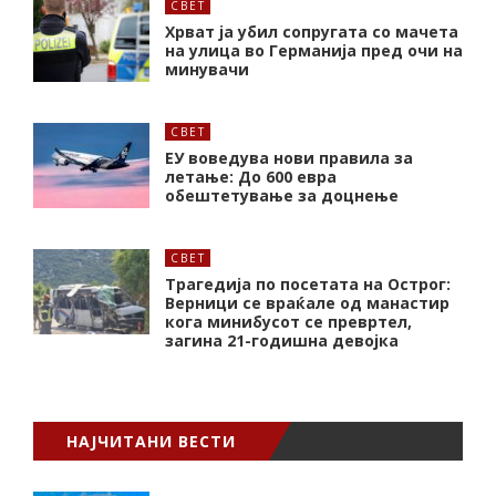
СВЕТ
Хрват ја убил сопругата со мачета
на улица во Германија пред очи на
минувачи
СВЕТ
ЕУ воведува нови правила за
летање: До 600 евра
обештетување за доцнење
СВЕТ
Трагедија по посетата на Острог:
Верници се враќале од манастир
кога минибусот се превртел,
загина 21-годишна девојка
НАЈЧИТАНИ ВЕСТИ