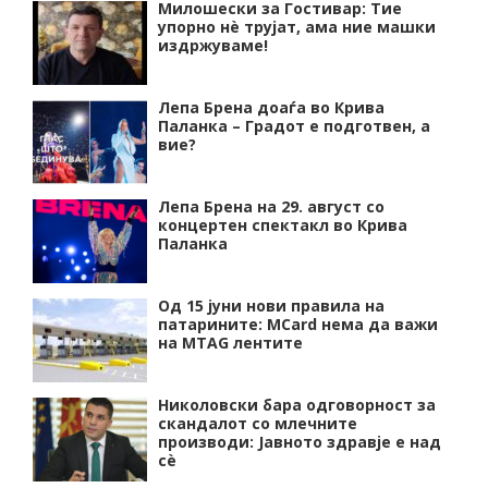
Милошески за Гостивар: Тие
упорно нѐ трујат, ама ние машки
издржуваме!
Лепа Брена доаѓа во Крива
Паланка – Градот е подготвен, а
вие?
Лепа Брена на 29. август со
концертен спектакл во Крива
Паланка
Од 15 јуни нови правила на
патарините: MCard нема да важи
на MTAG лентите
Николовски бара одговорност за
скандалот со млечните
производи: Јавното здравје е над
сѐ