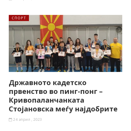
СПОРТ
Државното кадетско
првенство во пинг-понг –
Кривопаланчанката
Стојановска меѓу најдобрите
24 април , 2023