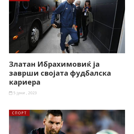
Златан Ибрахимовиќ ја
заврши својата фудбалска
кариера
5 јуни , 2023
СПОРТ