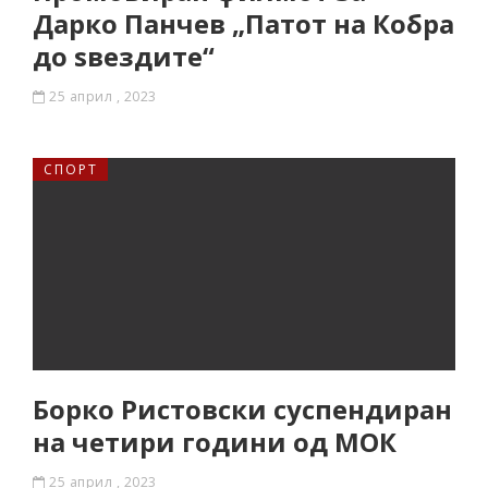
Дарко Панчев „Патот на Кобра
до ѕвездите“
25 април , 2023
СПОРТ
Борко Ристовски суспендиран
на четири години од МОК
25 април , 2023