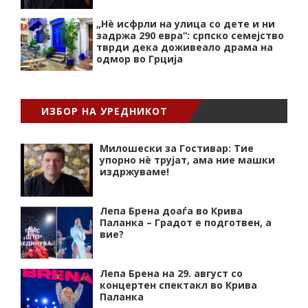
„Нѐ исфрли на улица со дете и ни
задржа 290 евра“: српско семејство
тврди дека доживеало драма на
одмор во Грција
ИЗБОР НА УРЕДНИКОТ
Милошески за Гостивар: Тие
упорно нѐ трујат, ама ние машки
издржуваме!
Лепа Брена доаѓа во Крива
Паланка – Градот е подготвен, а
вие?
Лепа Брена на 29. август со
концертен спектакл во Крива
Паланка