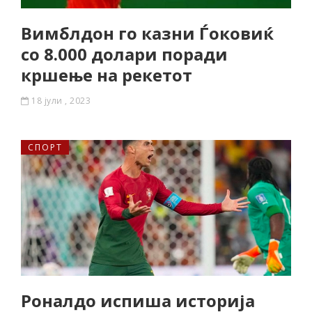
Вимблдон го казни Ѓоковиќ
со 8.000 долари поради
кршење на рекетот
18 јули , 2023
СПОРТ
Роналдо испиша историја