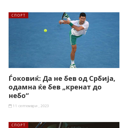
СПОРТ
Ѓоковиќ: Да не бев од Србија,
одамна ќе бев „кренат до
небо“
11 септември , 2023
СПОРТ