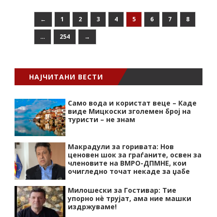
←
1
2
3
4
5
6
7
8
…
254
→
НАЈЧИТАНИ ВЕСТИ
Само вода и користат веце – Каде
виде Мицкоски зголемен број на
туристи – не знам
Макрадули за горивата: Нов
ценовен шок за граѓаните, освен за
членовите на ВМРО-ДПМНЕ, кои
очигледно точат некаде за џабе
Милошески за Гостивар: Тие
упорно нѐ трујат, ама ние машки
издржуваме!