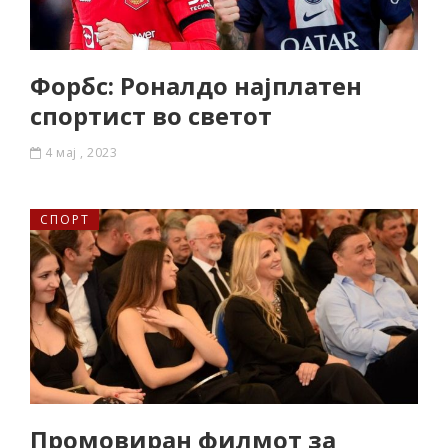
Форбс: Роналдо најплатен
спортист во светот
4 мај , 2023
СПОРТ
Промовиран филмот за