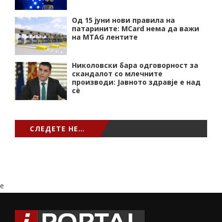
Од 15 јуни нови правила на
патарините: MCard нема да важи
на MTAG лентите
Николовски бара одговорност за
скандалот со млечните
производи: Јавното здравје е над
сѐ
СЛЕДЕТЕ НЕ…
e