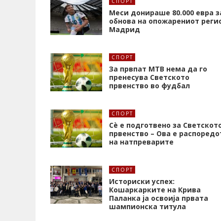
СПОРТ
Меси донираше 80.000 евра з
обнова на опожарениот реги
Мадрид
СПОРТ
За првпат МТВ нема да го
пренесува Светското
првенство во фудбал
СПОРТ
Сè е подготвено за Светскот
првенство – Ова е распоредо
на натпреварите
СПОРТ
Историски успех:
Кошаркарките на Крива
Паланка ја освоија првата
шампионска титула