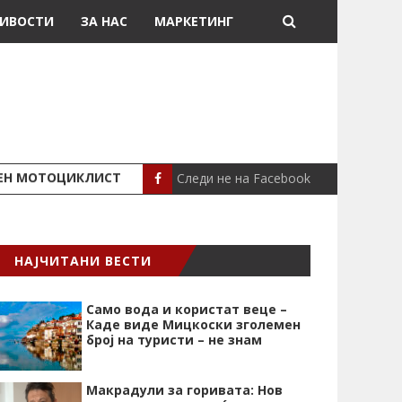
ИВОСТИ
ЗА НАС
МАРКЕТИНГ
Следи не на Facebook
ШЕН МОТОЦИКЛИСТ
СЕВЕРИНА ВО НИК
СЦЕНА
НАЈЧИТАНИ ВЕСТИ
Само вода и користат веце –
Каде виде Мицкоски зголемен
број на туристи – не знам
Макрадули за горивата: Нов