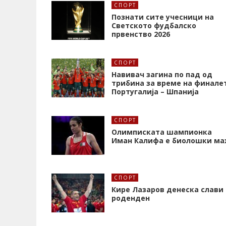
СПОРТ
Познати сите учесници на
Светското фудбалско
првенство 2026
СПОРТ
Навивач загина по пад од
трибина за време на финале
Португалија – Шпанија
СПОРТ
Олимписката шампионка
Иман Калифa е биолошки ма
СПОРТ
Кире Лазаров денеска слави
роденден