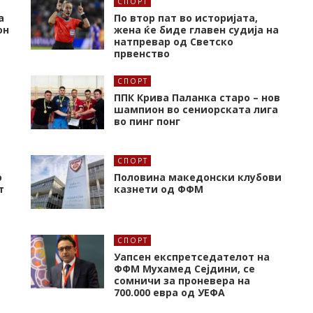
СПОРТ
а
По втор пат во историјата,
он
жена ќе биде главен судија на
натпревар од Светско
првенство
СПОРТ
ППК Крива Паланка старо – нов
шампион во сениорската лига
во пинг понг
СПОРТ
о
Половина македонски клубови
т
казнети од ФФМ
СПОРТ
Уапсен експретседателот на
ФФМ Мухамед Сејдини, се
сомничи за проневера на
700.000 евра од УЕФА