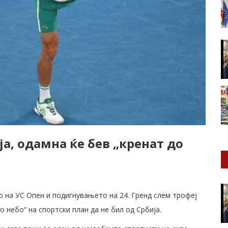
ја, одамна ќе бев „кренат до
 на УС Опен и подигнувањето на 24. Гренд слем трофеј
о небо“ на спортски план да не бил од Србија.