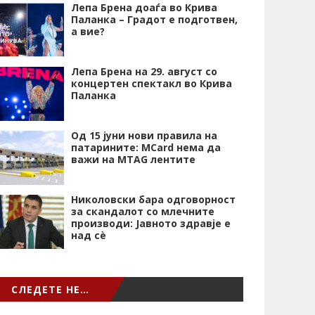
Лепа Брена доаѓа во Крива
Паланка – Градот е подготвен,
а вие?
Лепа Брена на 29. август со
концертен спектакл во Крива
Паланка
Од 15 јуни нови правила на
патарините: MCard нема да
важи на MTAG лентите
Николовски бара одговорност
за скандалот со млечните
производи: Јавното здравје е
над сѐ
СЛЕДЕТЕ НЕ…