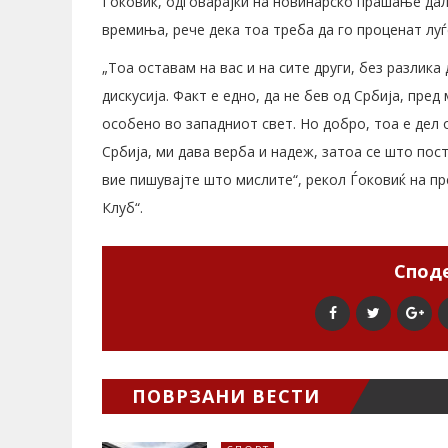
Ѓоковиќ, одговарајќи на новинарско прашање дал
времиња, рече дека тоа треба да го проценат луѓ
„Тоа оставам на вас и на сите други, без разлика
дискусија. Факт е едно, да не бев од Србија, пред
особено во западниот свет. Но добро, тоа е дел
Србија, ми дава верба и надеж, затоа се што пос
вие пишувајте што мислите“, рекол Ѓоковиќ на п
Клуб“.
Споде
ПОВРЗАНИ ВЕСТИ