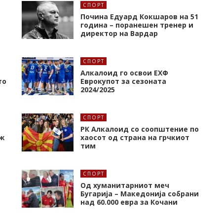
СПОРТ
Почина Едуард Кокшаров на 51
година – поранешен тренер и
директор на Вардар
СПОРТ
Алкалоид го освои ЕХФ
то
Еврокупот за сезоната
2024/2025
СПОРТ
РК Алкалоид со соопштение по
ж
хаосот од страна на грчкиот
тим
СПОРТ
Од хуманитарниот меч
Бугарија – Македонија собрани
над 60.000 евра за Кочани