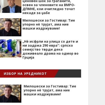
ценовен шок за граѓаните,
освен за членовите на ВМРО-
ДПМНЕ, кои очигледно точат
некаде за џабе
Милошески за Гостивар: Тие
упорно нѐ трујат, ама ние
машки издржуваме!
„Нѐ исфрли на улица со дете и
ни задржа 290 евра“: српско
семејство тврди дека
доживеало драма на одмор во
Грција
ИЗБОР НА УРЕДНИКОТ
Милошески за Гостивар: Тие
упорно нѐ трујат, ама ние
машки издржуваме!