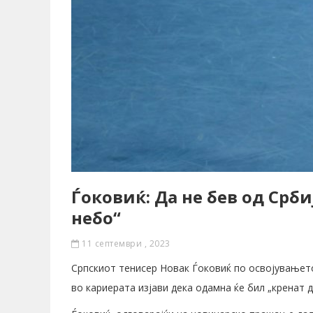
Ѓоковиќ: Да не бев од Срби
небо“
11 септември , 2023
Српскиот тенисер Новак Ѓоковиќ по освојувањето
во кариерата изјави дека одамна ќе бил „кренат д