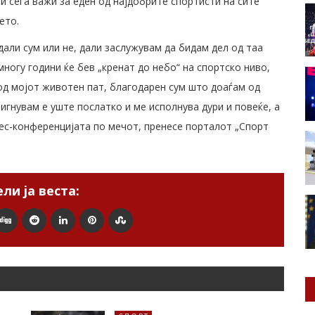
и сега важи за еден од најдобрите спортисти на сите
ето.
 дали сум или не, дали заслужувам да бидам дел од таа
 многу години ќе бев „кренат до небо“ на спортско ниво,
 од мојот животен пат, благодарен сум што доаѓам од
тигнувам е уште послатко и ме исполнува дури и повеќе, а
рес-конференцијата по мечот, пренесе порталот „Спорт
ли ја веста: