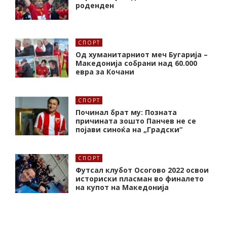
роденден
СПОРТ
Од хуманитарниот меч Бугарија –
Македонија собрани над 60.000
евра за Кочани
СПОРТ
Починал брат му: Позната
причината зошто Панчев не се
појави синоќа на „Градски“
СПОРТ
Футсал клубот Осогово 2022 освои
историски пласман во финалето
на купот на Македонија