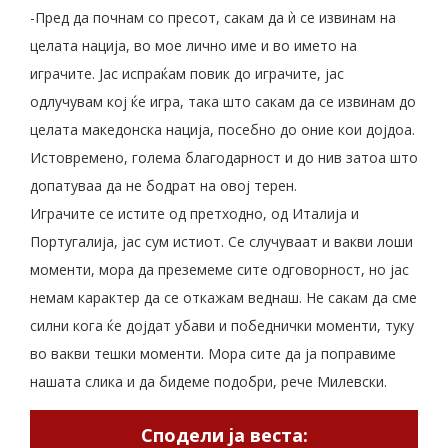
-Пред да почнам со пресот, сакам да ѝ се извинам на
целата нација, во мое лично име и во името на
играчите. Јас испраќам повик до играчите, јас
одлучувам кој ќе игра, така што сакам да се извинам до
целата македонска нација, посебно до оние кои дојдоа.
Истовремено, голема благодарност и до нив затоа што
допатуваа да не бодрат на овој терен.
Играчите се истите од претходно, од Италија и
Португалија, јас сум истиот. Се случуваат и вакви лоши
моменти, мора да преземеме сите одговорност, но јас
немам карактер да се откажам веднаш. Не сакам да сме
силни кога ќе дојдат убави и победнички моменти, туку
во вакви тешки моменти. Мора сите да ја поправиме
нашата слика и да бидеме подобри, рече Милевски.
Сподели ја веста: