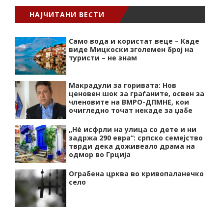
НАЈЧИТАНИ ВЕСТИ
Само вода и користат веце – Каде
виде Мицкоски зголемен број на
туристи – не знам
Макрадули за горивата: Нов
ценовен шок за граѓаните, освен за
членовите на ВМРО-ДПМНЕ, кои
очигледно точат некаде за џабе
„Нѐ исфрли на улица со дете и ни
задржа 290 евра“: српско семејство
тврди дека доживеало драма на
одмор во Грција
Ограбена црква во кривопаланечко
село