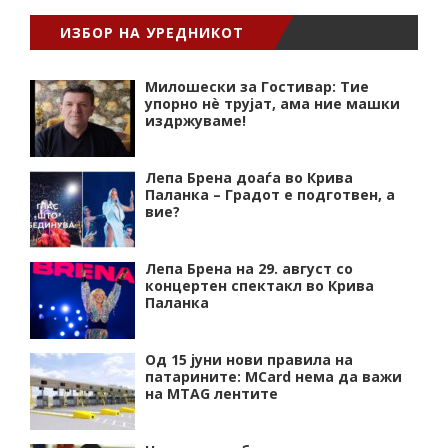
ИЗБОР НА УРЕДНИКОТ
Милошески за Гостивар: Тие
упорно нѐ трујат, ама ние машки
издржуваме!
Лепа Брена доаѓа во Крива
Паланка – Градот е подготвен, а
вие?
Лепа Брена на 29. август со
концертен спектакл во Крива
Паланка
Од 15 јуни нови правила на
патарините: MCard нема да важи
на MTAG лентите