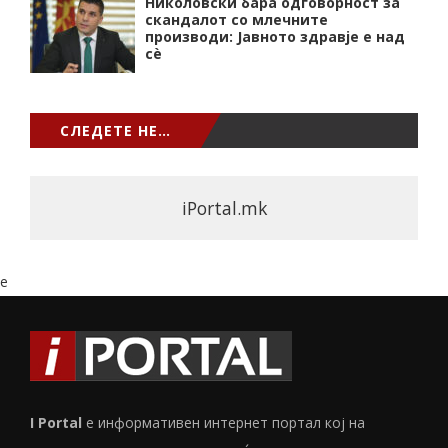
Николовски бара одговорност за
скандалот со млечните
производи: Јавното здравје е над
сѐ
СЛЕДЕТЕ НЕ…
iPortal.mk
e
I Portal
е информативен интернет портал кој на