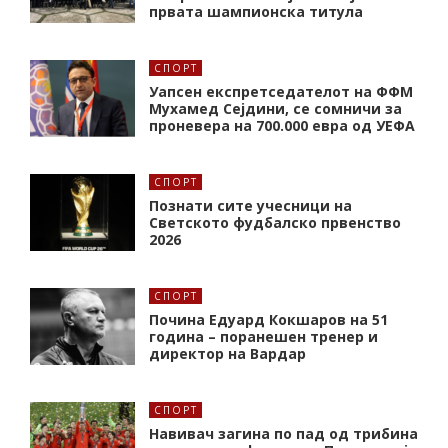
првата шампионска титула
СПОРТ
Уапсен експретседателот на ФФМ
Мухамед Сејдини, се сомничи за
проневера на 700.000 евра од УЕФА
СПОРТ
Познати сите учесници на
Светското фудбалско првенство
2026
СПОРТ
Почина Едуард Кокшаров на 51
година – поранешен тренер и
директор на Вардар
СПОРТ
Навивач загина по пад од трибина