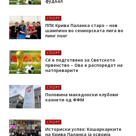
фудбал
СПОРТ
ППК Крива Паланка старо – нов
шампион во сениорската лига во
пинг понг
СПОРТ
Сè е подготвено за Светското
првенство – Ова е распоредот на
натпреварите
СПОРТ
Половина македонски клубови
казнети од ФФМ
СПОРТ
Историски успех: Кошаркарките
на Крива Паланка ја освоија