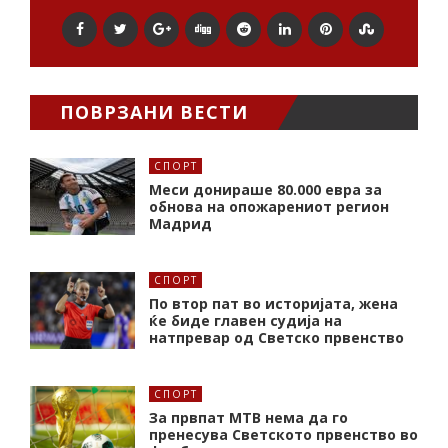
ПОВРЗАНИ ВЕСТИ
СПОРТ
Меси донираше 80.000 евра за
обнова на опожарениот регион
Мадрид
СПОРТ
По втор пат во историјата, жена
ќе биде главен судија на
натпревар од Светско првенство
СПОРТ
За првпат МТВ нема да го
пренесува Светското првенство во