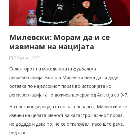
Милевски: Морам да и се
извинам на нацијата
20 јуни , 2023
Селекторот на македонската фудбалска
репрезентација, Благоја Милевски нема да си даде
оставка по највисокиот пораз во историјата кој
репрезентацијата го дожиеа вечерва од Англија со 0-7.
На прес конфернцијата по натпреварот, Милевски и се
извини на целата јавност за катастрофалниот пораз,
но додаде и дека тој не се откажувал, како што рече,
веднаш.