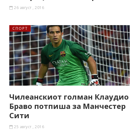
26 август , 2016
СПОРТ
Чилеанскиот голман Клаудио
Браво потпиша за Манчестер
Сити
25 август , 2016