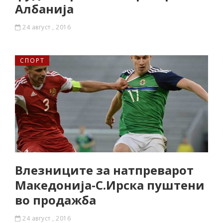
Албанија
24 август , 2016
СПОРТ
Влезниците за натпреварот
Македонија-С.Ирска пуштени
во продажба
24 август , 2016