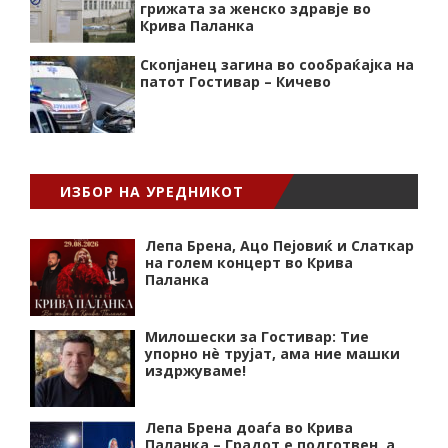
грижата за женско здравје во
Крива Паланка
Скопјанец загина во сообраќајка на
патот Гостивар – Кичево
ИЗБОР НА УРЕДНИКОТ
Лепа Брена, Ацо Пејовиќ и Слаткар
на голем концерт во Крива
Паланка
Милошески за Гостивар: Тие
упорно нѐ трујат, ама ние машки
издржуваме!
Лепа Брена доаѓа во Крива
Паланка – Градот е подготвен, а