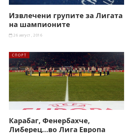
Извлечени групите за Лигата
на шампионите
26 август , 2016
СПОРТ
Карабаг, Фенербахче,
Либерец…во Лига Европа