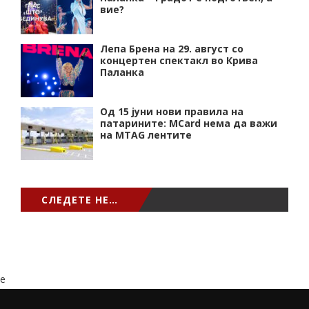
вие?
Лепа Брена на 29. август со
концертен спектакл во Крива
Паланка
Од 15 јуни нови правила на
патарините: MCard нема да важи
на MTAG лентите
СЛЕДЕТЕ НЕ…
e