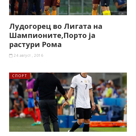
Лудогорец во Лигата на
Шампионите,Порто ја
растури Рома
24 август , 2016
СПОРТ