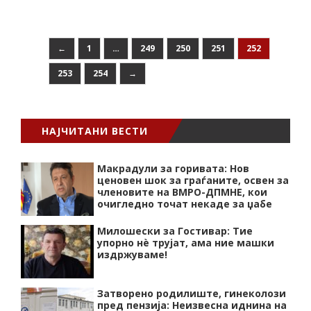
←
1
…
249
250
251
252
253
254
→
НАЈЧИТАНИ ВЕСТИ
Макрадули за горивата: Нов
ценовен шок за граѓаните, освен за
членовите на ВМРО-ДПМНЕ, кои
очигледно точат некаде за џабе
Милошески за Гостивар: Тие
упорно нѐ трујат, ама ние машки
издржуваме!
Затворено родилиште, гинеколози
пред пензија: Неизвесна иднина на