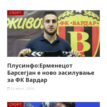
СПОРТ
Плусинфо:Ерменецот
Барсегјан е ново засилување
за ФК Вардар
26 август , 2016
СПОРТ