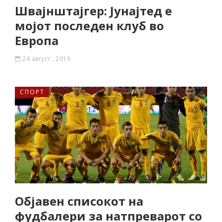
Швајнштајгер: Јунајтед e
мојот последен клуб во
Европа
24 август , 2016
СПОРТ
Објавен списокот на
фудбалери за натпреварот со