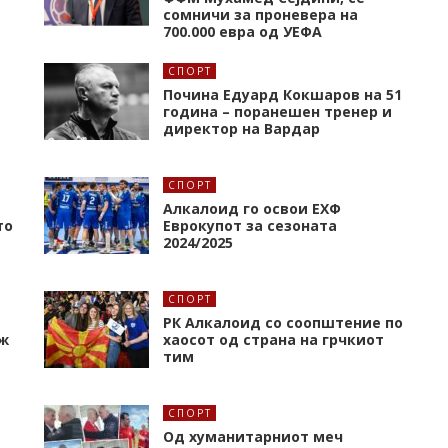
сомничи за проневера на
700.000 евра од УЕФА
СПОРТ
Почина Едуард Кокшаров на 51
година – поранешен тренер и
директор на Вардар
СПОРТ
Алкалоид го освои ЕХФ
то
Еврокупот за сезоната
2024/2025
СПОРТ
РК Алкалоид со соопштение по
ж
хаосот од страна на грчкиот
тим
СПОРТ
Од хуманитарниот меч