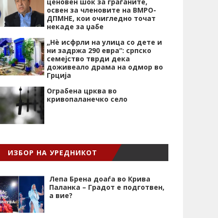
ценовен шок за граѓаните,
освен за членовите на ВМРО-
ДПМНЕ, кои очигледно точат
некаде за џабе
„Нѐ исфрли на улица со дете и
ни задржа 290 евра“: српско
семејство тврди дека
доживеало драма на одмор во
Грција
Ограбена црква во
кривопаланечко село
ИЗБОР НА УРЕДНИКОТ
Лепа Брена доаѓа во Крива
Паланка – Градот е подготвен,
а вие?