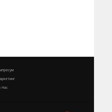
мпресум
аркетинг
а Нас