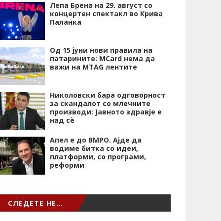
Лепа Брена на 29. август со
концертен спектакл во Крива
Паланка
Од 15 јуни нови правила на
патарините: MCard нема да
важи на MTAG лентите
Николовски бара одговорност
за скандалот со млечните
производи: Јавното здравје е
над сѐ
Апел е до ВМРО. Ајде да
водиме битка со идеи,
платформи, со програми,
реформи
СЛЕДЕТЕ НЕ…