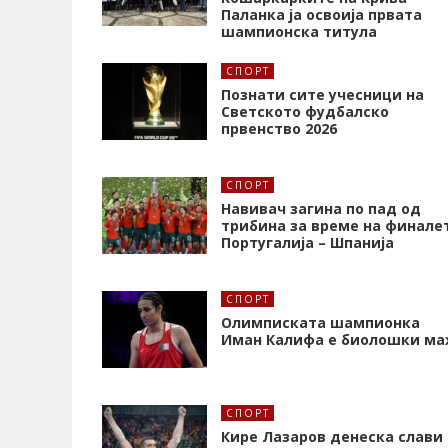
Паланка ја освоија првата
шампионска титула
СПОРТ
Познати сите учесници на
Светското фудбалско
првенство 2026
СПОРТ
Навивач загина по пад од
трибина за време на финале
Португалија – Шпанија
СПОРТ
Олимписката шампионка
Иман Калифa е биолошки ма
СПОРТ
Кире Лазаров денеска слави