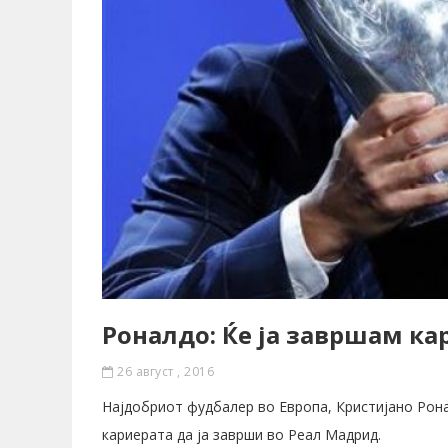
Роналдо: Ќе ја завршам ка
26 август , 2016
Најдобриот фудбалер во Европа, Кристијано Ронал
кариерата да ја заврши во Реал Мадрид.