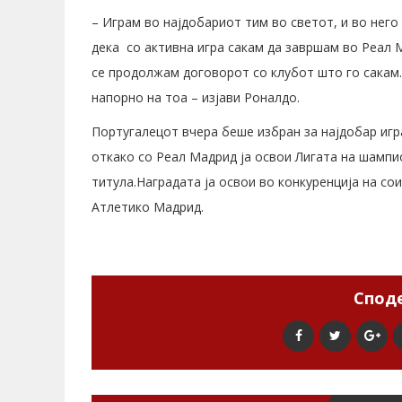
– Играм во најдобариот тим во светот, и во него
дека со активна игра сакам да завршам во Реал М
се продолжам договорот со клубот што го сакам.
напорно на тоа – изјави Роналдо.
Португалецот вчера беше избран за најдобар игр
откако со Реал Мадрид ја освои Лигата на шампи
титула.Наградата ја освои во конкуренција на со
Атлетико Мадрид.
Споде