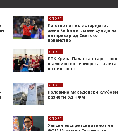
СПОРТ
а
По втор пат во историјата,
он
жена ќе биде главен судија на
натпревар од Светско
првенство
СПОРТ
ППК Крива Паланка старо – нов
шампион во сениорската лига
во пинг понг
СПОРТ
о
Половина македонски клубови
т
казнети од ФФМ
СПОРТ
Уапсен експретседателот на
ФФМ Мухамед Сејдини, се