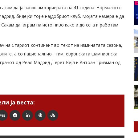
 сакам да ја завршам кариерата на 41 година. Нормално е
адрид, бидејќи тој е најдобриот клуб. Мојата намера е да
 Сакам да играм на исто ниво како и до сега и работам
ач на Стариот континент во текот на изминатата сезона,
оните, а со националниот тим, европската шампионска
играчот од Реал Мадрид ,Герет Бејл и Антоан Гризман од
ли ја веста: