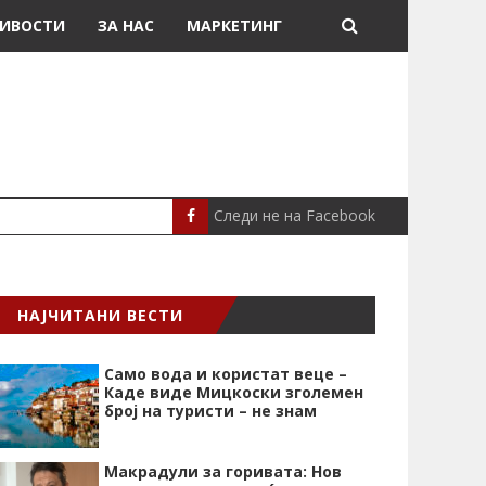
ИВОСТИ
ЗА НАС
МАРКЕТИНГ
Следи не на Facebook
МЕСИ ДОНИРАШЕ 8
СПОРТ
НАЈЧИТАНИ ВЕСТИ
Само вода и користат веце –
Каде виде Мицкоски зголемен
број на туристи – не знам
Макрадули за горивата: Нов