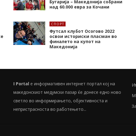
Бугарија – Македонија собрани
над 60.000 евра за Кочани
СПОРТ
Футсал клубот Осогово 2022
се
освои историски пласман во
финалето на купот на
Македонија
I Portal
е информативен интернет портал кој на
И
македонскиот медумски пазар ќе донесе едно ново
М
светло во информирањето, објективноста и
З
непристрасноста во работењето...