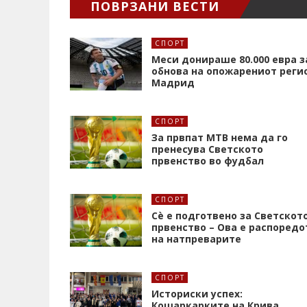
ПОВРЗАНИ ВЕСТИ
СПОРТ
Меси донираше 80.000 евра з
обнова на опожарениот реги
Мадрид
СПОРТ
За првпат МТВ нема да го
пренесува Светското
првенство во фудбал
СПОРТ
Сè е подготвено за Светскот
првенство – Ова е распоредо
на натпреварите
СПОРТ
Историски успех:
Кошаркарките на Крива