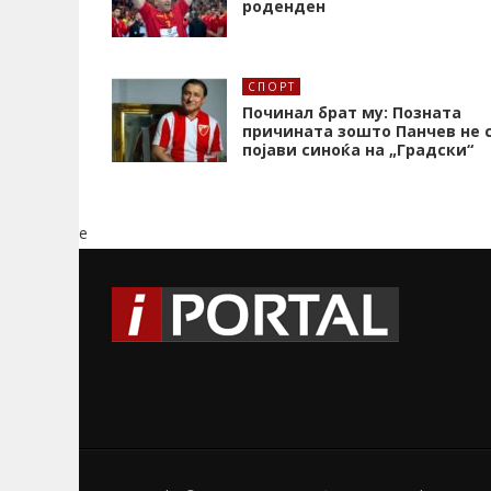
роденден
СПОРТ
Починал брат му: Позната
причината зошто Панчев не 
појави синоќа на „Градски“
e