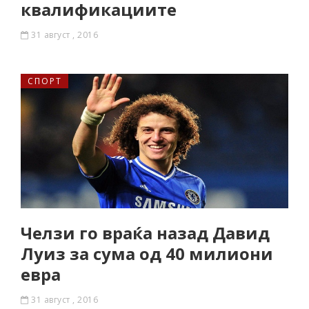
квалификациите
31 август , 2016
СПОРТ
Челзи го враќа назад Давид
Луиз за сума од 40 милиони
евра
31 август , 2016