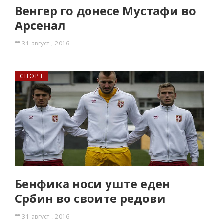
Венгер го донесе Мустафи во
Арсенал
31 август , 2016
СПОРТ
Бенфика носи уште еден
Србин во своите редови
31 август , 2016