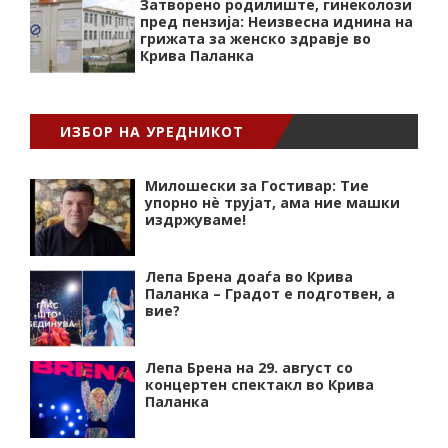
Затворено родилиште, гинеколози
пред пензија: Неизвесна иднина на
грижата за женско здравје во
Крива Паланка
ИЗБОР НА УРЕДНИКОТ
Милошески за Гостивар: Тие
упорно нѐ трујат, ама ние машки
издржуваме!
Лепа Брена доаѓа во Крива
Паланка – Градот е подготвен, а
вие?
Лепа Брена на 29. август со
концертен спектакл во Крива
Паланка