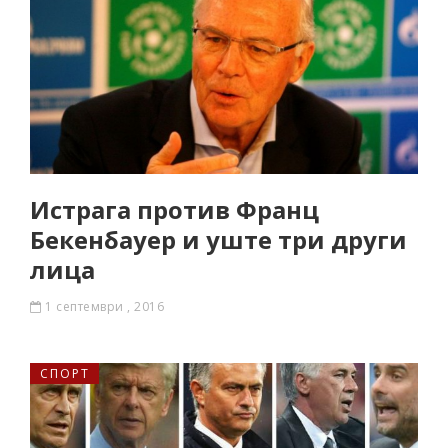
Истрага против Франц
Бекенбауер и уште три други
лица
1 септември , 2016
СПОРТ