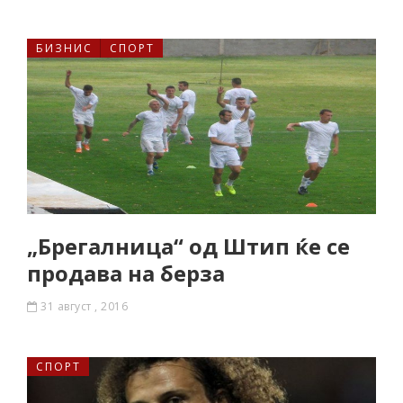
БИЗНИС
СПОРТ
„Брегалница“ од Штип ќе се
продава на берза
31 август , 2016
СПОРТ