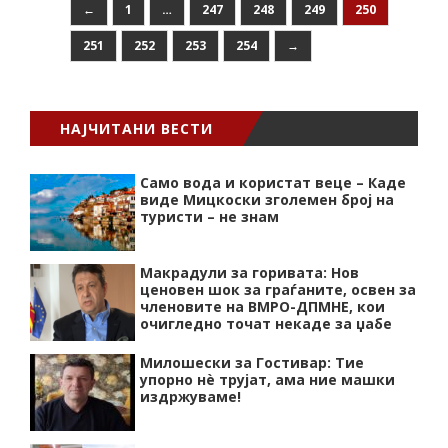
←
1
…
247
248
249
250
251
252
253
254
→
НАЈЧИТАНИ ВЕСТИ
Само вода и користат веце – Каде
виде Мицкоски зголемен број на
туристи – не знам
Макрадули за горивата: Нов
ценовен шок за граѓаните, освен за
членовите на ВМРО-ДПМНЕ, кои
очигледно точат некаде за џабе
Милошески за Гостивар: Тие
упорно нѐ трујат, ама ние машки
издржуваме!