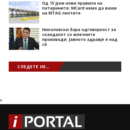
Од 15 јуни нови правила на
патарините: MCard нема да важи
на MTAG лентите
Николовски бара одговорност за
скандалот со млечните
производи: Јавното здравје е над
сѐ
СЛЕДЕТЕ НЕ…
e