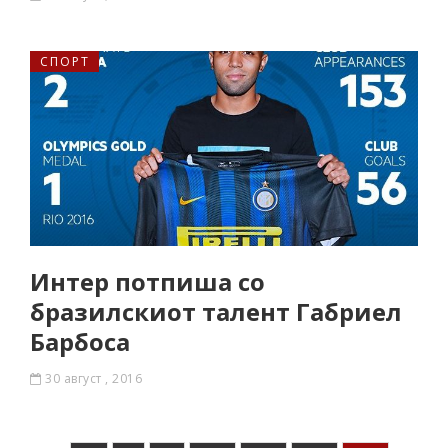
СПОРТ
Интер потпиша со
бразилскиот талент Габриел
Барбоса
30 август , 2016