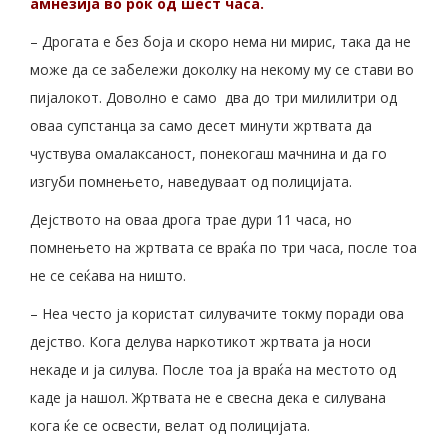
амнезија во рок од шест часа.
– Дрогата е без боја и скоро нема ни мирис, така да не
може да се забележи доколку на некому му се стави во
пијалокот. Доволно е само два до три милилитри од
оваа супстанца за само десет минути жртвата да
чуствува омалаксаност, понекогаш мачнина и да го
изгуби помнењето, наведуваат од полицијата.
Дејството на оваа дрога трае дури 11 часа, но
помнењето на жртвата се враќа по три часа, после тоа
не се сеќава на ништо.
– Неа често ја користат силувачите токму поради ова
дејство. Кога делува наркотикот жртвата ја носи
некаде и ја силува. После тоа ја враќа на местото од
каде ја нашол. Жртвата не е свесна дека е силувана
кога ќе се освести, велат од полицијата.