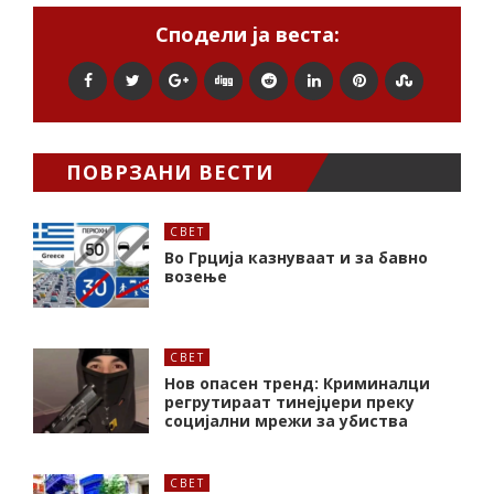
Сподели ја веста:
ПОВРЗАНИ ВЕСТИ
СВЕТ
Во Грција казнуваат и за бавно
возење
СВЕТ
Нов опасен тренд: Криминалци
регрутираат тинејџери преку
социјални мрежи за убиства
СВЕТ