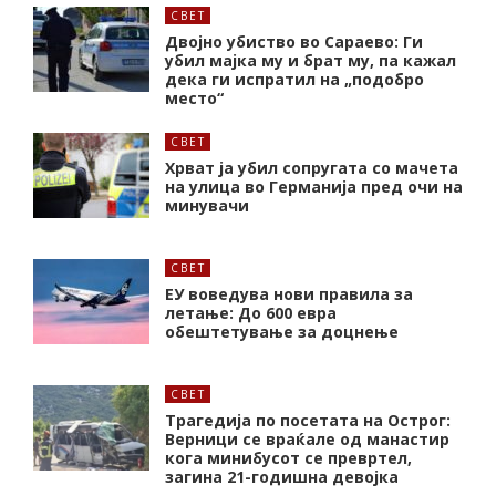
СВЕТ
Двојно убиство во Сараево: Ги
убил мајка му и брат му, па кажал
дека ги испратил на „подобро
место“
СВЕТ
Хрват ја убил сопругата со мачета
на улица во Германија пред очи на
минувачи
СВЕТ
ЕУ воведува нови правила за
летање: До 600 евра
обештетување за доцнење
СВЕТ
Трагедија по посетата на Острог:
Верници се враќале од манастир
кога минибусот се превртел,
загина 21-годишна девојка