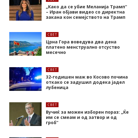
„Како да се убие Меланија Трамп“
– Иран објави видео со директна
закана кон семејството на Трамп
СВЕТ
Црна Гора воведува два дена
платено менструално отсуство
месечно
СВЕТ
32-годишен маж во Косово почина
откако се задушил додека јадел
лубеница
СВЕТ
Вучиќ за можен изборен пораз: „Ќе
им се смеам и од затвор и од
гроб“