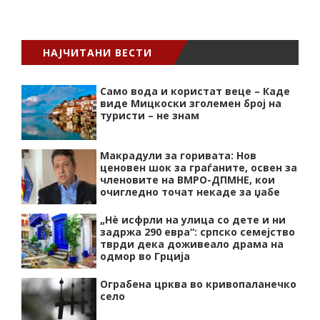
НАЈЧИТАНИ ВЕСТИ
Само вода и користат веце – Каде
виде Мицкоски зголемен број на
туристи – не знам
Макрадули за горивата: Нов
ценовен шок за граѓаните, освен за
членовите на ВМРО-ДПМНЕ, кои
очигледно точат некаде за џабе
„Нѐ исфрли на улица со дете и ни
задржа 290 евра“: српско семејство
тврди дека доживеало драма на
одмор во Грција
Ограбена црква во кривопаланечко
село