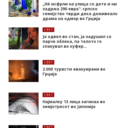
„Нѐ исфрли на улица со дете и ни
задржа 290 евра“: српско
семејство тврди дека доживеало
драма на одмор во Грција
СВЕТ
Ја одвел во стан, ја задушил со
парче облека, па телото го
спакувал во куфер…
СВЕТ
2.000 туристи евакуирани во
Грција
СВЕТ
Најмалку 13 лица загинаа во
земјотресот во Јапонија
СВЕТ