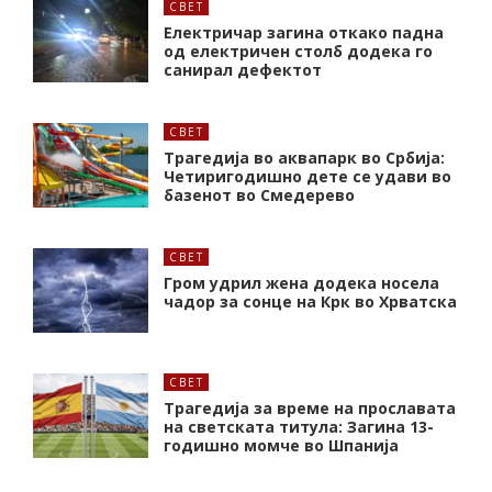
СВЕТ
Електричар загина откако падна
од електричен столб додека го
санирал дефектот
СВЕТ
Трагедија во аквапарк во Србија:
Четиригодишно дете се удави во
базенот во Смедерево
СВЕТ
Гром удрил жена додека носела
чадор за сонце на Крк во Хрватска
СВЕТ
Трагедија за време на прославата
на светската титула: Загина 13-
годишно момче во Шпанија