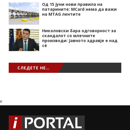
Од 15 јуни нови правила на
патарините: MCard нема да важи
на MTAG лентите
Николовски бара одговорност за
скандалот со млечните
производи: Јавното здравје е над
сѐ
СЛЕДЕТЕ НЕ…
e