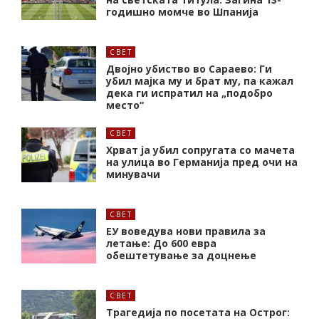
годишно момче во Шпанија
СВЕТ
Двојно убиство во Сараево: Ги
убил мајка му и брат му, па кажал
дека ги испратил на „подобро
место“
СВЕТ
Хрват ја убил сопругата со мачета
на улица во Германија пред очи на
минувачи
СВЕТ
ЕУ воведува нови правила за
летање: До 600 евра
обештетување за доцнење
СВЕТ
Трагедија по посетата на Острог: