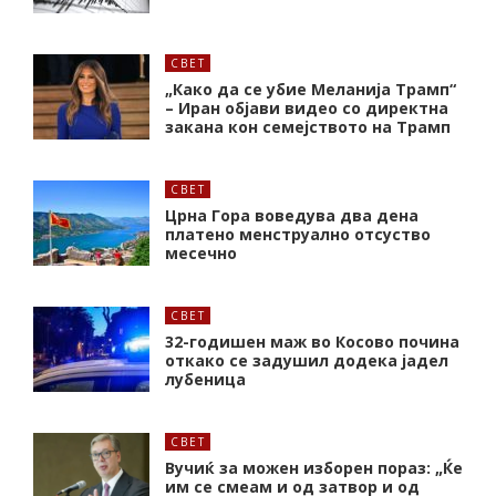
СВЕТ
„Како да се убие Меланија Трамп“
– Иран објави видео со директна
закана кон семејството на Трамп
СВЕТ
Црна Гора воведува два дена
платено менструално отсуство
месечно
СВЕТ
32-годишен маж во Косово почина
откако се задушил додека јадел
лубеница
СВЕТ
Вучиќ за можен изборен пораз: „Ќе
им се смеам и од затвор и од