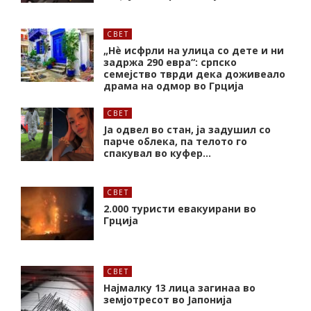
СВЕТ
„Нѐ исфрли на улица со дете и ни
задржа 290 евра“: српско
семејство тврди дека доживеало
драма на одмор во Грција
СВЕТ
Ја одвел во стан, ја задушил со
парче облека, па телото го
спакувал во куфер…
СВЕТ
2.000 туристи евакуирани во
Грција
СВЕТ
Најмалку 13 лица загинаа во
земјотресот во Јапонија