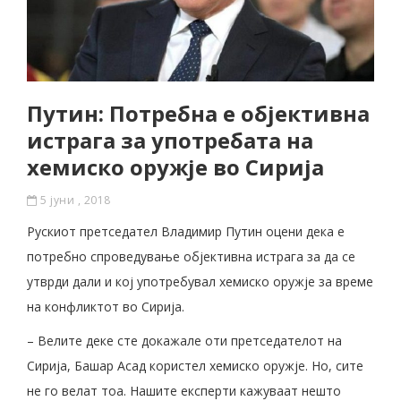
Путин: Потребна е објективна
истрага за употребата на
хемиско оружје во Сирија
5 јуни , 2018
Рускиот претседател Владимир Путин оцени дека е
потребно спроведување објективна истрага за да се
утврди дали и кој употребувал хемиско оружје за време
на конфликтот во Сирија.
– Велите деке сте докажале оти претседателот на
Сирија, Башар Асад користел хемиско оружје. Но, сите
не го велат тоа. Нашите експерти кажуваат нешто