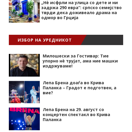
„Нѐ исфрли на улица со дете и ни
задржа 290 евра“: српско семејство
тврди дека доживеало драма на
одмор во Грција
ИЗБОР НА УРЕДНИКОТ
Милошески за Гостивар: Тие
упорно нѐ трујат, ама ние машки
издржуваме!
Лепа Брена доаѓа во Крива
Паланка – Градот е подготвен, а
вие?
Лепа Брена на 29. август со
концертен спектакл во Крива
Паланка