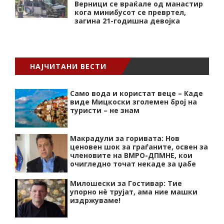
Верници се враќале од манастир
кога минибусот се превртел,
загина 21-годишна девојка
НАЈЧИТАНИ ВЕСТИ
Само вода и користат веце – Каде
виде Мицкоски зголемен број на
туристи – не знам
Макрадули за горивата: Нов
ценовен шок за граѓаните, освен за
членовите на ВМРО-ДПМНЕ, кои
очигледно точат некаде за џабе
Милошески за Гостивар: Тие
упорно нѐ трујат, ама ние машки
издржуваме!