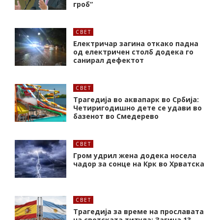
гроб“
СВЕТ
Електричар загина откако падна
од електричен столб додека го
санирал дефектот
СВЕТ
Трагедија во аквапарк во Србија:
Четиригодишно дете се удави во
базенот во Смедерево
СВЕТ
Гром удрил жена додека носела
чадор за сонце на Крк во Хрватска
СВЕТ
Трагедија за време на прославата
на светската титула: Загина 13-