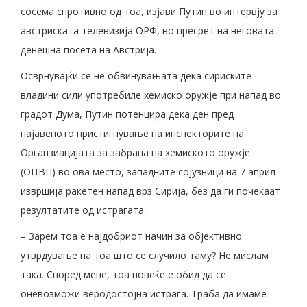
сосема спротивно од тоа, изјави Путин во интервју за
австриската телевизија ОРФ, во пресрет на неговата
денешна посета на Австрија.
Осврнувајќи се не обвинувањата дека сириските
владини сили употребиле хемиско оружје при напад во
градот Дума, Путин потенцира дека ден пред
најавеното пристигнување на инспекторите на
Органзиацијата за забрана на хемиското оружје
(ОЦВП) во ова место, западните сојузници на 7 април
извршија ракетен напад врз Сирија, без да ги почекаат
резултатите од истрагата.
– Зарем тоа е најдобриот начин за објективно
утврдување на тоа што се случило таму? Не мислам
така. Според мене, тоа повеќе е обид да се
оневозможи веродостојна истрага. Траба да имаме