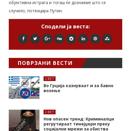
објективна истрага и тогаш ќе дознаеме што се
случило, потенцира Путин.
Сподели ја веста:
ПОВРЗАНИ ВЕСТИ
СВЕТ
Во Грција казнуваат и за бавно
возење
СВЕТ
Нов опасен тренд: Криминалци
регрутираат тинејџери преку
социјални мрежи за убиства