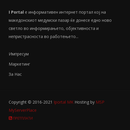
I Portal
е информативен интернет портал кој на
македонскиот медумски пазар ќе донесе едно ново
светло во информирањето, објективноста и
непристрасноста во работењето...
Импресум
Маркетинг
За Нас
Copyright © 2016-2021
Iportal MK
Hosting by
MSP
MyServerPlace
ПРЕТПЛАТИ