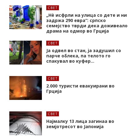
СВЕТ
„Нѐ исфрли на улица со дете и ни
задржа 290 евра“: српско
семејство тврди дека доживеало
драма на одмор во Грција
СВЕТ
Ја одвел во стан, ја задушил со
парче облека, па телото го
спакувал во куфер…
СВЕТ
2.000 туристи евакуирани во
Грција
СВЕТ
Најмалку 13 лица загинаа во
земјотресот во Јапонија