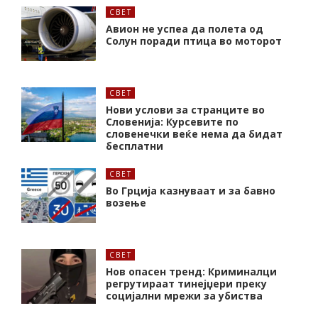
СВЕТ
Авион не успеа да полета од
Солун поради птица во моторот
СВЕТ
Нови услови за странците во
Словенија: Курсевите по
словенечки веќе нема да бидат
бесплатни
СВЕТ
Во Грција казнуваат и за бавно
возење
СВЕТ
Нов опасен тренд: Криминалци
регрутираат тинејџери преку
социјални мрежи за убиства