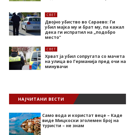
СВЕТ
Двојно убиство во Сараево: Ги
убил мајка му и брат му, па кажал
дека ги испратил на „подобро
место“
СВЕТ
Хрват ја убил сопругата со мачета
на улица во Германија пред очи на
минувачи
НАЈЧИТАНИ ВЕСТИ
Само вода и користат веце – Каде
виде Мицкоски зголемен број на
туристи – не знам