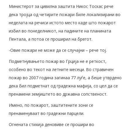
Министерот за цивилна заштита Никос Тоскас рече
дека тројца од четирите пожари биле локализирани во
неделата на речиси истото место каде што пожарот
избил во понеделникот, на падините на планината
Пентала, а потоа се проширил на брегот.
-Овие пожари не може да се случајни – рече тој.
Подметнувањето пожар во Грција не е реткост,
особено во текот на летните месеци. Во стравичен
пожар во 2007 година загинаа 77 луѓе, а беше утврдено
дека бил подметнат од градежна мафија, со цел да се
пренамени земјиштето во државна сопственост.
Имено, по пожарот, заштитените зони се
пренаменуваат во градежни парцели.
Огнената стихија деновиве се прошири во