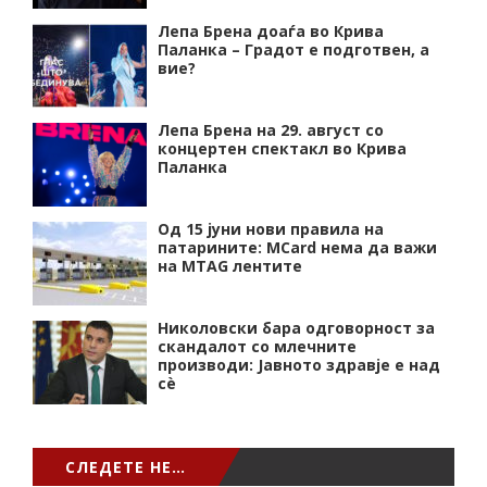
Лепа Брена доаѓа во Крива
Паланка – Градот е подготвен, а
вие?
Лепа Брена на 29. август со
концертен спектакл во Крива
Паланка
Од 15 јуни нови правила на
патарините: MCard нема да важи
на MTAG лентите
Николовски бара одговорност за
скандалот со млечните
производи: Јавното здравје е над
сѐ
СЛЕДЕТЕ НЕ…