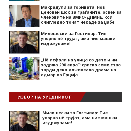
Макрадули за горивата: Нов
ценовен шок за граѓаните, освен за
членовите на ВМРО-ДПМНЕ, кои
очигледно точат некаде за џабе
Милошески за Гостивар: Тие
упорно нѐ трујат, ама ние машки
издржуваме!
„Нѐ исфрли на улица со дете и ни
задржа 290 евра“: српско семејство
тврди дека доживеало драма на
одмор во Грција
ИЗБОР НА УРЕДНИКОТ
Милошески за Гостивар: Тие
упорно нѐ трујат, ама ние машки
издржуваме!