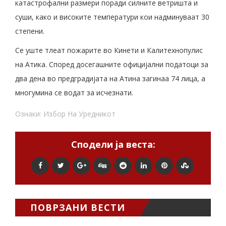
катастрофални размери поради силните ветришта и
суши, како и високите температури кои надминуваат 30
степени.
Се уште тлеат пожарите во Кинети и Калитехнопулис
на Атика. Според досегашните официјални податоци за
два дена во предградијата на Атина загинаа 74 лица, а
многумина се водат за исчезнати.
Ознаки:
Избор На Уредникот
Сподели ја веста:
ПОВРЗАНИ ВЕСТИ