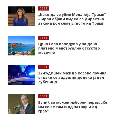
СВЕТ
„Како да се убие Меланија Трамп“
– Иран објави видео со директна
закана кон семејството на Трамп
СВЕТ
Црна Гора воведува два дена
платено менструално отсуство
месечно
СВЕТ
32-годишен маж во Косово почина
откако се задушил додека јадел
лубеница
СВЕТ
Вучиќ за можен изборен пораз: „Ќе
им се смеам и од затвор и од
гроб“