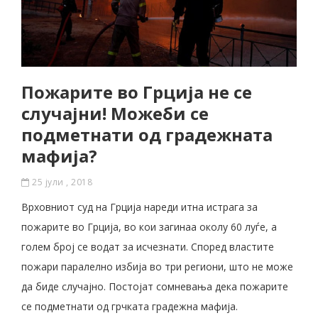
Пожарите во Грција не се
случајни! Можеби се
подметнати од градежната
мафија?
25 јули , 2018
Врховниот суд на Грција нареди итна истрага за
пожарите во Грција, во кои загинаа околу 60 луѓе, а
голем број се водат за исчезнати. Според властите
пожари паралелно избија во три региони, што не може
да биде случајно. Постојат сомневања дека пожарите
се подметнати од грчката градежна мафија.