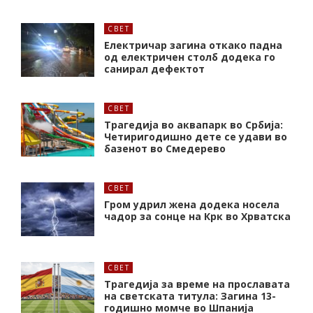
СВЕТ
Електричар загина откако падна
од електричен столб додека го
санирал дефектот
СВЕТ
Трагедија во аквапарк во Србија:
Четиригодишно дете се удави во
базенот во Смедерево
СВЕТ
Гром удрил жена додека носела
чадор за сонце на Крк во Хрватска
СВЕТ
Трагедија за време на прославата
на светската титула: Загина 13-
годишно момче во Шпанија