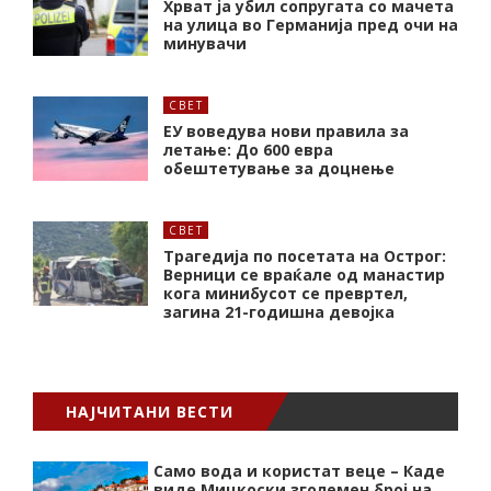
Хрват ја убил сопругата со мачета
на улица во Германија пред очи на
минувачи
СВЕТ
ЕУ воведува нови правила за
летање: До 600 евра
обештетување за доцнење
СВЕТ
Трагедија по посетата на Острог:
Верници се враќале од манастир
кога минибусот се превртел,
загина 21-годишна девојка
НАЈЧИТАНИ ВЕСТИ
Само вода и користат веце – Каде
виде Мицкоски зголемен број на