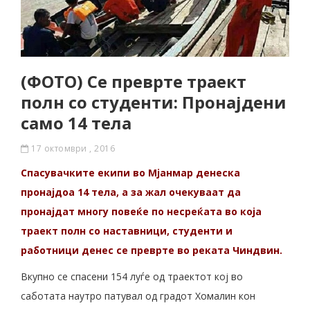
(ФОТО) Се преврте траект
полн со студенти: Пронајдени
само 14 телa
17 октомври , 2016
Спасувачките екипи во Мјанмар денеска
пронајдоа 14 тела, а за жал очекуваат да
пронајдат многу повеќе по несреќата во која
траект полн со наставници, студенти и
работници денес се преврте во реката Чиндвин.
Вкупно се спасени 154 луѓе од траектот кој во
саботата наутро патувал од градот Хомалин кон