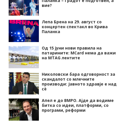
Паланка – Градот е подготвен, а
вие?
Лепа Брена на 29. август со
концертен спектакл во Крива
Паланка
Од 15 јуни нови правила на
патарините: MCard нема да важи
на MTAG лентите
Николовски бара одговорност за
скандалот со млечните
производи: Јавното здравје е над
сѐ
Апел е до ВМРО. Ајде да водиме
битка со идеи, платформи, со
програми, реформи