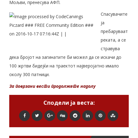
Мољви, пренесува АФП.
Спасувачите
ја
пребаруваат
реката, а се
стравува
дека бројот на загинатите би можел да се искачи до
100 жртви бидејќи на траектот најверојатно имало
околу 300 патници.
За поврзани вести продолжете надолу
Сподели ја веста: