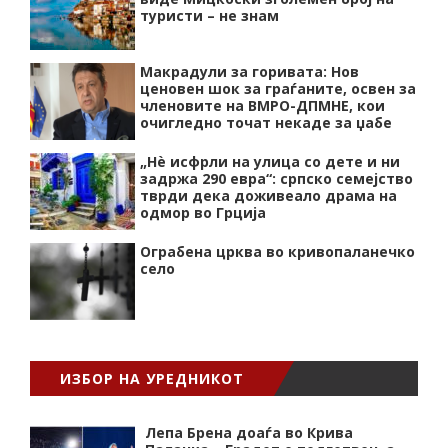
туристи – не знам
Макрадули за горивата: Нов
ценовен шок за граѓаните, освен за
членовите на ВМРО-ДПМНЕ, кои
очигледно точат некаде за џабе
„Нѐ исфрли на улица со дете и ни
задржа 290 евра“: српско семејство
тврди дека доживеало драма на
одмор во Грција
Ограбена црква во кривопаланечко
село
ИЗБОР НА УРЕДНИКОТ
Лепа Брена доаѓа во Крива