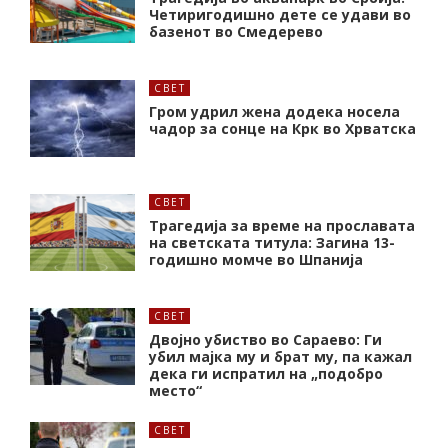
Четиригодишно дете се удави во
базенот во Смедерево
СВЕТ
Гром удрил жена додека носела
чадор за сонце на Крк во Хрватска
СВЕТ
Трагедија за време на прославата
на светската титула: Загина 13-
годишно момче во Шпанија
СВЕТ
Двојно убиство во Сараево: Ги
убил мајка му и брат му, па кажал
дека ги испратил на „подобро
место“
СВЕТ