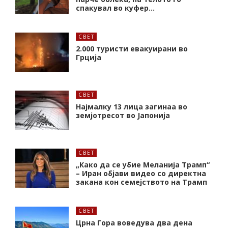
спакувал во куфер…
СВЕТ
2.000 туристи евакуирани во
Грција
СВЕТ
Најмалку 13 лица загинаа во
земјотресот во Јапонија
СВЕТ
„Како да се убие Меланија Трамп“
– Иран објави видео со директна
закана кон семејството на Трамп
СВЕТ
Црна Гора воведува два дена