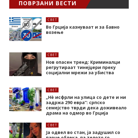
ПОВРЗАНИ ВЕСТИ
СВЕТ
Во Грција казнуваат и за бавно
возење
СВЕТ
Нов опасен тренд: Криминалци
регрутираат тинејџери преку
социјални мрежи за убиства
СВЕТ
„Нѐ исфрли на улица со дете и ни
задржа 290 евра“: српско
семејство тврди дека доживеало
драма на одмор во Грција
СВЕТ
Ја одвел во стан, ја задушил со
парче облека, па телото го