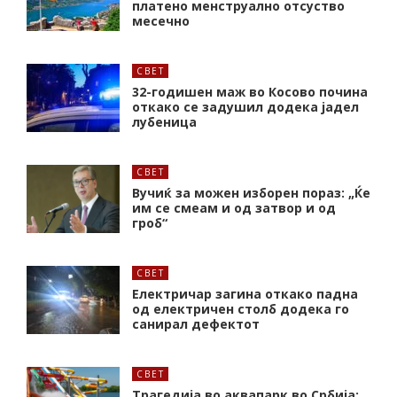
платено менструално отсуство
месечно
СВЕТ
32-годишен маж во Косово почина
откако се задушил додека јадел
лубеница
СВЕТ
Вучиќ за можен изборен пораз: „Ќе
им се смеам и од затвор и од
гроб“
СВЕТ
Електричар загина откако падна
од електричен столб додека го
санирал дефектот
СВЕТ
Трагедија во аквапарк во Србија: